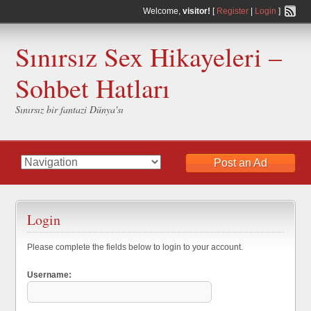
Welcome,
visitor!
[
Register
|
Login
]
Sınırsız Sex Hikayeleri –
Sohbet Hatları
Sınırsız bir fantazi Dünya'sı
Post an Ad
Login
Please complete the fields below to login to your account.
Username: