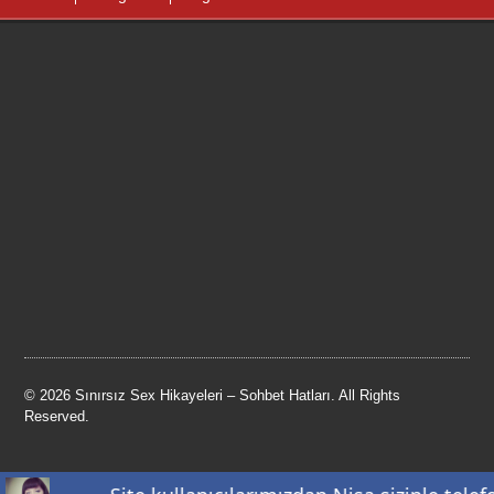
© 2026 Sınırsız Sex Hikayeleri – Sohbet Hatları. All Rights
Reserved.
ClassiPress Theme
- Powered by
WordPress