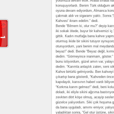
yolumuza devam ettik. Arada sırada na
konuşuyorlardı. Benim Türk olduğum ak
oyuna devam ediyordum, Almanca konuş
çakmak aldı ve sigaramı yaktı. Sonra “S
Kahvesi’ ikram edelim.” dedi.
Bende “Bilmem ki, olur mu?” deyip karı
iki sokak ötede, buyur bir kahvemizi i
gittik. Kadın mutfağa bana kahve yapma
oturmuş ikide bir sikini tutuyor oynuyor
oturuyordum, yani benim mal meydanday
beyaz!” dedi. Bende “Beyaz değil, kırmı
dedim. “Görmeyince inanmam, göster.” 
bunu istiyordum, güzel amın var, yalayı
dedim. “Karımla anlaştık zaten, seni si
Kahve birtürlü gelmiyordu. Ben kahveyi 
çıkartıp bana gösterdi, “Kahveden önce
kapıdaydı, karısının haberi vardı biliyo
“Korkma karım gelmez!” dedi, beni kolu
doladı, iki eliyle sikini ağzıma bastır
zevkten dört köşe olmuş, acayip sesler
güzelce yalıyordum. Siki çok hoşuma git
da bana uyguladı, amımı emiyor, yalıyo
yaladıktan sonra, “Gel otur üstüne, sik