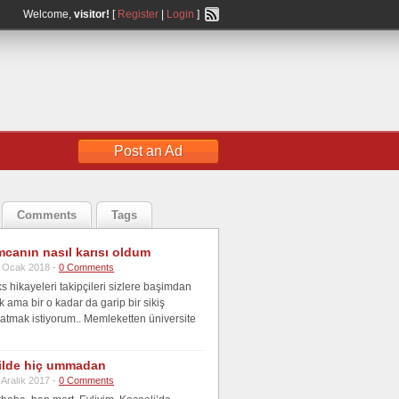
Welcome,
visitor!
[
Register
|
Login
]
Post an Ad
Comments
Tags
canın nasıl karısı oldum
 Ocak 2018 -
0 Comments
 hikayeleri takipçileri sizlere başimdan
 ama bir o kadar da garip bir sikiş
atmak istiyorum.. Memleketten üniversite
tilde hiç ummadan
 Aralık 2017 -
0 Comments