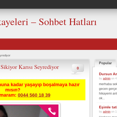
kayeleri – Sohbet Hatları
eyrediyor
Popular
Sikiyor Karısı Seyrediyor
0
Dursun Am
by
admin
on 4
nuna kadar yaşayıp boşalmaya hazır
merhaba seks
gecen gerçek
mısın?
hikayemi anl
umaram:
0044 560 18 39
ok...
Eşimle ta
by
admin
on 1