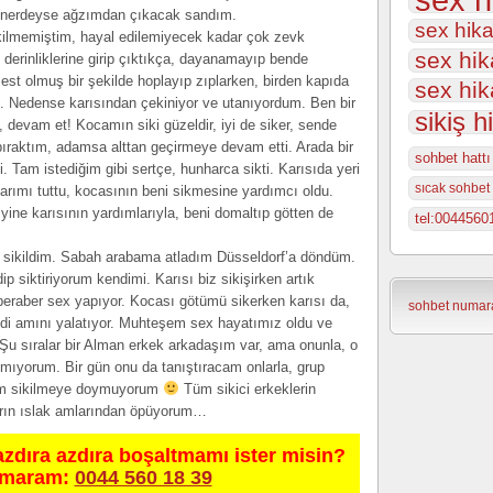
ki nerdeyse ağzımdan çıkacak sandım.
sex hika
ikilmemiştim, hayal edilemiyecek kadar çok zevk
sex hik
derinliklerine girip çıktıkça, dayanamayıp bende
st olmuş bir şekilde hoplayıp zıplarken, birden kapıda
sex hik
. Nedense karısından çekiniyor ve utanıyordum. Ben bir
sikiş h
 devam et! Kocamın siki güzeldir, iyi de siker, sende
bıraktım, adamsa alttan geçirmeye devam etti. Arada bir
sohbet hattı
i. Tam istediğim gibi sertçe, hunharca sikti. Karısıda yeri
sıcak sohbet 
larımı tuttu, kocasının beni sikmesine yardımcı oldu.
ine karısının yardımlarıyla, beni domaltıp götten de
tel:0044560
sikildim. Sabah arabama atladım Düsseldorf’a döndüm.
p siktiriyorum kendimi. Karısı biz sikişirken artık
 beraber sex yapıyor. Kocası götümü sikerken karısı da,
sohbet numara
di amını yalatıyor. Muhteşem sex hayatımız oldu ve
u sıralar bir Alman erkek arkadaşım var, ama onunla, o
mıyorum. Bir gün onu da tanıştıracam onlarla, grup
ım sikilmeye doymuyorum
Tüm sikici erkeklerin
arın ıslak amlarından öpüyorum…
azdıra azdıra boşaltmamı ister misin?
umaram:
0044 560 18 39