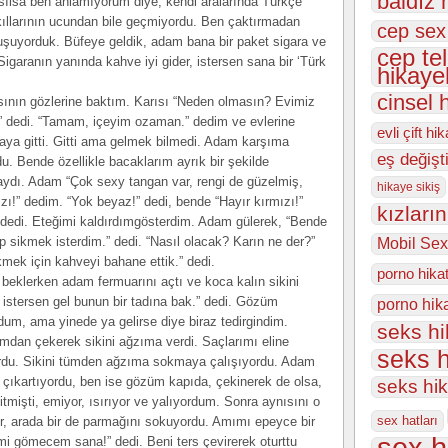
baldız 
sılsa ben anlamıyorum diye, kendi aralarında Türkçe
ıllarının ucundan bile geçmiyordu. Ben çaktırmadan
cep sex
uyorduk. Büfeye geldik, adam bana bir paket sigara ve
cep te
igaranın yanında kahve iyi gider, istersen sana bir ‘Türk
hikayel
cinsel 
sının gözlerine baktım. Karısı “Neden olmasın? Evimiz
ç.” dedi. “Tamam, içeyim ozaman.” dedim ve evlerine
evli çift hi
ya gitti. Gitti ama gelmek bilmedi. Adam karşıma
eş değişt
du. Bende özellikle bacaklarım ayrık bir şekilde
dı. Adam “Çok sexy tangan var, rengi de güzelmiş,
hikaye sikiş
zı!” dedim. “Yok beyaz!” dedi, bende “Hayır kırmızı!”
kızları
dedi. Eteğimi kaldırdımgösterdim. Adam gülerek, “Bende
p sikmek isterdim.” dedi. “Nasıl olacak? Karın ne der?”
Mobil Sex
kmek için kahveyi bahane ettik.” dedi.
porno hika
beklerken adam fermuarını açtı ve koca kalın sikini
 istersen gel bunun bir tadına bak.” dedi. Gözüm
porno hik
rdum, ama yinede ya gelirse diye biraz tedirgindim.
seks h
mdan çekerek sikini ağzıma verdi. Saçlarımı eline
seks h
ıyordu. Sikini tümden ağzıma sokmaya çalışıyordu. Adam
 çıkartıyordu, ben ise gözüm kapıda, çekinerek de olsa,
seks hi
mişti, emiyor, ısırıyor ve yalıyordum. Sonra aynısını o
sex hatları
r, arada bir de parmağını sokuyordu. Amımı epeyce bir
sex h
imi gömecem sana!” dedi. Beni ters çevirerek oturttu