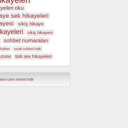
yeleri oku
aye sek hikayeleri
ayesi
sikiş hikaye
ikayeleri
sikiş hikayesi
sohbet numaraları
hatları
sıcak sohbet hattı
türk sex hikayeleri
183494
ları
canlı sohbet hattı