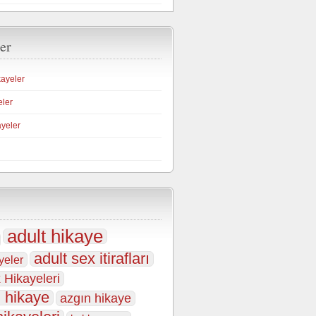
er
kayeler
eler
ayeler
adult hikaye
adult sex itirafları
yeler
 Hikayeleri
 hikaye
azgın hikaye