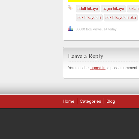
adult hikaye
azgın hikaye
kızlar
sex hikayeleri
sex hikayeleri oku
33080 total views, 14 today
Leave a Reply
You must be
logged in
to post a comment.
Home
Categories
Blog