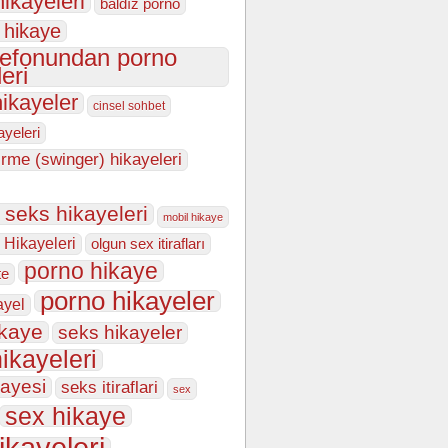
hikayeleri
baldız porno
 hikaye
lefonundan porno
eri
hikayeler
cinsel sohbet
kayeleri
irme (swinger) hikayeleri
n seks hikayeleri
mobil hikaye
 Hikayeleri
olgun sex itirafları
porno hikaye
te
porno hikayeler
ayel
ikaye
seks hikayeler
ikayeleri
kayesi
seks itiraflari
sex
sex hikaye
ikayeleri