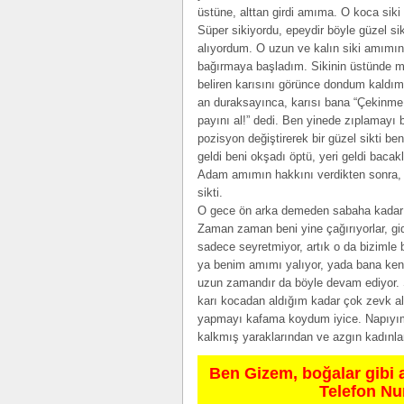
üstüne, alttan girdi amıma. O koca si
Süper sikiyordu, epeydir böyle güzel s
alıyordum. O uzun ve kalın siki amımın 
bağırmaya başladım. Sikinin üstünde me
beliren karısını görünce dondum kaldım
an duraksayınca, karısı bana “Çekinme,
payını al!” dedi. Ben yinede zıplamayı 
pozisyon değiştirerek bir güzel sikti ben
geldi beni okşadı öptü, yeri geldi bacak
Adam amımın hakkını verdikten sonra, y
sikti.
O gece ön arka demeden sabaha kadar 
Zaman zaman beni yine çağırıyorlar, gidi
sadece seyretmiyor, artık o da bizimle
ya benim amımı yalıyor, yada bana ken
uzun zamandır da böyle devam ediyor. Ş
karı kocadan aldığım kadar çok zevk al
yapmayı kafama koydum iyice. Napıy
kalkmış yaraklarından ve azgın kadınl
Ben Gizem, boğalar gibi 
Telefon N