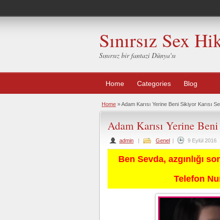
Sınırsız Sex Hi
Sınırsız bir fantazi Dünya'sı
Home
Categories
Blog
Home
»
Adam Karısı Yerine Beni Sikiyor Karısı S
Adam Karısı Yerine Beni 
admin
|
Genel
|
9 Eylül 2016
Ben Sevda, azgınlığı so
Telefon N