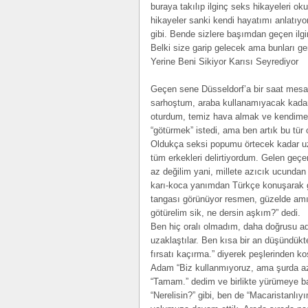
buraya takılıp ilginç seks hikayeleri o
hikayeler sanki kendi hayatımı anlatıyor
gibi. Bende sizlere başımdan geçen ilgi
Belki size garip gelecek ama bunları 
Yerine Beni Sikiyor Karısı Seyrediyor
Geçen sene Düsseldorf’a bir saat mesafe
sarhoştum, araba kullanamıyacak kadar
oturdum, temiz hava almak ve kendime 
“götürmek” istedi, ama ben artık bu tür 
Oldukça seksi popumu örtecek kadar uzun
tüm erkekleri delirtiyordum. Gelen geç
az değilim yani, millete azıcık ucund
karı-koca yanımdan Türkçe konuşarak g
tangası görünüyor resmen, güzelde amı 
götürelim sik, ne dersin aşkım?” dedi.
Ben hiç oralı olmadım, daha doğrusu a
uzaklaştılar. Ben kısa bir an düşündükt
fırsatı kaçırma.” diyerek peşlerinden 
Adam “Biz kullanmıyoruz, ama şurda az i
“Tamam.” dedim ve birlikte yürümeye ba
“Nerelisin?” gibi, ben de “Macaristanl