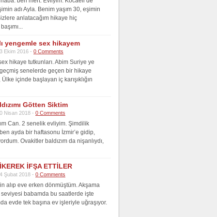
aba. ben mert. Evliyim. Kocaeli’de
şimin adı Ayla. Benim yaşım 30, eşimin
Sizlere anlatacağım hikaye hiç
başımı...
lı yengemle sex hikayem
3 Ekim 2016 -
0 Comments
ex hikaye tutkunları. Abim Suriye ye
i geçmiş senelerde geçen bir hikaye
Ülke içinde başlayan iç karışıklığın
ldızımı Götten Siktim
0 Nisan 2018 -
0 Comments
m Can. 2 senelik evliyim. Şimdilik
 ben ayda bir haftasonu İzmir’e gidip,
yordum. Ovakitler baldızım da nişanlıydı,
İKEREK İFŞA ETTİLER
4 Şubat 2018 -
0 Comments
zin alıp eve erken dönmüştüm. Akşama
 seviyesi babamda bu saatlerde işte
da evde tek başına ev işleriyle uğraşıyor.