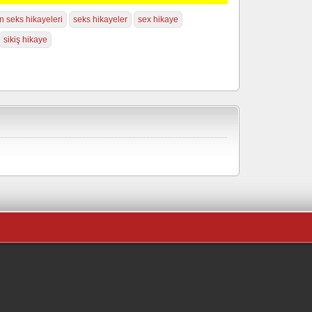
ın seks hikayeleri
seks hikayeler
sex hikaye
sikiş hikaye