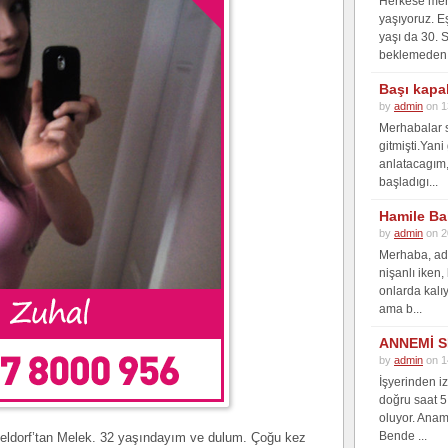
Herkese merh
yaşıyoruz. E
yaşı da 30. 
beklemeden 
Başı kapa
by
admin
on 1
Merhabalar s
gitmişti.Yan
anlatacagım, 
başladıgı...
Hamile Ba
by
admin
on 2
Merhaba, adı
nişanlı iken,
onlarda kalı
ama b...
ANNEMİ S
by
admin
on 1
İşyerinden i
doğru saat 5
oluyor. Anam
Bende ...
eldorf’tan Melek. 32 yaşındayım ve dulum. Çoğu kez