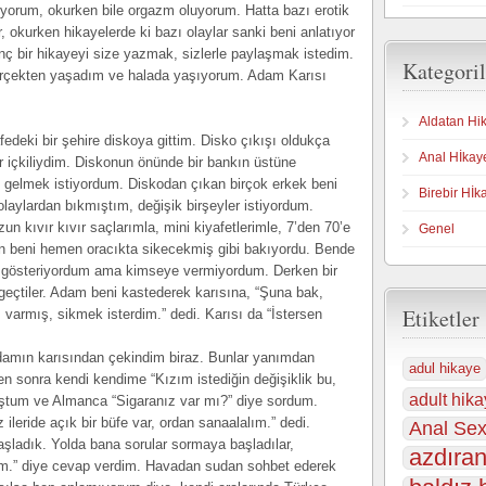
kuyorum, okurken bile orgazm oluyorum. Hatta bazı erotik
, okurken hikayelerde ki bazı olaylar sanki beni anlatıyor
nç bir hikayeyi size yazmak, sizlerle paylaşmak istedim.
Kategoril
gerçekten yaşadım ve halada yaşıyorum. Adam Karısı
Aldatan Hi
deki bir şehire diskoya gittim. Disko çıkışı oldukça
Anal Hİkay
 içkiliydim. Diskonun önünde bir bankın üstüne
gelmek istiyordum. Diskodan çıkan birçok erkek beni
Birebir Hİk
olaylardan bıkmıştım, değişik birşeyler istiyordum.
 kıvır kıvır saçlarımla, mini kiyafetlerimle, 7’den 70’e
Genel
en beni hemen oracıkta sikecekmiş gibi bakıyordu. Bende
an gösteriyordum ama kimseye vermiyordum. Derken bir
eçtiler. Adam beni kastederek karısına, “Şuna bak,
Etiketler
varmış, sikmek isterdim.” dedi. Karısı da “İstersen
damın karısından çekindim biraz. Bunlar yanımdan
adul hikaye
en sonra kendi kendime “Kızım istediğin değişiklik bu,
adult hika
koştum ve Almanca “Sigaranız var mı?” diye sordum.
leride açık bir büfe var, ordan sanaalalım.” dedi.
Anal Sex
şladık. Yolda bana sorular sormaya başladılar,
azdıran
ıyım.” diye cevap verdim. Havadan sudan sohbet ederek