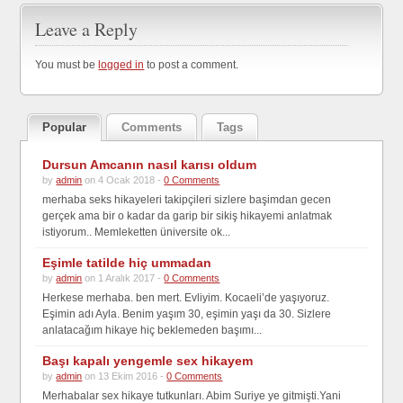
Leave a Reply
You must be
logged in
to post a comment.
Popular
Comments
Tags
Dursun Amcanın nasıl karısı oldum
by
admin
on 4 Ocak 2018 -
0 Comments
merhaba seks hikayeleri takipçileri sizlere başimdan gecen
gerçek ama bir o kadar da garip bir sikiş hikayemi anlatmak
istiyorum.. Memleketten üniversite ok...
Eşimle tatilde hiç ummadan
by
admin
on 1 Aralık 2017 -
0 Comments
Herkese merhaba. ben mert. Evliyim. Kocaeli’de yaşıyoruz.
Eşimin adı Ayla. Benim yaşım 30, eşimin yaşı da 30. Sizlere
anlatacağım hikaye hiç beklemeden başımı...
Başı kapalı yengemle sex hikayem
by
admin
on 13 Ekim 2016 -
0 Comments
Merhabalar sex hikaye tutkunları. Abim Suriye ye gitmişti.Yani