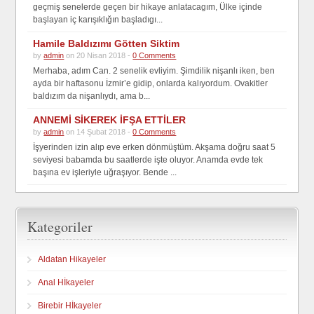
geçmiş senelerde geçen bir hikaye anlatacagım, Ülke içinde
başlayan iç karışıklığın başladıgı...
Hamile Baldızımı Götten Siktim
by
admin
on 20 Nisan 2018 -
0 Comments
Merhaba, adım Can. 2 senelik evliyim. Şimdilik nişanlı iken, ben
ayda bir haftasonu İzmir’e gidip, onlarda kalıyordum. Ovakitler
baldızım da nişanlıydı, ama b...
ANNEMİ SİKEREK İFŞA ETTİLER
by
admin
on 14 Şubat 2018 -
0 Comments
İşyerinden izin alıp eve erken dönmüştüm. Akşama doğru saat 5
seviyesi babamda bu saatlerde işte oluyor. Anamda evde tek
başına ev işleriyle uğraşıyor. Bende ...
Kategoriler
Aldatan Hikayeler
Anal Hİkayeler
Birebir Hİkayeler