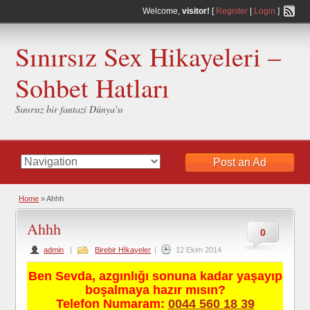
Welcome,
visitor!
[
Register
|
Login
]
Sınırsız Sex Hikayeleri –
Sohbet Hatları
Sınırsız bir fantazi Dünya'sı
Post an Ad
Home
»
Ahhh
Ahhh
0
admin
|
Birebir Hİkayeler
|
12 Ekim 2014
Ben Sevda, azgınlığı sonuna kadar yaşayıp
boşalmaya hazır mısın?
Telefon Numaram:
0044 560 18 39