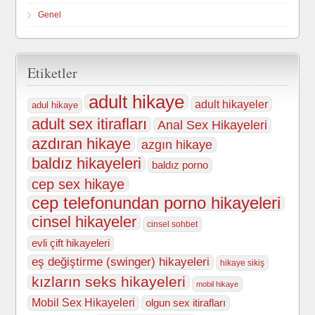
Genel
Etiketler
adult hikaye
adult hikayeler
adul hikaye
adult sex itirafları
Anal Sex Hikayeleri
azdıran hikaye
azgın hikaye
baldız hikayeleri
baldız porno
cep sex hikaye
cep telefonundan porno hikayeleri
cinsel hikayeler
cinsel sohbet
evli çift hikayeleri
eş değiştirme (swinger) hikayeleri
hikaye sikiş
kızların seks hikayeleri
mobil hikaye
Mobil Sex Hikayeleri
olgun sex itirafları