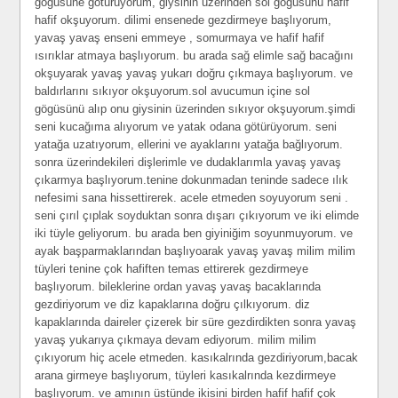
gögüsüne götürüyorum, giysinin üzerinden sol gögüsünü hafif
hafif okşuyorum. dilimi ensenede gezdirmeye başlıyorum,
yavaş yavaş enseni emmeye , somurmaya ve hafif hafif
ısırıklar atmaya başlıyorum. bu arada sağ elimle sağ bacağını
okşuyarak yavaş yavaş yukarı doğru çıkmaya başlıyorum. ve
baldırlarını sıkıyor okşuyorum.sol avucumun içine sol
gögüsünü alıp onu giysinin üzerinden sıkıyor okşuyorum.şimdi
seni kucağıma alıyorum ve yatak odana götürüyorum. seni
yatağa uzatıyorum, ellerini ve ayaklarını yatağa bağlıyorum.
sonra üzerindekileri dişlerimle ve dudaklarımla yavaş yavaş
çıkarmya başlıyorum.tenine dokunmadan teninde sadece ılık
nefesimi sana hissettirerek. acele etmeden soyuyorum seni .
seni çırıl çıplak soyduktan sonra dışarı çıkıyorum ve iki elimde
iki tüyle geliyorum. bu arada ben giyiniğim soyunmuyorum. ve
ayak başparmaklarından başlıyoarak yavaş yavaş milim milim
tüyleri tenine çok hafiften temas ettirerek gezdirmeye
başlıyorum. bileklerine ordan yavaş yavaş bacaklarında
gezdiriyorum ve diz kapaklarına doğru çılkıyorum. diz
kapaklarında daireler çizerek bir süre gezdirdikten sonra yavaş
yavaş yukarıya çıkmaya devam ediyorum. milim milim
çıkıyorum hiç acele etmeden. kasıkalrında gezdiriyorum,bacak
arana girmeye başlıyorum, tüyleri kasıkalrında kezdirmeye
başlıyorum. ve amının üstünde ikisini birden hafif hafif çok