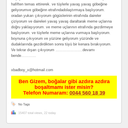
hafiften temas ettirerek. ve tüylerle yavaş yavaş göbeğine
geliyorumve göbeğinn etrafındadolaştırmaya başlıyorum.
oradan yukarı çıkıyorum gögüslerinin etrafında daireler
çiziyorum ve daireleri yavaş yavaş daraltarak meme uçlarına
doğru yaklaşıyorum. ve meme uçlarının etrafında gezdirmeye
başlıyorum. ve tüylerle meme uçlarına vurmaya başlıyorum.
boynuna çıkıyorum ve yüzüne geliyorum yüzünde ve
dudaklarında gezdirdikten sonra tüyü bir kenara bırakıyorum.
Ve tekrar dışarı çıkıyorum ………………….devamı
bende…………
xbadboy_x@hotmail.com
Ben Gizem, boğalar gibi azdıra azdıra
boşaltmamı ister misin?
Telefon Numaram:
0044 560 18 39
No Tags
15407 total views, 22 today