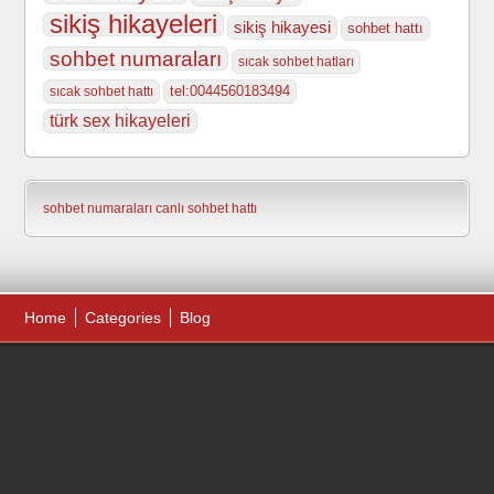
sikiş hikayeleri
sikiş hikayesi
sohbet hattı
sohbet numaraları
sıcak sohbet hatları
tel:0044560183494
sıcak sohbet hattı
türk sex hikayeleri
sohbet numaraları
canlı sohbet hattı
Home
Categories
Blog