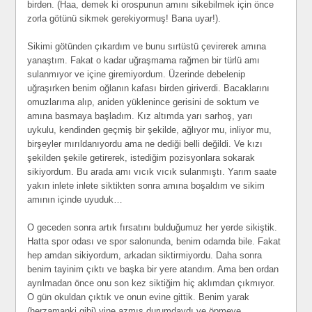
birden. (Haa, demek ki orospunun amını sikebilmek için önce
zorla götünü sikmek gerekiyormuş! Bana uyar!).
Sikimi götünden çıkardım ve bunu sırtüstü çevirerek amına
yanaştım. Fakat o kadar uğraşmama rağmen bir türlü amı
sulanmıyor ve içine giremiyordum. Üzerinde debelenip
uğraşırken benim oğlanın kafası birden giriverdi. Bacaklarını
omuzlarıma alıp, aniden yüklenince gerisini de soktum ve
amına basmaya başladım. Kız altımda yarı sarhoş, yarı
uykulu, kendinden geçmiş bir şekilde, ağlıyor mu, inliyor mu,
birşeyler mırıldanıyordu ama ne dediği belli değildi. Ve kızı
şekilden şekile getirerek, istediğim pozisyonlara sokarak
sikiyordum. Bu arada amı vıcık vıcık sulanmıştı. Yarım saate
yakın inlete inlete siktikten sonra amına boşaldım ve sikim
amının içinde uyuduk…
O geceden sonra artık fırsatını bulduğumuz her yerde sikiştik.
Hatta spor odası ve spor salonunda, benim odamda bile. Fakat
hep amdan sikiyordum, arkadan siktirmiyordu. Daha sonra
benim tayinim çıktı ve başka bir yere atandım. Ama ben ordan
ayrılmadan önce onu son kez siktiğim hiç aklımdan çıkmıyor.
O gün okuldan çıktık ve onun evine gittik. Benim yarak
(herzamanki gibi) yine azmış durumdaydı ve öpmeye