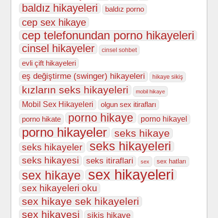
baldız hikayeleri
baldız porno
cep sex hikaye
cep telefonundan porno hikayeleri
cinsel hikayeler
cinsel sohbet
evli çift hikayeleri
eş değiştirme (swinger) hikayeleri
hikaye sikiş
kızların seks hikayeleri
mobil hikaye
Mobil Sex Hikayeleri
olgun sex itirafları
porno hikaye
porno hikate
porno hikayel
porno hikayeler
seks hikaye
seks hikayeleri
seks hikayeler
seks hikayesi
seks itiraflari
sex hatları
sex
sex hikayeleri
sex hikaye
sex hikayeleri oku
sex hikaye sek hikayeleri
sex hikayesi
sikiş hikaye