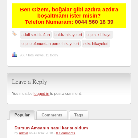
Ben Gizem, boğalar gibi azdıra azdıra
boşaltmamı ister misin?
Telefon Numaram:
0044 560 18 39
adult sex itirafları
baldız hikayeleri
cep sex hikaye
cep telefonundan porno hikayeleri
seks hikayeleri
9667 total views, 11 today
Leave a Reply
You must be
logged in
to post a comment.
Popular
Comments
Tags
Dursun Amcanın nasıl karısı oldum
by
admin
on 4 Ocak 2018 -
0 Comments