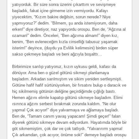
yatıyorduk. Bir süre sonra üzerini çıkarttım ve sevişmeye
başladık, fakat içine girmeme izin vermiyordu. Kafayı
yiyecektim, “Kızım bakire değilsin, sorun nerede? Niye
yapmıyoruz?” dedim. “Bilmem, şu anda istemiyorum, daha
erken!” diye diretiyor, naz yapıyordu orospu. Ben de, “Ağzına al
ozaman!” dedim. Önceleri, “Ben ağzıma almam!” diyen kız,
benim, “Ben evleneceğim kızla cinselliği tabusuz yaşamak
isterim!” deyince, (duydu ya Evlilik kelimesini) birden süper
sakso çekmeye başladı ve beni ağzıyla boşalttı…
Birbirimize sarılıp yatıyoruz, kızın uykusu geldi, kafası da
dönüyor. Ama ben o güzel götünü sikmeyi planlamaya
başladım. Arkadan sarılmıştım ve sikim yeniden sertleşmişti.
Götüne hafif hafif sürtünüyorken, bir fırsatını bulup o daracık ve
hiç sikilmemiş götünün deliğine geçirdiğimde çığlığı bastı.
Hemen ağzını elimle kapatıp götünü sikmeye başladım. Elimi
ısırınca ağzını serbest bırakmak zorunda kaldım. “Ne olur
yapma! Çok acıyor!” diye yalvarmaya ve ağlamaya başladı.
Ben de, “Tamam canım yavaş yapacam! Şimdi geçer!” falan
diyerek götünü sikmeye devam ediyordum. Hayatımda böyle bir
göt sikmemiştim, çok dar ve çok tatlıydı. “Yalvarırırm yapma!
Çık arkamdan, çok acıyor, önüme sok!” demeye başladı orospu