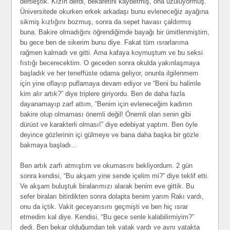
dertleştik. Kızın derdi, bekaretini kaybetmiş, ona üzülüyormuş.
Üniversitede okurken erkek arkadaşı bunu evleneceğiz ayağına
sikmiş kızlığını bozmuş, sonra da sepet havası çaldırmış
buna. Bakire olmadığını öğrendiğimde bayağı bir ümitlenmiştim,
bu gece ben de sikerim bunu diye. Fakat tüm ısrarlarıma
rağmen kalmadı ve gitti. Ama kafaya koymuştum ve bu seksi
fıstığı becerecektim. O geceden sonra okulda yakınlaşmaya
başladık ve her teneffüste odama geliyor, onunla ilgilenmem
için yine oflayıp puflamaya devam ediyor ve “Beni bu halimle
kim alır artık?” diye triplere giriyordu. Ben de daha fazla
dayanamayıp zarf attım, “Benim için evleneceğim kadının
bakire olup olmaması önemli değil! Önemli olan senin gibi
dürüst ve karakterli olması!” diye edebiyat yaptım. Ben öyle
deyince gözlerinin içi gülmeye ve bana daha başka bir gözle
bakmaya başladı…
Ben artık zarfı atmıştım ve okumasını bekliyordum. 2 gün
sonra kendisi, “Bu akşam yine sende içelim mi?” diye teklif etti.
Ve akşam buluştuk biralarımızı alarak benim eve gittik. Bu
sefer biraları bitirdikten sonra dolapta benim yarım Rakı vardı,
onu da içtik. Vakit geceyarısını geçmişti ve ben hiç ısrar
etmedim kal diye. Kendisi, “Bu gece senle kalabilirmiyim?”
dedi. Ben bekar olduğumdan tek yatak vardı ve aynı yatakta