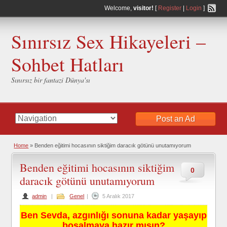
Welcome,
visitor!
[
Register
|
Login
]
Sınırsız Sex Hikayeleri –
Sohbet Hatları
Sınırsız bir fantazi Dünya'sı
Post an Ad
Home
»
Benden eğitimi hocasının siktiğim daracık götünü unutamıyorum
Benden eğitimi hocasının siktiğim
0
daracık götünü unutamıyorum
admin
|
Genel
|
5 Aralık 2017
Ben Sevda, azgınlığı sonuna kadar yaşayıp
boşalmaya hazır mısın?