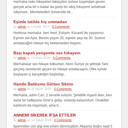
merhaba seks hikayeleri takipçileri sizlere başimdan gecen
gerçek ama bir o kadar da garip bir sikiş hikayemi anlatmak
istiyorum.. Memleketten üniversite ok...
Eşimle tatilde hiç ummadan
by
admin
on 1 Aralık 2017 -
0 Comments
Herkese merhaba. ben mert. Evliyim. Kocaeli’de yaşıyoruz.
Eşimin adı Ayla. Benim yaşım 30, eşimin yaşı da 30. Sizlere
anlatacağım hikaye hiç beklemeden başımı...
Başı kapalı yengemle sex hikayem
by
admin
on 13 Ekim 2016 -
0 Comments
Merhabalar sex hikaye tutkunları. Abim Suriye ye gitmişti.Yani
geçmiş senelerde geçen bir hikaye anlatacagım, Ülke içinde
başlayan iç karışıklığın başladıgı...
Hamile Baldızımı Götten Siktim
by
admin
on 20 Nisan 2018 -
0 Comments
Merhaba, adım Can. 2 senelik evliyim. Şimdilik nişanlı iken, ben
ayda bir haftasonu İzmir’e gidip, onlarda kalıyordum. Ovakitler
baldızım da nişanlıydı, ama b...
ANNEMİ SİKEREK İFŞA ETTİLER
by
admin
on 14 Şubat 2018 -
0 Comments
İşyerinden izin alıp eve erken dönmüştüm. Akşama doğru saat 5