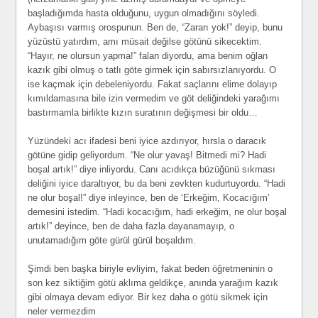
başladığımda hasta olduğunu, uygun olmadığını söyledi.
Aybaşısı varmış orospunun. Ben de, “Zararı yok!” deyip, bunu
yüzüstü yatırdım, amı müsait değilse götünü sikecektim.
“Hayır, ne olursun yapma!” falan diyordu, ama benim oğlan
kazık gibi olmuş o tatlı göte girmek için sabırsızlanıyordu. O
ise kaçmak için debeleniyordu. Fakat saçlarını elime dolayıp
kımıldamasına bile izin vermedim ve göt deliğindeki yarağımı
bastırmamla birlikte kızın suratının değişmesi bir oldu…
Yüzündeki acı ifadesi beni iyice azdırıyor, hırsla o daracık
götüne gidip geliyordum. “Ne olur yavaş! Bitmedi mi? Hadi
boşal artık!” diye inliyordu. Canı acıdıkça büzüğünü sıkması
deliğini iyice daraltıyor, bu da beni zevkten kudurtuyordu. “Hadi
ne olur boşal!” diye inleyince, ben de ‘Erkeğim, Kocacığım’
demesini istedim. “Hadi kocacığım, hadi erkeğim, ne olur boşal
artık!” deyince, ben de daha fazla dayanamayıp, o
unutamadığım göte gürül gürül boşaldım.
Şimdi ben başka biriyle evliyim, fakat beden öğretmeninin o
son kez siktiğim götü aklıma geldikçe, anında yarağım kazık
gibi olmaya devam ediyor. Bir kez daha o götü sikmek için
neler vermezdim