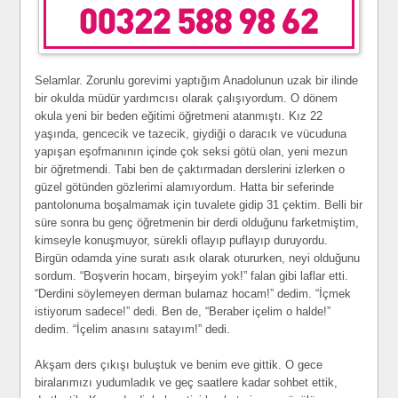
Selamlar. Zorunlu gorevimi yaptığım Anadolunun uzak bir ilinde
bir okulda müdür yardımcısı olarak çalışıyordum. O dönem
okula yeni bir beden eğitimi öğretmeni atanmıştı. Kız 22
yaşında, gencecik ve tazecik, giydiği o daracık ve vücuduna
yapışan eşofmanının içinde çok seksi götü olan, yeni mezun
bir öğretmendi. Tabi ben de çaktırmadan derslerini izlerken o
güzel götünden gözlerimi alamıyordum. Hatta bir seferinde
pantolonuma boşalmamak için tuvalete gidip 31 çektim. Belli bir
süre sonra bu genç öğretmenin bir derdi olduğunu farketmiştim,
kimseyle konuşmuyor, sürekli oflayıp puflayıp duruyordu.
Birgün odamda yine suratı asık olarak otururken, neyi olduğunu
sordum. “Boşverin hocam, birşeyim yok!” falan gibi laflar etti.
“Derdini söylemeyen derman bulamaz hocam!” dedim. “İçmek
istiyorum sadece!” dedi. Ben de, “Beraber içelim o halde!”
dedim. “İçelim anasını satayım!” dedi.
Akşam ders çıkışı buluştuk ve benim eve gittik. O gece
biralarımızı yudumladık ve geç saatlere kadar sohbet ettik,