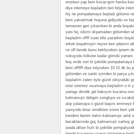
orusbun yap beni kocacıgım harıka kazı
diye inlemeye başladım ben böyle inl
hiç ne pompalamaya başladı götüme ned
beni yalvartmak hoşuna gidiyodu ve f
tamamen geri çıkarırken bi anda boşal
yani hiç sikimi okşamadan götümden al
başladım offff suan bile yazarken boşa
erkek boşalmıştır neyse ben adamın alt
ve off bende bunu bekliyodum ipnem de
sokuyodu köküne kadar gömdü yarranı g
boş evde seri bi şekilde pompalamaya b
beni offffff diye inliyodum 10 15 dk bu 
götünden ve sanki içimden bi parça çıkm
başladım zaten öyle güzel sikiyoduki
ister istemez osurmaya başladım o iri
yarragı dimdik gel bakıyım kucama orus
kalmamıştı deligim zongluyo ve sıcakd
alıp yalamaya o güzel başını emmeye ba
yanıyodu biraz emdikten sonra beni çe
kendimi benim halım kalmamıştı artık 
bacaklarımda güç kalmamıştı sarhoş gibi
arada alttan hızlı bi şekilde pompalıyo
bende kucagına uzanıp öpüşmeye başlad