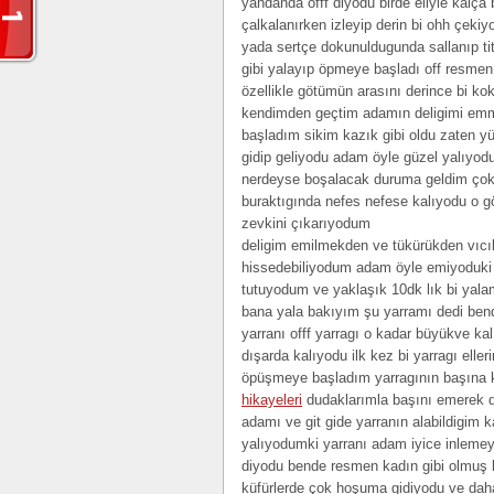
yandanda offf diyodu birde eliyle kalça
çalkalanırken izleyip derin bi ohh çeki
yada sertçe dokunuldugunda sallanıp ti
gibi yalayıp öpmeye başladı off resmen
özellikle götümün arasını derince bi kok
kendimden geçtim adamın deligimi emme
başladım sikim kazık gibi oldu zaten y
gidip geliyodu adam öyle güzel yalıyodu
nerdeyse boşalacak duruma geldim çok
buraktıgında nefes nefese kalıyodu o g
zevkini çıkarıyodum
deligim emilmekden ve tükürükden vıcık 
hissedebiliyodum adam öyle emiyoduki
tutuyodum ve yaklaşık 10dk lık bi yala
bana yala bakıyım şu yarramı dedi bend
yarranı offf yarragı o kadar büyükve k
dışarda kalıyodu ilk kez bi yarragı ell
öpüşmeye başladım yarragının başına
hikayeleri
dudaklarımla başını emerek 
adamı ve git gide yarranın alabildigim 
yalıyodumki yarranı adam iyice inleme
diyodu bende resmen kadın gibi olmuş b
küfürlerde çok hoşuma gidiyodu ve dah