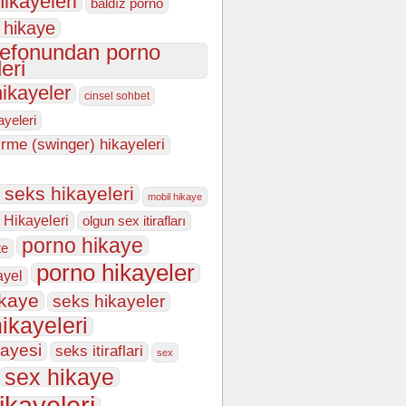
hikayeleri
baldız porno
 hikaye
lefonundan porno
eri
hikayeler
cinsel sohbet
kayeleri
irme (swinger) hikayeleri
n seks hikayeleri
mobil hikaye
 Hikayeleri
olgun sex itirafları
porno hikaye
te
porno hikayeler
ayel
ikaye
seks hikayeler
ikayeleri
kayesi
seks itiraflari
sex
sex hikaye
ikayeleri