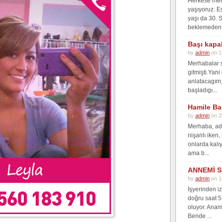
Herkese merh
yaşıyoruz. E
yaşı da 30. 
beklemeden 
Başı kapa
by
admin
on 1
Merhabalar s
gitmişti.Yan
anlatacagım, 
başladıgı...
Hamile Ba
by
admin
on 2
Merhaba, adı
nişanlı iken,
onlarda kalı
ama b...
ANNEMİ S
by
admin
on 1
İşyerinden i
doğru saat 5
oluyor. Anam
Bende ...