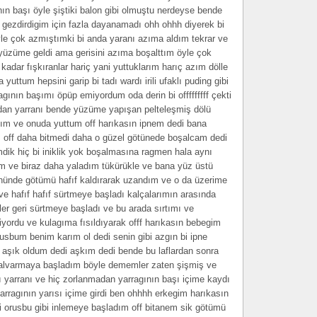
ın başı öyle şiştiki balon gibi olmuştu nerdeyse bende
 gezdirdigim için fazla dayanamadı ohh ohhh diyerek bi
yle çok azmıştımki bi anda yaranı azıma aldım tekrar ve
üzüme geldi ama gerisini azıma boşalttım öyle çok
kadar fışkıranlar hariç yani yuttuklarım harıç azım dölle
uttum hepsini garip bi tadı wardı irili ufaklı puding gibi
ının başımı öpüp emiyordum oda derin bi offfffffff çekti
mdan yarranı bende yüzüme yapışan pelteleşmiş dölü
dım ve onuda yuttum off harıkasın ipnem dedi bana
 off daha bitmedi daha o güzel götünede boşalcam dedi
dik hiç bi iniklik yok boşalmasına ragmen hala aynı
 ve biraz daha yaladım tükürükle ve bana yüz üstü
ünde götümü hafıf kaldırarak uzandım ve o da üzerime
e hafıf hafıf sürtmeye başladı kalçalarımın arasında
iler geri sürtmeye başladı ve bu arada sırtımı ve
rdu ve kulagıma fısıldıyarak offf harıkasın bebegim
rusbum benim karım ol dedi senin gibi azgın bi ipne
şık oldum dedi aşkım dedi bende bu laflardan sonra
 yalvarmaya başladım böyle dememler zaten şişmiş ve
ı yarranı ve hiç zorlanmadan yarragının başı içime kaydı
 yarragının yarısı içime girdi ben ohhhh erkegim harıkasın
 orusbu gibi inlemeye başladım off bitanem sik götümü