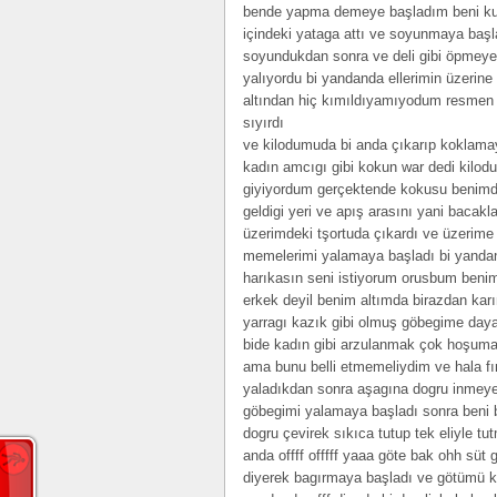
bende yapma demeye başladım beni kuca
içindeki yataga attı ve soyunmaya başl
soyundukdan sonra ve deli gibi öpmey
yalıyordu bi yandanda ellerimin üzerine
altından hiç kımıldıyamıyodum resmen 
sıyırdı
ve kilodumuda bi anda çıkarıp koklama
kadın amcıgı gibi kokun war dedi kilo
giyiyordum gerçektende kokusu benimde
geldigi yeri ve apış arasını yani bacakl
üzerimdeki tşortuda çıkardı ve üzerim
memelerimi yalamaya başladı bi yandan
harıkasın seni istiyorum orusbum benim
erkek deyil benim altımda birazdan kar
yarragı kazık gibi olmuş göbegime daya
bide kadın gibi arzulanmak çok hoşuma 
ama bunu belli etmemeliydim ve hala f
yaladıkdan sonra aşagına dogru inmeye
göbegimi yalamaya başladı sonra beni bi
dogru çevirek sıkıca tutup tek eliyle t
anda offff offfff yaaa göte bak ohh süt g
diyerek bagırmaya başladı ve götümü ka