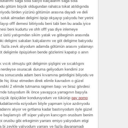
 butlarımı saga sola salıyo kalçalarım saga sola
yodu götüm büyük oldugundan rahatca tokat atıldıgında
triyodu birden yüzünü götümün arasına dayadı ve deli
 soluk almadan deligimi öpüp okşayıp yalıyodu her yerini
layıp offf demesi bitiriyodu beni tabi ben bu arada iyice
si beni kudurtu ve ohh offf yaa diye inlemeye
üz üstü yatıgımdan sikim yatak ve göbegimin arasında
ki deligimi sakaları kalçalarımı ve göt deligime batıyodu
 fazla zevk alıyodum adamda götümün arasını yalamayı
öt deligimle öpüşürken bende gözlerimi kapatıp o anın
vıcık olmuştu göt deligimin şişligini ve sıcaklıgını
 nerdeyse osuracak duruma geliyodum kendimi zor
ma sonucunda adam beni kıvamına getirdigini biliyodu ve
e hiç itiraz etmeden direk elimle kavradım o güzel
alındıki 2 elimde tutmama ragmen başı ve biraz gövdesi
erimde tutuyodum ilk önce yavaşşca yarragının başıyla
 küçük öpüçükler konduruyodum ve tükürüp
gay porno
dudaklarımla eziyodum böyle yapmam iyice azdırıyodu
kadarını alıyor ve gırtlama kadar bastırıyodum öyle güzel
ye başlamıştı off süper yalıyon karıcıgım orusbum benim
i orusbu gibi erkegimin yarranı emiyo yalıyodum etigi
a bi zevkle yalıyodum yarranı ve fazla dayanamadı