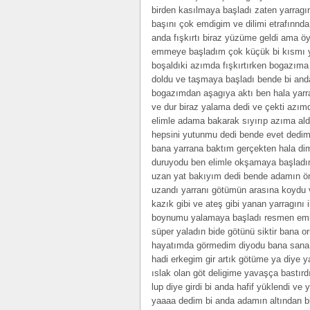
birden kasılmaya başladı zaten yarragın
başını çok emdigim ve dilimi etrafınnda
anda fışkırtı biraz yüzüme geldi ama ö
emmeye başladım çok küçük bi kısmı y
boşaldıki azımda fışkırtırken bogazıma 
doldu ve taşmaya başladı bende bi anda y
bogazımdan aşagıya aktı ben hala yarrag
ve dur biraz yalama dedi ve çekti azı
elimle adama bakarak sıyırıp azıma al
hepsini yutunmu dedi bende evet dedim
bana yarrana baktım gerçekten hala dim
duruyodu ben elimle okşamaya başladım
uzan yat bakıyım dedi bende adamın ön
uzandı yarranı götümün arasına koydu v
kazık gibi ve ateş gibi yanan yarragını 
boynumu yalamaya başladı resmen emiyo
süper yaladın bide götünü siktir bana o
hayatımda görmedim diyodu bana sana a
hadi erkegim gir artık götüme ya diye
ıslak olan göt deligime yavaşça bastırd
lup diye girdi bi anda hafif yüklendi ve
yaaaa dedim bi anda adamın altından bi