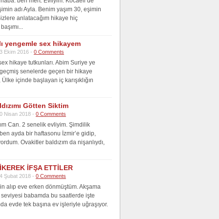
aba. ben mert. Evliyim. Kocaeli’de
şimin adı Ayla. Benim yaşım 30, eşimin
Sizlere anlatacağım hikaye hiç
başımı...
lı yengemle sex hikayem
3 Ekim 2016 -
0 Comments
ex hikaye tutkunları. Abim Suriye ye
i geçmiş senelerde geçen bir hikaye
Ülke içinde başlayan iç karışıklığın
ldızımı Götten Siktim
0 Nisan 2018 -
0 Comments
m Can. 2 senelik evliyim. Şimdilik
 ben ayda bir haftasonu İzmir’e gidip,
yordum. Ovakitler baldızım da nişanlıydı,
İKEREK İFŞA ETTİLER
4 Şubat 2018 -
0 Comments
zin alıp eve erken dönmüştüm. Akşama
 seviyesi babamda bu saatlerde işte
da evde tek başına ev işleriyle uğraşıyor.