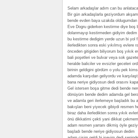
Selam arkadaşlar adım can bu anlataca
Bir gün arkadaşlarla geziyordum akşam 
bende evden baya uzakda oldugumdan e
Eve Dogru giderken kestirme diye boş bi 
dolanmayıp kestirmeden gidiyim dedim 
bu kestirme dedigim yerde uzun bi yol 
ilerledikten sonra eski yıkılmış evlere 
önceden gitigiden biliyorum boş yıkık ev
bali poşetleri ve bulvar veya sok gazetel
heralde baliciler ve evsizler geceleri 
birinin geldigini gördüm o yolu pek kim
adamda karşıdan geliyordu ve karşılaşt
bana neriye gidiyosun dedi orasını kapa
Gel istersen boşa gitme dedi bende ne
dönüyüm bende dedim adamda gel bera
ve adamla geri ilerlemeye başladık bu 
bakışları beni yiyecek gibiydi resmen 
biraz daha ilerledikten sonra yıkık evl
önü dikkatimi çekti yani dikkat çekmem
adam resmen yarranı dikmiş öyle geziyo
başladı bende neriye gidiyosun dedim
adam çişim geldi bi işeyim dedi senind