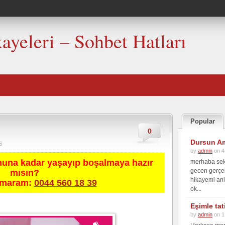
kayeleri – Sohbet Hatları
Popular
0
Dursun Am
6
by
admin
on 4
nuna kadar yaşayıp boşalmaya hazır
merhaba seks
gecen gerçek
mısın?
hikayemi anl
umaram:
0044 560 18 39
ok...
Eşimle ta
by
admin
on 1