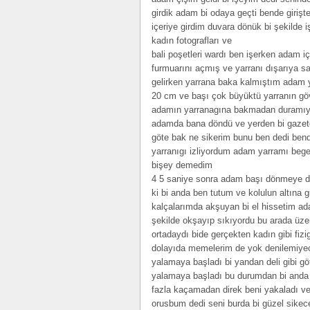
girdik adam bi odaya geçti bende giriş
içeriye girdim duvara dönük bi şekilde 
kadın fotografları ve
bali poşetleri wardı ben işerken adam i
furmuarını açmış ve yarranı dışarıya sa
gelirken yarrana baka kalmıştım adam 
20 cm ve başı çok büyüktü yarranın göv
adamın yarranagına bakmadan duramıyo
adamda bana döndü ve yerden bi gazetey
göte bak ne sikerim bunu ben dedi ben
yarranıgı izliyordum adam yarramı beg
bişey demedim
4 5 saniye sonra adam başı dönmeye dü
ki bi anda ben tutum ve kolulun altına 
kalçalarımda akşuyan bi el hissetim ad
şekilde okşayıp sıkıyordu bu arada üz
ortadaydı bide gerçekten kadın gibi fi
dolayıda memelerim de yok denilemiyec
yalamaya başladı bi yandan deli gibi g
yalamaya başladı bu durumdan bi anda 
fazla kaçamadan direk beni yakaladı ve
orusbum dedi seni burda bi güzel sikece