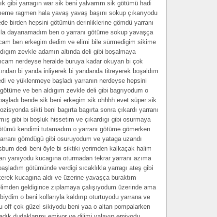
k gibi yarragın war sik beni yalvarrım sik götümü hadi
ememe ragmen hala yavaş yavaş başını sokup çıkarıyodu
e birden hepsini götümün derinliklerine gömdü yarranı
azla dayanamadım ben o yarranı götüme sokup yavaşça
ıcam ben erkegim dedim ve elimi bile sürmedigim sikime
dıgım zevkle adamın altında deli gibi boşalmaya
lıcam nerdeyse heralde buruya kadar okuyan bi çok
ından bi yanda inliyerek bi yandanda titreyerek boşaldım
di ve yüklenmeye başladı yarranın nerdeyse hepsini
ötüme ve ben aldıgım zevkle deli gibi bagrıyodum o
aşladı bende sik beni erkegim sik ohhhh evet süper sik
pozisyonda sikti beni bagırta bagırta sonra çıkardı yarranı
ış gibi bi boşluk hissetim ve çıkardıgı gibi osurmaya
 götümü kendimi tutamadım o yarranı götüme gömerken
 yarranı gömdügü gibi osuruyodum ve yataga uzandı
bum dedi beni öyle bi siktiki yerimden kalkaçak halim
an yanıyodu kucagına oturmadan tekrar yarranı azıma
şladım götümünde verdigi sıcaklıkla yarragı ateş gibi
kerek kucagına aldı ve üzerine yavaşça buraktım
elimden geldigince zıplamaya çalışıyodum üzerinde ama
ydim o beni kollarıyla kaldırıp oturtuyodu yarrana ve
du off çok güzel sikiyodu beni yaa o altan pompalarken
ık dudaklarımı emiyor ve dilimi yalayıp emiyodu