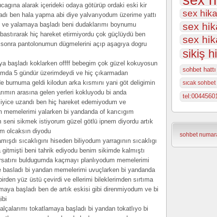
gına alarak içerideki odaya götürüp ordaki eski kir
sex hika
adı ben hala yapma abi diye yalvarıyodum üzerime yattı
e ve yalamaya başladı beni dudaklarımı boynumu
sex hik
 bastırarak hiç hareket etirmiyordu çok güçlüydü ben
sex hik
sonra pantolonumun dügmelerini açıp aşagıya dogru
sikiş h
ya başladı koklarken offff bebegim çok güzel kokuyosun
sohbet hattı
dumda 5 gündür üzerimdeydi ve hiç çıkarmadan
 burnuma geldi kilodun arka kısmını yani göt deligimin
sıcak sohbet 
arımın arasına gelen yerleri kokluyodu bi anda
tel:0044560
e iyice uzandı ben hiç hareket edemiyodum ve
 memelerimi yalarken bi yandanda of karıcıgım
 seni sikmek istiyorum güzel götlü ipnem diyordu artık
ım olcaksın diyodu
sohbet numara
mışdı sıcaklıgını hiseden biliyodum yarragının sıcaklıgı
gitmişti beni tahrik ediyodu benim sikimde kalmıştı
ırsatını buldugumda kaçmayı planlıyodum memelerimi
 basladı bi yandan memelerimi uvuçlarken bi yandanda
rden yüz üstü çevirdi ve ellerimi bileklerimden sırtıma
utmaya başladı ben de artık eskisi gibi direnmiyodum ve bi
ibi
lçalarımı tokatlamaya başladı bi yandan tokatlıyo bi