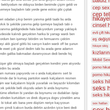
baldız 
te bekliyodum ne olduysa birden benimde çişim geldi ve
cep sex
işemeye başladım tabi yerde gene eskisi gibi çıplak
cep te
hikayel
çeri odadan çıkıp benim yanıma geldi taabi bu arda
rkık bi şekilde yanıma gelip işemeye başladı tabi o
cinsel 
yanıma geldigindede hala bakıyordum yarragı yaklaşık
evli çift hi
deside kalındı gerçekten harika bi yarragı wardı ben
eş değişt
rdum ben işemeyi bitirdim ve fermuarımı çektim
i aldı güzel götlü bü sarışın kadın wardı off be şunun
hikaye sikiş
de ewet çok güzel dedim tabi bu arada gene adamın
kızları
endin galiba bakmadan duramıyosun dedi bende hiç
Mobil Sex
şer gibi olmaya başladı gerçekten kendini yere atıyordu
porno hika
girdim bu arada
am numara yapıyordu ve o anda kalçalarımı sert bi
porno hik
erimde dar bi kumaş pantolon wardı kalçalarım resmen
seks h
zigim war kalçalarım büyük yuvarlak ve beyazdır kilomdan
seks h
ek şekilde belli oluyodu adam bi anda buynumu
ötüme ellerken bi yandan da boynumu ve dudakları öpüp
seks hi
elinden kurtuldum ve direk dişarıya dogru yöneldim ama
 bi tokat attı bana yere düştüm neriye kaçıyosun
sex hatları
m şimdi lcaksın burda delirtin azdırdın iyice beni dedi
sex h