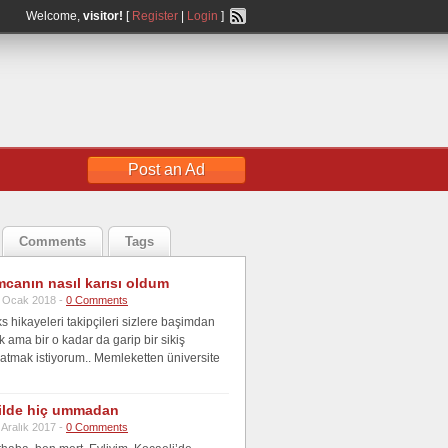
Welcome,
visitor!
[
Register
|
Login
]
Post an Ad
Comments
Tags
canın nasıl karısı oldum
 Ocak 2018 -
0 Comments
 hikayeleri takipçileri sizlere başimdan
 ama bir o kadar da garip bir sikiş
atmak istiyorum.. Memleketten üniversite
tilde hiç ummadan
 Aralık 2017 -
0 Comments