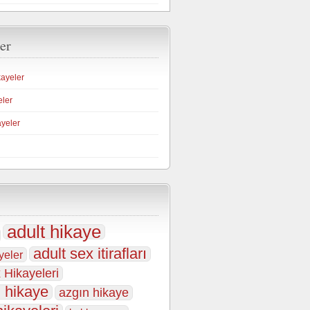
er
kayeler
eler
ayeler
adult hikaye
adult sex itirafları
yeler
 Hikayeleri
 hikaye
azgın hikaye