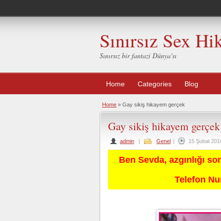
Sınırsız Sex Hi
Sınırsız bir fantazi Dünya'sı
Home
Categories
Blog
Home
»
Gay sikiş hikayem gerçek
Gay sikiş hikayem gerçek
admin
|
Genel
|
15 Şubat 201
Ben Sevda, azgınlığı so
Telefon N