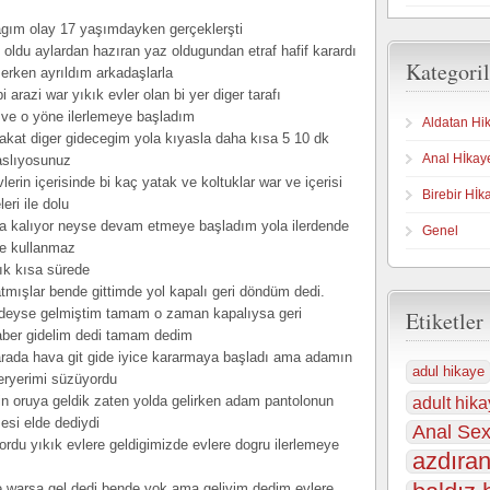
gım olay 17 yaşımdayken gerçeklerşti
oldu aylardan hazıran yaz oldugundan etraf hafif karardı
Kategoril
rken ayrıldım arkadaşlarla
arazi war yıkık evler olan bi yer diger tarafı
ve o yöne ilerlemeye başladım
Aldatan Hi
fakat diger gidecegim yola kıyasla daha kısa 5 10 dk
Anal Hİkay
raslıyosunuz
lerin içerisinde bi kaç yatak ve koltuklar war ve içerisi
Birebir Hİk
eri ile dolu
orda kalıyor neyse devam etmeye başladım yola ilerdende
Genel
se kullanmaz
ık kısa sürede
tmışlar bende gittimde yol kapalı geri döndüm dedi.
rdeyse gelmiştim tamam o zaman kapalıysa geri
Etiketler
ber gidelim dedi tamam dedim
arada hava git gide iyice kararmaya başladı ama adamın
adul hikaye
heryerimi süzüyordu
erin oruya geldik zaten yolda gelirken adam pantolonun
adult hika
esi elde dediydi
Anal Sex
rdu yıkık evlere geldigimizde evlere dogru ilerlemeye
azdıran
e warsa gel dedi bende yok ama geliyim dedim evlere