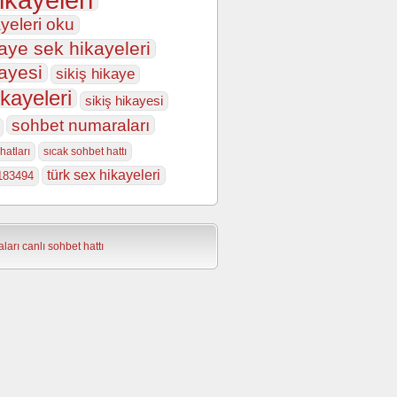
yeleri oku
aye sek hikayeleri
ayesi
sikiş hikaye
ikayeleri
sikiş hikayesi
sohbet numaraları
hatları
sıcak sohbet hattı
türk sex hikayeleri
183494
ları
canlı sohbet hattı