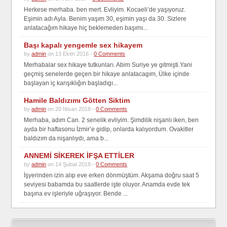
Herkese merhaba. ben mert. Evliyim. Kocaeli’de yaşıyoruz.
Eşimin adı Ayla. Benim yaşım 30, eşimin yaşı da 30. Sizlere
anlatacağım hikaye hiç beklemeden başımı...
Başı kapalı yengemle sex hikayem
by
admin
on 13 Ekim 2016 -
0 Comments
Merhabalar sex hikaye tutkunları. Abim Suriye ye gitmişti.Yani
geçmiş senelerde geçen bir hikaye anlatacagım, Ülke içinde
başlayan iç karışıklığın başladıgı...
Hamile Baldızımı Götten Siktim
by
admin
on 20 Nisan 2018 -
0 Comments
Merhaba, adım Can. 2 senelik evliyim. Şimdilik nişanlı iken, ben
ayda bir haftasonu İzmir’e gidip, onlarda kalıyordum. Ovakitler
baldızım da nişanlıydı, ama b...
ANNEMİ SİKEREK İFŞA ETTİLER
by
admin
on 14 Şubat 2018 -
0 Comments
İşyerinden izin alıp eve erken dönmüştüm. Akşama doğru saat 5
seviyesi babamda bu saatlerde işte oluyor. Anamda evde tek
başına ev işleriyle uğraşıyor. Bende ...