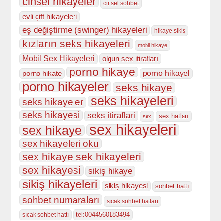
cinsel hikayeler
cinsel sohbet
evli çift hikayeleri
eş değiştirme (swinger) hikayeleri
hikaye sikiş
kızların seks hikayeleri
mobil hikaye
Mobil Sex Hikayeleri
olgun sex itirafları
porno hikaye
porno hikate
porno hikayel
porno hikayeler
seks hikaye
seks hikayeleri
seks hikayeler
seks hikayesi
seks itiraflari
sex hatları
sex
sex hikayeleri
sex hikaye
sex hikayeleri oku
sex hikaye sek hikayeleri
sex hikayesi
sikiş hikaye
sikiş hikayeleri
sikiş hikayesi
sohbet hattı
sohbet numaraları
sıcak sohbet hatları
tel:0044560183494
sıcak sohbet hattı