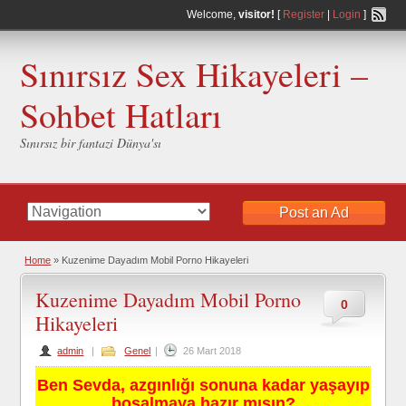
Welcome,
visitor!
[
Register
|
Login
]
Sınırsız Sex Hikayeleri –
Sohbet Hatları
Sınırsız bir fantazi Dünya'sı
Post an Ad
Home
»
Kuzenime Dayadım Mobil Porno Hikayeleri
Kuzenime Dayadım Mobil Porno
0
Hikayeleri
admin
|
Genel
|
26 Mart 2018
Ben Sevda, azgınlığı sonuna kadar yaşayıp
boşalmaya hazır mısın?