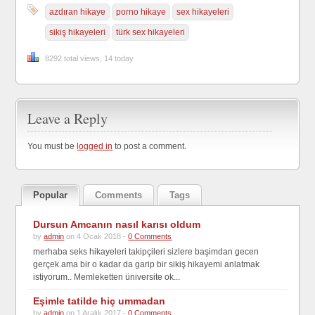
azdıran hikaye
porno hikaye
sex hikayeleri
sikiş hikayeleri
türk sex hikayeleri
8292 total views, 14 today
Leave a Reply
You must be
logged in
to post a comment.
Popular
Comments
Tags
Dursun Amcanın nasıl karısı oldum
by
admin
on 4 Ocak 2018 -
0 Comments
merhaba seks hikayeleri takipçileri sizlere başimdan gecen
gerçek ama bir o kadar da garip bir sikiş hikayemi anlatmak
istiyorum.. Memleketten üniversite ok...
Eşimle tatilde hiç ummadan
by
admin
on 1 Aralık 2017 -
0 Comments