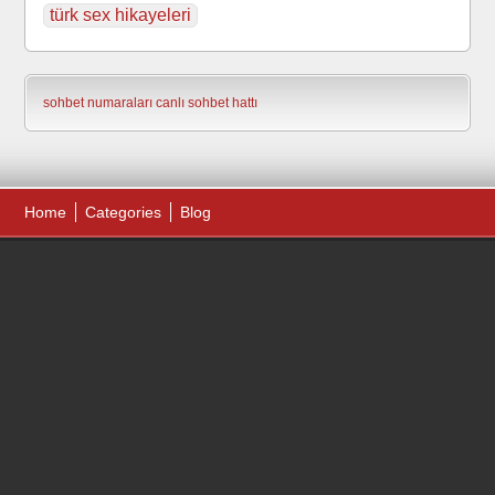
türk sex hikayeleri
sohbet numaraları
canlı sohbet hattı
Home
Categories
Blog