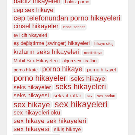
baldız hikayeleri
baldız porno
cep sex hikaye
cep telefonundan porno hikayeleri
cinsel hikayeler
cinsel sohbet
evli çift hikayeleri
eş değiştirme (swinger) hikayeleri
hikaye sikiş
kızların seks hikayeleri
mobil hikaye
Mobil Sex Hikayeleri
olgun sex itirafları
porno hikaye
porno hikate
porno hikayel
porno hikayeler
seks hikaye
seks hikayeleri
seks hikayeler
seks hikayesi
seks itiraflari
sex hatları
sex
sex hikayeleri
sex hikaye
sex hikayeleri oku
sex hikaye sek hikayeleri
sex hikayesi
sikiş hikaye