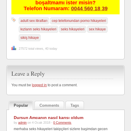
boşaltmamı ister misin?
Telefon Numaram:
0044 560 18 39
adult sex itirafları
cep telefonundan porno hikayeleri
kızların seks hikayeleri
seks hikayeleri
sex hikaye
sikiş hikaye
27572 total views, 40 today
Leave a Reply
You must be
logged in
to post a comment.
Popular
Comments
Tags
Dursun Amcanın nasıl karısı oldum
by
admin
on 4 Ocak 2018 -
0 Comments
merhaba seks hikayeleri takipçileri sizlere başimdan gecen