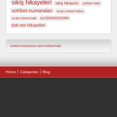
sikiş hikayeleri
sikiş hikayesi
sohbet hattı
sohbet numaraları
sıcak sohbet hatları
tel:0044560183494
sıcak sohbet hattı
türk sex hikayeleri
sohbet numaraları
canlı sohbet hattı
Home
Categories
Blog