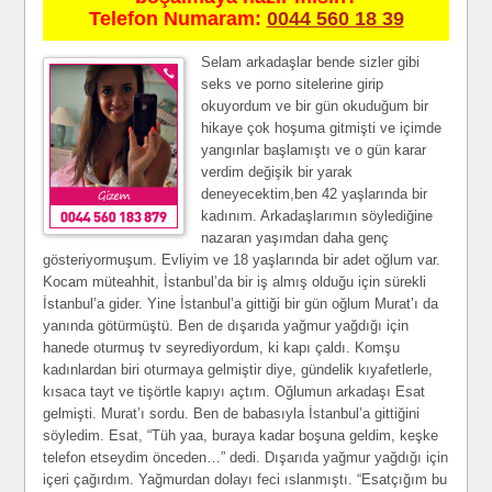
Telefon Numaram:
0044 560 18 39
Selam arkadaşlar bende sizler gibi seks ve porno sitelerine girip okuyordum ve bir gün okuduğum bir hikaye çok hoşuma gitmişti ve içimde yangınlar başlamıştı ve o gün karar verdim değişik bir yarak deneyecektim,ben 42 yaşlarında bir kadınım. Arkadaşlarımın söylediğine nazaran yaşımdan daha genç gösteriyormuşum. Evliyim ve 18 yaşlarında bir adet oğlum var. Kocam müteahhit, İstanbul’da bir iş almış olduğu için sürekli İstanbul’a gider. Yine İstanbul’a gittiği bir gün oğlum Murat’ı da yanında götürmüştü. Ben de dışarıda yağmur yağdığı için hanede oturmuş tv seyrediyordum, ki kapı çaldı. Komşu kadınlardan biri oturmaya gelmiştir diye, gündelik kıyafetlerle, kısaca tayt ve tişörtle kapıyı açtım. Oğlumun arkadaşı Esat gelmişti. Murat’ı sordu. Ben de babasıyla İstanbul’a gittiğini söyledim. Esat, “Tüh yaa, buraya kadar boşuna geldim, keşke telefon etseydim önceden…” dedi. Dışarıda yağmur yağdığı için içeri çağırdım. Yağmurdan dolayı feci ıslanmıştı. “Esatçığım bu şekilde ıslak ıslak hasta olursun, sana oğlumun giysilerinden vereyim, üzerini değiştir, ıslak elbiselerini de çıkar ver bana, ben onları ütüyle kuruturum!” dedim, içeri aldım çocuğu. Havluyla birlikte, oğlumun bir eşofman altını, bir tişörtünü ve bir de boxerını verdim. Bunları banyoda giyebileceğini, ben de bu arada bir neskafe yapacağımı söyledim. Esat teşekkür ederek verdiklerimi alıp banyoya girdi, kapıyı kapattı. Ben de mutfağa gittim. Neskafesini yaptım, salona götürdüm sehpaya bıraktım, yeniden mutfağa giderken banyonun önünden geçiyordum ki, içerden kısık sesli inlemeler duydum. Merak ettim, ne oluyor diye. Eğilip anahtar deliğinden baktım ki, gördüklerime inanamadım. Esat pis sepetinden benim külodumu almış kokluyor, öteki eliyle de kalkmış yarağını sıvazlıyor, arada da, “Ohhh Songül abla!” diye inliyor. Şaşkınlıktan ağzım açık kalmıştı. Çırılçıplaktı, üstelik yarağı da keser sapı gibiydi. Ne yapacağımı bilmiyordum… Sonunda kapıyı açıp, daldım içeriye, “Esat! Napıyorsun sen!” diye bağırdım. Şaşırdı önce… Elinde benim külodum, kalkmış, taş benzeri olmuş organıyla çırçıplak duruyordu karşımda… Gözlerini üzerimde dolaştırıyordu. Sonra zamane gençlerinin o umursamaz, rahat, piç tavrını takınarak sanki tabii bir seks hikayesinden bahseder gibi, “Kızma Songül abla, oldukça güzel bir kadınsın, her gün seni düşünerek 31 çekiyorum, rüyalarıma giriyorsun valla!” dedi. Ben şaşkın şaşkın keser sapı benzeri yarağına bakarken, bana sarılıp dudaklarımı öpmeye çalıştı, bir eli de götümde dolaşıyordu. Hemen dudaklarımı kaçırıp elini ittirdim ve “Sen neler söylüyorsun Esat? Sen benim oğlum yaşındasın!” dedim. “Biliyorum Songül abla, fakat inan her gün seni düşünüyorum, seni oldukça arzuluyorum!” diye konuştu ve bir elini belime dolayıp kendine çekerken, öteki elini de gene arkama atıp, götümü avuçlamaya başladı… Vantuz benzeri dudaklarıma yapışmıştı. Aslında hoşuma gitmişti söyledikleri, demek ki bu yaşımda hali hazırda birilerini azdırabiliyordum. Kuvvetli kollarının içinde o şekilde sıkıyordu ki beni… Kazık benzeri yarağı da önden amcığımın bulunduğu bölgeye baskı yapıyordu, bundan sonra benim de dayanacak halim kalmamış, içimde bir şeyler kıpırdamaya başlamıştı.Evimin banyosunda, oğlum yaşlarında sırım benzeri bir gencin kolları arasındaydım. Çırılçıplak, ahtapot benzeri her yerimi sarmış, dudaklarımı somuruyordu bu genç adam… Boynumu öpmeye başladığında ise kendimi ona bırakmıştım. Ben direnmeyi bırakınca Esat dilini ağzıma sokarak öpüşlerini derinleştirdi. Ağzımın içerisinde diliyle dilimi okşarken bir taraftan hareketlenip beni soymaya başladı. Üzerimdeki tişörtümü çıkartırken dudaklarımı sorunsuz bırakmış, ben olayın heyecanı, içimde yükselen cinsellik arzusuyla soluk soluğa kalmıştım, “Esatçığım, bundan hiç kimseye bahsetmeyeceksin, tamam mı?” diyebildim. “Deli misin Songül abla, bahseder miyim hiç!” dedi. O gün iyi mi olsa bir yere çıkmayacağım diye sütyen de takmamıştım, ki hanede olduğum vakitlerde hiçbir zaman sütyen takmam. Tişörtümü çıkarınca fora olan göğüslerimi öpüp yalamaya, emmeye başladı. Aynı vakitte götümü okşuyordu. Heyecandan ve zevkten bacaklarımın titrediğini hissettim, ayakta cokzor duruyordum. İnleyerek, “Esatçığım, içeriye geçelim hadi!” dedim. Salona geçerken dahi eli sorunsuz durmuyor, götümü avuçluyordu. Koltuğun yanına geldiğimze, altımdaki taytı gösterip, “Buna da ihtiyacımız yok, çıkaralım!” diyerek külotumla beraber dizlerime kadar sıyırdı. Karşıma geçmiş, amcığıma bakarak yarrağını okşuyordu. Amımın kıllı olmasından utanmıştım doğrusu, epeydir ağda yapmamıştım. Ama Esat’ın, “Ohhh, hem de kıllıymış, bayılırım!” demesi üstüne rahatladım. Taytımı ve külotumu ayaklarımdan çıkarıp kenara attım. Beni koltuğa yatırıp amcığımı yalamaya başladı. Kocam bundan 4 yıl önce, onu da kafası iyi iken yalamıştı amımı. Amımın yalanmasını ne kadar da özlemişim! Esat bir müddet amcığımı iştahlı iştahlı yaladı, ama tam orgazm olmama ramak kalmışken ayağa kalkıp önüme dikildi. Ne istediğini anlamıştım, derhal yarrağını ağzıma aldım, yalamaya emmeye başladım. Kocamın yarrağı kadar uzun, ama hayli kalınca bir yarağı vardı, kafası da mantar gibiydi. Bir süre sonrasında yarağını ağzımdan çekip koltuğa oturdu ve sırtım ona dönük biçimde üstüne oturmamı istedi. Dediği benzeri yarrağını amcığıma yerleştirdim ve oturdum. Amımın duvarlarını yara yara köküne kadar almıştım. Sonra yavaş yavaş oturup kalkmaya başladım, tadını çıkara çıkara… Esat ta bir müddet sonrasında hareketlendi ve o da alttan süratli bir biçimde yerleştirip çıkarmaya başladı. Ben bundan sonra zevkten soluk dahi alamıyordum. Birden beni üstünden indirip, koltuğun üstünde domalttı ve arkadan amcığıma geçirip süratli süratli sikmeye başladı. Ben o esnada ilk orgazmımı yaşıyordum, ve inleye inleye boşaldım. Akan am sularımdan dolayı, Esat amcığıma pompalarken ‘Cork, cork!’ sesler çıkıyordu. Daha sonrasında pozisyon değiştirdik, koltuğa sırtım ona dönük biçimde yattım, o da 66 pozisyonunda arkama yattı ve arkadan amcığıma soktu, gidip gelmeye başladı. Sonra birden, “Ohhh, Murattt, orospu çocuğu, kulağın çınlıyor mu lan, şu anda ananı sikiyorum lannn yavşakkkk!” diye konuştu ve yerleştirip çıkarmaya devam etti. Benim başımdan aşağı kaynar sular dökülmüştü. Ne yapıyordum ben? Oğlumun en yakın arkadaşıyla sikişiyordum. Yapmamam lazımdı bunu. “Esat, dur yapma, istemiyorum!” dedim. Ama o, “Duramam!” diyerek belimi tutup ileri ittirdi ve amcığıma o şekilde süratli yerleştirip çıkarmaya başladı ki, inanılmazdı. Sonra yavaşlayarak, “Durmamı ister misin?” dedi. O kadar zevkliydi ki, inledim sadece, “Ahhh… Hayır Esat, durma, devam et, sik beni! Harikasın…” dedim, o da sikmeye devam etti. Yine pozisyon değiştirip, beni koltuğa yatırdı, bacaklarımın arasına girdi ve o şekilde sikmeye başladı. Ben de bacaklarımı beline doladım. Esat gene hızlanmaya başlamış, ben ikinci orgazmımı yaşamak üzereydim. Amımdan çıkarak koltuğa yattı ve “Biraz da sen çalış bakalım orospu, çık üste!” dedi. Ben de üstüne çıkıp oturdum ve bir jokey benzeri üstünde zıplamaya başladım. Ben gene orgazm olup boşalırken, bundan sonra Esat da sonlara geliyordu. İnleyerek, “Songül ablammm.., orospummm.., geliyorum!” dedi. “İçime boşalma sakın!” dedim ve derhal üstünden kalkıp yere çömeldim, o da karşıma dikilip yarrağını ağzıma verdi. Yarrağını birazcık emip ağzımdan çıkardım, elime aldım, ileri art yaparak 31 çektirmeye başladım. Esat inleyerek boşaldı. Ağzım, yüzüm, gözüm, her yerim döl olmuştu. Boşalması bitince yine ağzıma aldım, kalan döllerini de emdim. Esat koltuğa yığılıp kaldı, ben de soluk soluğa kalmış şekilde, parmağımla dudağımın kenarındaki dölleri toplayıp ağzıma soktum… Bir taraftan da düşünüyordum, bu yaşlarındaki bir çocuk beni bu kadar güzel iyi mi sikmişti anlayamamıştım. Kirpiklerimden gözüme doğru döl süzülmeye başlayınca kalkıp banyoya gittim. Aynaya baktığımda yüzümün heryeri, saçım başım döl içindeydi. Hemen duşa girdim. Duş alırken Esat’ın arkadan sarılmasıyla irkildim. Yarrağını götümün yanakları içinde hissettiğimde yarrağı gene keser sapı gibiydi. Ee olacak okadar, genç adam dedim kendi kendime. Kocam bir defa siker, arkasını dönerek yatardı. Gülümseyerek ona döndüm ve yarrağını elime alıp dudaklarına yapıştım. Biraz öpüştükten sonra, istemesi üstüne arkamı ona dönerek ellerimi fayanslara dayadım, Esat da yarrağını amcığıma yerleştirip sert bir biçimde sikmeye başladı… Bir müddet sonrasında ben gene zevkten ayakta durmakta zorlanmaya başlamıştım. İnanamıyordum, bir defa daha orgazm oluyordum. Orgazm olunca önünden kaçtım, ona döndüm. İkimiz de soluk nefeseydik. Tekrar dudaklarına yapıştım. O daha boşalmamıştı, eğilip yarrağını ağzıma aldım. O da saçlarımdan tutmuş, gırtlağıma kadar yerleştirip çıkarıyordu. Onu ağzımla boşaltmayı düşünüyordum ki, beni ayağa kaldırıp duşun altından çıkardı, çamaşır sepetinden kirlileri yere serdi ve beni yere yatırdı, bacaklarımı omzuna alıp yarrağını amcığıma soktu ve süratli bir biçimde sikmeye başladı. Ben altında zevkten deliriyor, üst üste boşalıyordum… Uzun bir müddet beni o biçimde sikti ve ansızın inleyerek içimden çıkarak göğüslerimin üstüne oturdu, yarağını ağzıma soktu. Ben emmeye başladığımda da boşaldı. Bütün dölleri dolaysız boğazımdan mideme gitmişti. Hepsini yutmuştum. Esat üzerimden inip yanıma uzandı, nefeslenmeye başladık. Sonra kalkıp birlikte duş aldık ve çıkıp bir şeyler yedik içtik, dinlendik. Esat o gün gitmeden beni 2 sefer daha sikti. Genç erkeğim beni perişan etmişti, fakat benzer vakitte da bana hanım olduğumu hatırlatmıştı. Esat gidince kocam aradı, İstanbul’da iki gün daha kalacaklarını haber verdi. Ben de ortalığı birazcık toparlayıp yattım. Yorgunluktan ölüyordum. Sabah uyandığımda çırçıplak yatakta yatıyordum. Dün yaşadıklarım düş mıydı diye düşünürken, telefonum çaldı. Arayan Esat idi, açtığımda, “Canım napıyorsun?” diye konuştu ve beni dışarı çağrı etti, otomobille gelip alacağını söyledi. Ben de, “Gören filan olur!” dedim. “Merak etme kimsenin görmeyeceği bir yere gideceğiz, senin üstünde kurduğum fantazilerimi uygulayacağım!” dedi. Heyecanlanmışt