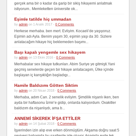
gerçek ama bir o kadar da garip bir sikiş hikayemi anlatmak
istiyorum.. Memleketten üniversite ok...
Eşimle tatilde hiç ummadan
by
admin
on 1 Aralık 2017 -
0 Comments
Herkese merhaba. ben mert. Evliyim. Kocaeli’de yaşıyoruz.
Eşimin adı Ayla. Benim yaşım 30, eşimin yaşı da 30. Sizlere
anlatacağım hikaye hiç beklemeden başımı...
Başı kapalı yengemle sex hikayem
by
admin
on 13 Ekim 2016 -
0 Comments
Merhabalar sex hikaye tutkunları. Abim Suriye ye gitmişti.Yani
geçmiş senelerde geçen bir hikaye anlatacagım, Ülke içinde
başlayan iç karışıklığın başladıgı...
Hamile Baldızımı Götten Siktim
by
admin
on 20 Nisan 2018 -
0 Comments
Merhaba, adım Can. 2 senelik evliyim. Şimdilik nişanlı iken, ben
ayda bir haftasonu İzmir’e gidip, onlarda kalıyordum. Ovakitler
baldızım da nişanlıydı, ama b...
ANNEMİ SİKEREK İFŞA ETTİLER
by
admin
on 14 Şubat 2018 -
0 Comments
İşyerinden izin alıp eve erken dönmüştüm. Akşama doğru saat 5
seviyesi babamda bu saatlerde işte oluyor. Anamda evde tek