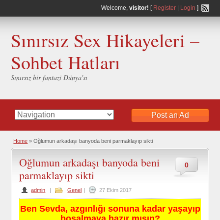
Welcome,
visitor!
[
Register
|
Login
]
Sınırsız Sex Hikayeleri –
Sohbet Hatları
Sınırsız bir fantazi Dünya'sı
Post an Ad
Home
»
Oğlumun arkadaşı banyoda beni parmaklayıp sikti
Oğlumun arkadaşı banyoda beni
0
parmaklayıp sikti
admin
|
Genel
|
27 Ekim 2017
Ben Sevda, azgınlığı sonuna kadar yaşayıp
boşalmaya hazır mısın?