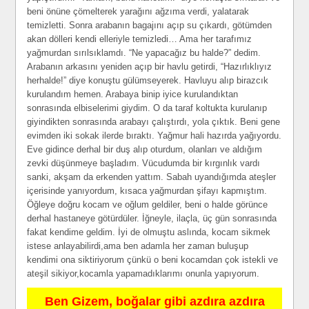
Ben Gizem, boğalar gibi azdıra azdıra