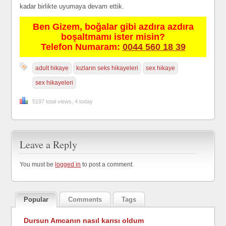
kadar birlikte uyumaya devam ettik.
Ben Gizem, boğalar gibi azdıra azdıra
boşaltmamı ister misin?
Telefon Numaram:
0044 560 18 39
adult hikaye
kızların seks hikayeleri
sex hikaye
sex hikayeleri
5197 total views, 4 today
Leave a Reply
You must be
logged in
to post a comment.
Popular
Comments
Tags
Dursun Amcanın nasıl karısı oldum