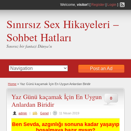
Welcome,
visitor!
[
Register
|
Login
]
Sınırsız Sex Hikayeleri –
Sohbet Hatları
Sınırsız bir fantazi Dünya'sı
Post an Ad
Home
»
Yaz Günü kaçamak İçin En Uygun Anlardan Biridir
Yaz Günü kaçamak İçin En Uygun
0
Anlardan Biridir
admin
|
Genel
|
11 Nisan 2019
Ben Sevda, azgınlığı sonuna kadar yaşayıp
boşalmaya hazır mısın?