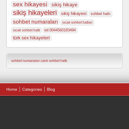
sex hikayesi
sikiş hikaye
sikiş hikayeleri
sikiş hikayesi
sohbet hattı
sohbet numaraları
sıcak sohbet hatları
tel:0044560183494
sıcak sohbet hattı
türk sex hikayeleri
sohbet numaraları
canlı sohbet hattı
Home
Categories
Blog