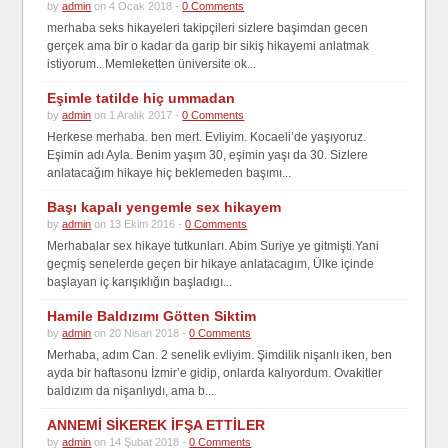
by
admin
on 4 Ocak 2018 -
0 Comments
merhaba seks hikayeleri takipçileri sizlere başimdan gecen
gerçek ama bir o kadar da garip bir sikiş hikayemi anlatmak
istiyorum.. Memleketten üniversite ok...
Eşimle tatilde hiç ummadan
by
admin
on 1 Aralık 2017 -
0 Comments
Herkese merhaba. ben mert. Evliyim. Kocaeli’de yaşıyoruz.
Eşimin adı Ayla. Benim yaşım 30, eşimin yaşı da 30. Sizlere
anlatacağım hikaye hiç beklemeden başımı...
Başı kapalı yengemle sex hikayem
by
admin
on 13 Ekim 2016 -
0 Comments
Merhabalar sex hikaye tutkunları. Abim Suriye ye gitmişti.Yani
geçmiş senelerde geçen bir hikaye anlatacagım, Ülke içinde
başlayan iç karışıklığın başladıgı...
Hamile Baldızımı Götten Siktim
by
admin
on 20 Nisan 2018 -
0 Comments
Merhaba, adım Can. 2 senelik evliyim. Şimdilik nişanlı iken, ben
ayda bir haftasonu İzmir’e gidip, onlarda kalıyordum. Ovakitler
baldızım da nişanlıydı, ama b...
ANNEMİ SİKEREK İFŞA ETTİLER
by
admin
on 14 Şubat 2018 -
0 Comments