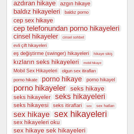
azdıran hikaye
azgın hikaye
baldız hikayeleri
baldız porno
cep sex hikaye
cep telefonundan porno hikayeleri
cinsel hikayeler
cinsel sohbet
evli çift hikayeleri
eş değiştirme (swinger) hikayeleri
hikaye sikiş
kızların seks hikayeleri
mobil hikaye
Mobil Sex Hikayeleri
olgun sex itirafları
porno hikaye
porno hikate
porno hikayel
porno hikayeler
seks hikaye
seks hikayeleri
seks hikayeler
seks hikayesi
seks itiraflari
sex hatları
sex
sex hikayeleri
sex hikaye
sex hikayeleri oku
sex hikaye sek hikayeleri