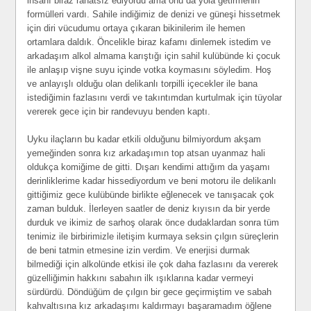
insanı biraz rahatsız ediyordu ama onu da yola getirmenin
formülleri vardı. Sahile indiğimiz de denizi ve güneşi hissetmek
için diri vücudumu ortaya çıkaran bikinilerim ile hemen
ortamlara daldık. Öncelikle biraz kafamı dinlemek istedim ve
arkadaşım alkol almama karıştığı için sahil kulübünde ki çocuk
ile anlaşıp vişne suyu içinde votka koymasını söyledim. Hoş
ve anlayışlı olduğu olan delikanlı torpilli içecekler ile bana
istediğimin fazlasını verdi ve takıntımdan kurtulmak için tüyolar
vererek gece için bir randevuyu benden kaptı.
Uyku ilaçların bu kadar etkili olduğunu bilmiyordum akşam
yemeğinden sonra kız arkadaşımın top atsan uyanmaz hali
oldukça komiğime de gitti. Dışarı kendimi attığım da yaşamı
derinliklerime kadar hissediyordum ve beni motoru ile delikanlı
gittiğimiz gece kulübünde birlikte eğlenecek ve tanışacak çok
zaman bulduk. İlerleyen saatler de deniz kıyısın da bir yerde
durduk ve ikimiz de sarhoş olarak önce dudaklardan sonra tüm
tenimiz ile birbirimizle iletişim kurmaya seksin çılgın süreçlerin
de beni tatmin etmesine izin verdim. Ve enerjisi durmak
bilmediği için alkolünde etkisi ile çok daha fazlasını da vererek
güzelliğimin hakkını sabahın ilk ışıklarına kadar vermeyi
sürdürdü. Döndüğüm de çılgın bir gece geçirmiştim ve sabah
kahvaltısına kız arkadaşımı kaldırmayı başaramadım öğlene