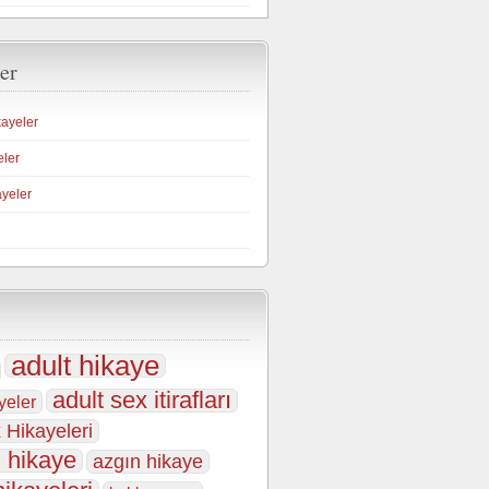
er
kayeler
eler
ayeler
adult hikaye
adult sex itirafları
yeler
 Hikayeleri
 hikaye
azgın hikaye