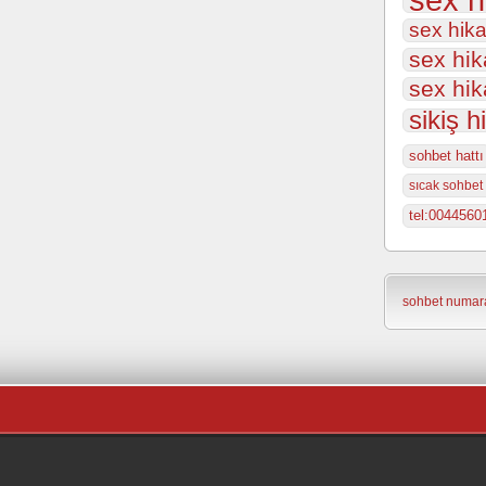
sex hika
sex hik
sex hik
sikiş h
sohbet hattı
sıcak sohbet 
tel:0044560
sohbet numara