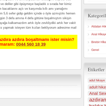
 ve deliler gibi öpüşmeye başladık o sırada her kimiz
 bacaklarını açtı ve karşımda kıllı amı yarrağımı
m 5,6 sefer gidip geldim içinde o öyle azmıştıkı hemen
Kategoril
gün 3 defa amına 4 defa götüne boşalmıştım sikişin
yağa kalkamazdım artık öyle zevkliydiki artık her vakit
Aldatan Hi
s yapmak isteyen tüm kızları bekliyorum adresime mail
Anal Hİkay
azdıra azdıra boşaltmamı ister misin?
Birebir Hİk
umaram:
0044 560 18 39
Genel
Etiketler
adul hikaye
adult hika
Anal Sex
azdıran