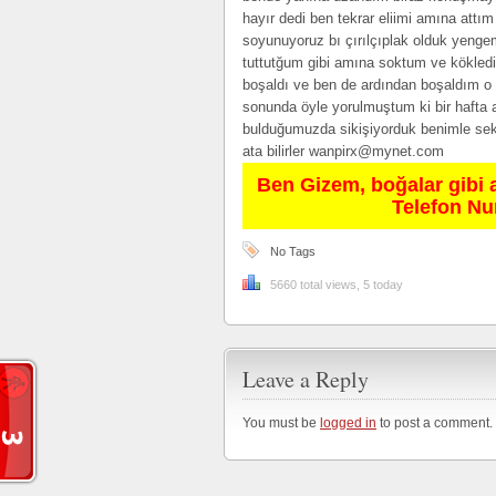
hayır dedi ben tekrar eliimi amına attım
soyunuyoruz bı çırılçıplak olduk yengem
tuttutğum gibi amına soktum ve kökledi
boşaldı ve ben de ardından boşaldım o 
sonunda öyle yorulmuştum ki bir hafta a
bulduğumuzda sikişiyorduk benimle sek
ata bilirler
wanpirx@mynet.com
Ben Gizem, boğalar gibi 
Telefon N
No Tags
5660 total views, 5 today
Leave a Reply
You must be
logged in
to post a comment.