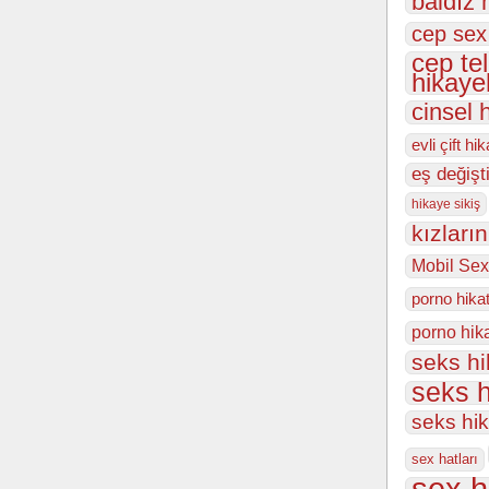
baldız 
cep sex
cep te
hikayel
cinsel 
evli çift hi
eş değişt
hikaye sikiş
kızları
Mobil Sex
porno hika
porno hik
seks h
seks h
seks hi
sex hatları
sex h