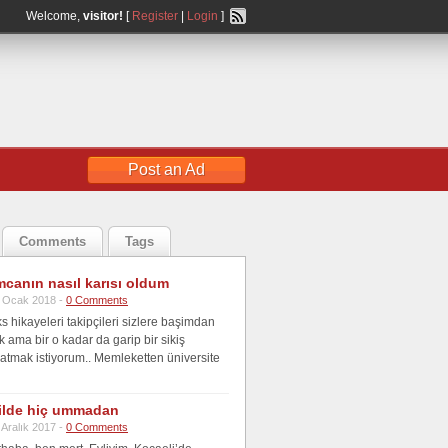
Welcome,
visitor!
[
Register
|
Login
]
Post an Ad
Comments
Tags
canın nasıl karısı oldum
 Ocak 2018 -
0 Comments
 hikayeleri takipçileri sizlere başimdan
 ama bir o kadar da garip bir sikiş
atmak istiyorum.. Memleketten üniversite
tilde hiç ummadan
 Aralık 2017 -
0 Comments