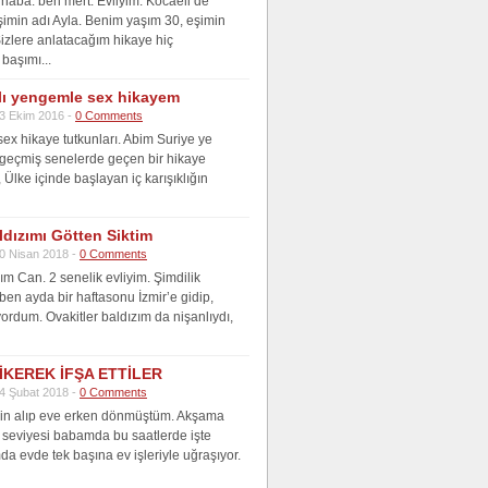
aba. ben mert. Evliyim. Kocaeli’de
şimin adı Ayla. Benim yaşım 30, eşimin
Sizlere anlatacağım hikaye hiç
başımı...
lı yengemle sex hikayem
3 Ekim 2016 -
0 Comments
ex hikaye tutkunları. Abim Suriye ye
i geçmiş senelerde geçen bir hikaye
Ülke içinde başlayan iç karışıklığın
ldızımı Götten Siktim
0 Nisan 2018 -
0 Comments
m Can. 2 senelik evliyim. Şimdilik
 ben ayda bir haftasonu İzmir’e gidip,
yordum. Ovakitler baldızım da nişanlıydı,
İKEREK İFŞA ETTİLER
4 Şubat 2018 -
0 Comments
zin alıp eve erken dönmüştüm. Akşama
 seviyesi babamda bu saatlerde işte
da evde tek başına ev işleriyle uğraşıyor.