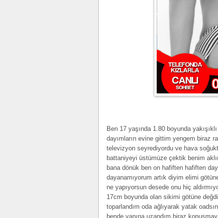
Ben 17 yaşında 1.80 boyunda yakışıklı b
dayımların evine gittim yengem biraz 
televizyon seyrediyordu ve hava soğuk
battaniyeyi üstümüze çektik benim akl
bana dönük ben on hafiften hafiften day
dayanamıyorum artık diyim elimi götün
ne yapıyorsun desede onu hiç aldırmıy
17cm boyunda olan sikimi götüne değd
toparlandım oda ağlıyarak yatak oadsın
bende yanına uzandım biraz konuşmaya