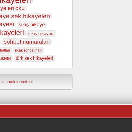
yeleri oku
aye sek hikayeleri
ayesi
sikiş hikaye
ikayeleri
sikiş hikayesi
sohbet numaraları
hatları
sıcak sohbet hattı
türk sex hikayeleri
183494
ları
canlı sohbet hattı