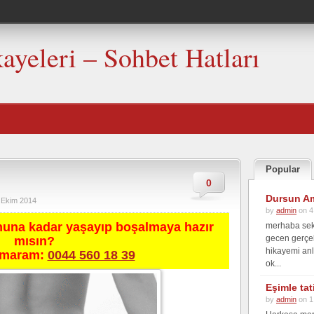
kayeleri – Sohbet Hatları
Popular
0
Dursun Am
 Ekim 2014
by
admin
on 4
nuna kadar yaşayıp boşalmaya hazır
merhaba seks
gecen gerçek
mısın?
hikayemi anl
umaram:
0044 560 18 39
ok...
Eşimle ta
by
admin
on 1