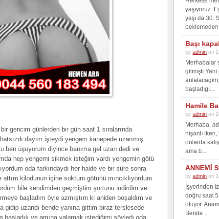
Herkese merh
yaşıyoruz. E
yaşı da 30. 
beklemeden 
Başı kapa
by
admin
on 1
Merhabalar s
gitmişti.Yan
anlatacagım, 
başladıgı...
Hamile Ba
by
admin
on 2
Merhaba, adı
ir gencim günlerden bir gün saat 1 sıralarında
nişanlı iken,
rahatsızdı dayım işteydi yengem kanepede uzanmış
onlarda kalı
tu ben üşüyorum diyince banıma gel uzan dedi ve
ama b...
ımda hep yengemi sikmek isteğim vardı yengemin götü
ANNEMİ S
ıyordum oda farkındaydı her halde ve bir süre sonra
by
admin
on 1
e attım kilodunun içine soktum götünü mıncıklıyordum
İşyerinden i
ordum bile kendimden geçmiştim şortunu indirdim ve
doğru saat 5
irmeye başladım öyle azmıştım ki aniden boşaldım ve
oluyor. Anam
a gidip uzandı bende yanına gittim biraz terslesede
Bende ...
 başladık ve amına yalamak istediğimi söyledi oda