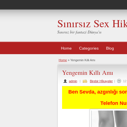
Sınırsız Sex Hi
Sınırsız bir fantazi Dünya'sı
Home
Categories
Blog
Home
»
Yengemin Kıllı Amı
Yengemin Kıllı Amı
admin
|
Birebir Hİkayeler
|
12
Ben Sevda, azgınlığı so
Telefon N