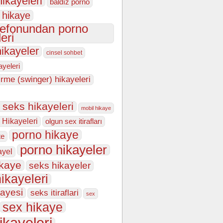
hikayeleri
baldız porno
 hikaye
lefonundan porno
eri
hikayeler
cinsel sohbet
kayeleri
irme (swinger) hikayeleri
n seks hikayeleri
mobil hikaye
 Hikayeleri
olgun sex itirafları
porno hikaye
te
porno hikayeler
ayel
ikaye
seks hikayeler
ikayeleri
kayesi
seks itiraflari
sex
sex hikaye
ikayeleri