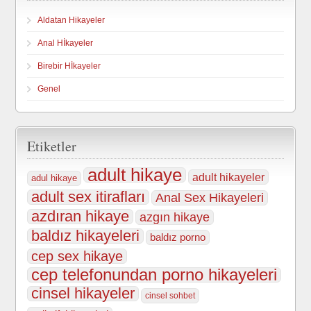
Aldatan Hikayeler
Anal Hİkayeler
Birebir Hİkayeler
Genel
Etiketler
adult hikaye
adult hikayeler
adul hikaye
adult sex itirafları
Anal Sex Hikayeleri
azdıran hikaye
azgın hikaye
baldız hikayeleri
baldız porno
cep sex hikaye
cep telefonundan porno hikayeleri
cinsel hikayeler
cinsel sohbet