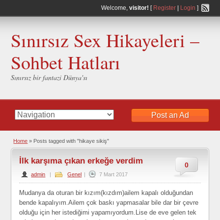
Welcome,
visitor!
[
Register
|
Login
]
Sınırsız Sex Hikayeleri –
Sohbet Hatları
Sınırsız bir fantazi Dünya'sı
Post an Ad
Home
»
Posts tagged with "hikaye sikiş"
İlk karşıma çıkan erkeğe verdim
0
admin
|
Genel
|
7 Mart 2017
Mudanya da oturan bir kızım(kızdım)ailem kapalı olduğundan
bende kapalıyım.Ailem çok baskı yapmasalar bile dar bir çevre
olduğu için her istediğimi yapamıyordum.Lise de eve gelen tek