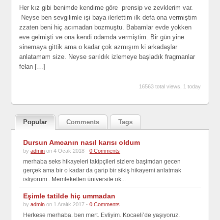
Her kız gibi benimde kendime göre prensip ve zevklerim var.
Neyse ben sevgilimle işi baya ilerlettim ilk defa ona vermiştim
zzaten beni hiç acımadan bozmuştu. Babamlar evde yokken
eve gelmişti ve ona kendi odamda vermiştim. Bir gün yine
sinemaya gittik ama o kadar çok azmışım ki arkadaşlar
anlatamam size. Neyse sarıldık izlemeye başladık fragmanlar
felan […]
16563 total views, 1 today
Popular
Comments
Tags
Dursun Amcanın nasıl karısı oldum
by
admin
on 4 Ocak 2018 -
0 Comments
merhaba seks hikayeleri takipçileri sizlere başimdan gecen
gerçek ama bir o kadar da garip bir sikiş hikayemi anlatmak
istiyorum.. Memleketten üniversite ok...
Eşimle tatilde hiç ummadan
by
admin
on 1 Aralık 2017 -
0 Comments
Herkese merhaba. ben mert. Evliyim. Kocaeli’de yaşıyoruz.