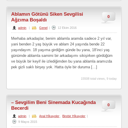
Ablamın Götünü Siken Sevgilisi
0
Ağzıma Boşaldı
admin
|
Genel
|
12 Ekim 2016
Merhaba arkadaşlar, benim ablamla aramda sadece 2 yıl var,
yani benden 2 yaş büyük ve ablam 24 yaşında bende 22
yaşındayım. 18 yaşıma girdiğim günde bu yana, 18’inci yaş
günümde ablamla samimi bir arkadaşımı sikişirken gördüğüm
ve büyük bir keyif ile izlediğimden bu yana ablamla aramızda
pek gizli saklı birşey yok. Hatta öyle bir duruma […]
15508 total views, 9 today
– Sevgilim Beni Sinemada Kucağında
0
Becerdi
admin
|
Anal Hİkayeler
,
Birebir Hİkayeler
|
9 Mayıs 2015