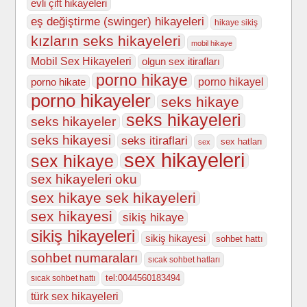
evli çift hikayeleri
eş değiştirme (swinger) hikayeleri
hikaye sikiş
kızların seks hikayeleri
mobil hikaye
Mobil Sex Hikayeleri
olgun sex itirafları
porno hikaye
porno hikate
porno hikayel
porno hikayeler
seks hikaye
seks hikayeleri
seks hikayeler
seks hikayesi
seks itiraflari
sex hatları
sex
sex hikayeleri
sex hikaye
sex hikayeleri oku
sex hikaye sek hikayeleri
sex hikayesi
sikiş hikaye
sikiş hikayeleri
sikiş hikayesi
sohbet hattı
sohbet numaraları
sıcak sohbet hatları
tel:0044560183494
sıcak sohbet hattı
türk sex hikayeleri