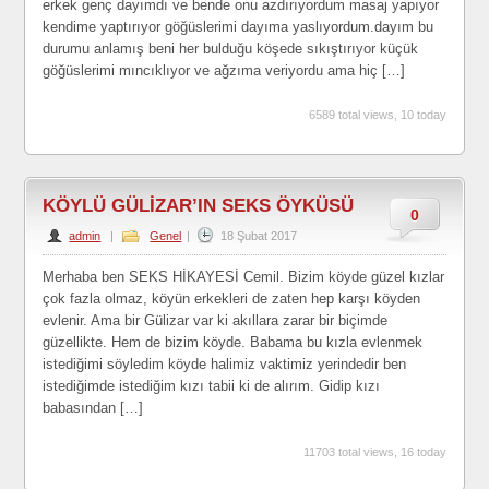
erkek genç dayımdı ve bende onu azdırıyordum masaj yapıyor
kendime yaptırıyor göğüslerimi dayıma yaslıyordum.dayım bu
durumu anlamış beni her bulduğu köşede sıkıştırıyor küçük
göğüslerimi mıncıklıyor ve ağzıma veriyordu ama hiç […]
6589 total views, 10 today
KÖYLÜ GÜLİZAR’IN SEKS ÖYKÜSÜ
0
admin
|
Genel
|
18 Şubat 2017
Merhaba ben SEKS HİKAYESİ Cemil. Bizim köyde güzel kızlar
çok fazla olmaz, köyün erkekleri de zaten hep karşı köyden
evlenir. Ama bir Gülizar var ki akıllara zarar bir biçimde
güzellikte. Hem de bizim köyde. Babama bu kızla evlenmek
istediğimi söyledim köyde halimiz vaktimiz yerindedir ben
istediğimde istediğim kızı tabii ki de alırım. Gidip kızı
babasından […]
11703 total views, 16 today