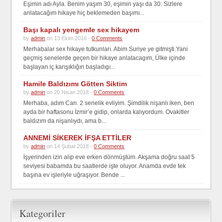
Eşimin adı Ayla. Benim yaşım 30, eşimin yaşı da 30. Sizlere
anlatacağım hikaye hiç beklemeden başımı...
Başı kapalı yengemle sex hikayem
by
admin
on 13 Ekim 2016 -
0 Comments
Merhabalar sex hikaye tutkunları. Abim Suriye ye gitmişti.Yani
geçmiş senelerde geçen bir hikaye anlatacagım, Ülke içinde
başlayan iç karışıklığın başladıgı...
Hamile Baldızımı Götten Siktim
by
admin
on 20 Nisan 2018 -
0 Comments
Merhaba, adım Can. 2 senelik evliyim. Şimdilik nişanlı iken, ben
ayda bir haftasonu İzmir’e gidip, onlarda kalıyordum. Ovakitler
baldızım da nişanlıydı, ama b...
ANNEMİ SİKEREK İFŞA ETTİLER
by
admin
on 14 Şubat 2018 -
0 Comments
İşyerinden izin alıp eve erken dönmüştüm. Akşama doğru saat 5
seviyesi babamda bu saatlerde işte oluyor. Anamda evde tek
başına ev işleriyle uğraşıyor. Bende ...
Kategoriler