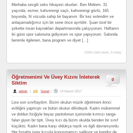
Merhaba sevgili seks hikayesi okurları. Ben Meltem. 31
yaşında, esmer, kahverengi saçlı, kahverengi gözlü, 165
boyunda, fit vücuda sahip bir bayanım. Bir kez evlendim ve
anlaşamadığımız için bir sene önce ayrıldık. Şuan özel bir
şirkette insan kaynakları departmanında çalışıyorum. Haftanın
iki günü spor salonuna gidiyorum ve spor yapıyorum. Salonda
benimle ilgilenen, bana program ve diyet […]
12061 total views, 6 today
Öğretmenimi Ve Üvey Kızını İnleterek
0
Siktim
admin
|
Genel
|
14 Kasım 2017
Lise son sınıftaydım. Bizim okulun müzik öğretmeni ikinci
evliliğini yapmıştı ve bütün okulun dilindeydi. Kadın mükemmel
ve doldun fiziğiyle beyaz pantolonun içerisinde kırmızı tanga
falan giyen bir tipti. Üvey kızı da bizim okulda benden bir sınıf
küçüktü. Kadın bana karşı oldukça nazik ve ilgili davranıyordu.
Her fırsatta üvey kızıyla konuşmamızı sağlıyor ve kendisi de