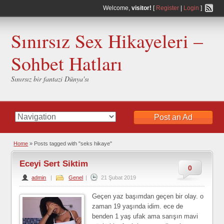
Welcome,
visitor!
[
Register
|
Login
]
Sınırsız Sex Hikayeleri –
Sohbet Hatları
Sınırsız bir fantazi Dünya'sı
Post an Ad
Home
»
Posts tagged with "seks hikaye"
Eceyi Sert Siktim
0
admin
|
Genel
|
21 Şubat 2019
Geçen yaz başımdan geçen bir olay. o
zaman 19 yaşında idim. ece de
benden 1 yaş ufak ama sarışın mavi