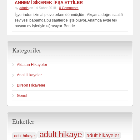
ANNEMİ SİKEREK İFŞA ETTİLER
by
admin
on 14 Şubat 2018 -
0 Comments
İşyerinden izin alıp eve erken dönmüştüm. Akşama doğru saat 5
seviyesi babamda bu saatlerde işte oluyor. Anamda evde tek
başına ev işleriyle uğraşıyor. Bende ...
Kategoriler
Aldatan Hikayeler
Anal Hİkayeler
Birebir Hİkayeler
Genel
Etiketler
adult hikaye
adult hikayeler
adul hikaye