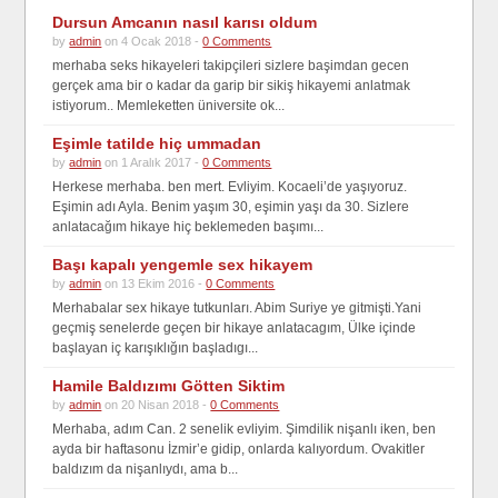
Dursun Amcanın nasıl karısı oldum
by
admin
on 4 Ocak 2018 -
0 Comments
merhaba seks hikayeleri takipçileri sizlere başimdan gecen
gerçek ama bir o kadar da garip bir sikiş hikayemi anlatmak
istiyorum.. Memleketten üniversite ok...
Eşimle tatilde hiç ummadan
by
admin
on 1 Aralık 2017 -
0 Comments
Herkese merhaba. ben mert. Evliyim. Kocaeli’de yaşıyoruz.
Eşimin adı Ayla. Benim yaşım 30, eşimin yaşı da 30. Sizlere
anlatacağım hikaye hiç beklemeden başımı...
Başı kapalı yengemle sex hikayem
by
admin
on 13 Ekim 2016 -
0 Comments
Merhabalar sex hikaye tutkunları. Abim Suriye ye gitmişti.Yani
geçmiş senelerde geçen bir hikaye anlatacagım, Ülke içinde
başlayan iç karışıklığın başladıgı...
Hamile Baldızımı Götten Siktim
by
admin
on 20 Nisan 2018 -
0 Comments
Merhaba, adım Can. 2 senelik evliyim. Şimdilik nişanlı iken, ben
ayda bir haftasonu İzmir’e gidip, onlarda kalıyordum. Ovakitler
baldızım da nişanlıydı, ama b...