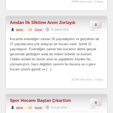
25996 total views, 0 today
Amdan İlk Sİkilme Anım Zorlaydı
0
admin
|
Genel
|
22 Şubat 2018
Kocamla evlendiğim zaman 19 yaşındaydım ve gerçekten de
27 yaşında ama çok anlayışlı bir kocam vardı. Şimdi 21
yaşındayım. Evlendiğim zaman ben kocamın aletini gerçek
gecesinde gördüğüm anda da midem bulandı ve kustum.
Cidden rezalet bir durum ama ne yapabilirim köyden hiç
çıkmamıştım, hazır değildim sanırım bu duruma ve o gece
kocam üzerini giyindi ve […]
26199 total views, 0 today
Spor Hocamı Baştan Çıkarttım
0
admin
|
Genel
|
9 Ocak 2018