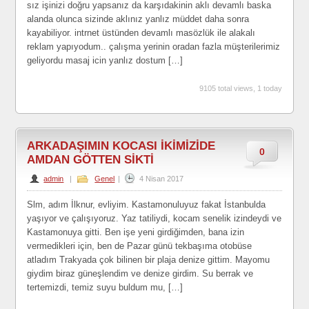
sız işinizi doğru yapsanız da karşıdakinin aklı devamlı baska
alanda olunca sizinde aklınız yanlız müddet daha sonra
kayabiliyor. intrnet üstünden devamlı masözlük ile alakalı
reklam yapıyodum.. çalışma yerinin oradan fazla müşterilerimiz
geliyordu masaj icin yanlız dostum […]
9105 total views, 1 today
ARKADAŞIMIN KOCASI İKİMİZİDE
0
AMDAN GÖTTEN SİKTİ
admin
|
Genel
|
4 Nisan 2017
Slm, adım İlknur, evliyim. Kastamonuluyuz fakat İstanbulda
yaşıyor ve çalışıyoruz. Yaz tatiliydi, kocam senelik izindeydi ve
Kastamonuya gitti. Ben işe yeni girdiğimden, bana izin
vermedikleri için, ben de Pazar günü tekbaşıma otobüse
atladım Trakyada çok bilinen bir plaja denize gittim. Mayomu
giydim biraz güneşlendim ve denize girdim. Su berrak ve
tertemizdi, temiz suyu buldum mu, […]