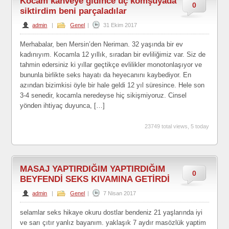
Kocam kahveye gidince üç komşuyada
0
siktirdim beni parçaladılar
admin
|
Genel
|
31 Ekim 2017
Merhabalar, ben Mersin’den Neriman. 32 yaşında bir ev
kadınıyım. Kocamla 12 yıllık, sıradan bir evliliğimiz var. Siz de
tahmin edersiniz ki yıllar geçtikçe evlilikler monotonlaşıyor ve
bununla birlikte seks hayatı da heyecanını kaybediyor. En
azından bizimkisi öyle bir hale geldi 12 yıl süresince. Hele son
3-4 senedir, kocamla neredeyse hiç sikişmiyoruz. Cinsel
yönden ihtiyaç duyunca, […]
23749 total views, 5 today
MASAJ YAPTIRDIĞIM YAPTIRDIĞIM
0
BEYFENDİ SEKS KIVAMINA GETİRDİ
admin
|
Genel
|
7 Nisan 2017
selamlar seks hikaye okuru dostlar bendeniz 21 yaşlarında iyi
ve sarı çıtır yanlız bayanım. yaklaşık 7 aydır masözlük yaptim