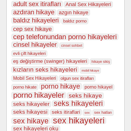
adult sex itirafları
Anal Sex Hikayeleri
azdıran hikaye
azgın hikaye
baldız hikayeleri
baldız porno
cep sex hikaye
cep telefonundan porno hikayeleri
cinsel hikayeler
cinsel sohbet
evli çift hikayeleri
eş değiştirme (swinger) hikayeleri
hikaye sikiş
kızların seks hikayeleri
mobil hikaye
Mobil Sex Hikayeleri
olgun sex itirafları
porno hikaye
porno hikate
porno hikayel
porno hikayeler
seks hikaye
seks hikayeleri
seks hikayeler
seks hikayesi
seks itiraflari
sex hatları
sex
sex hikayeleri
sex hikaye
sex hikayeleri oku