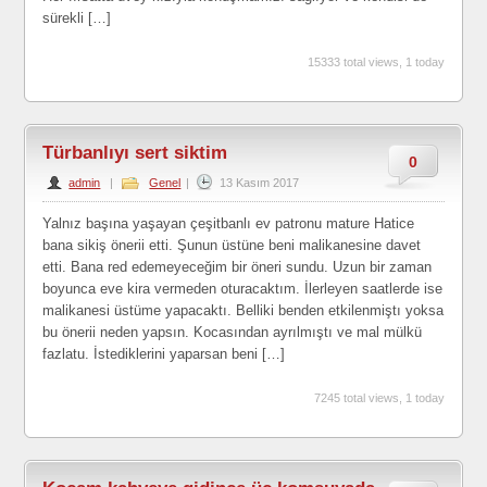
sürekli […]
15333 total views, 1 today
Türbanlıyı sert siktim
0
admin
|
Genel
|
13 Kasım 2017
Yalnız başına yaşayan çeşitbanlı ev patronu mature Hatice
bana sikiş önerii etti. Şunun üstüne beni malikanesine davet
etti. Bana red edemeyeceğim bir öneri sundu. Uzun bir zaman
boyunca eve kira vermeden oturacaktım. İlerleyen saatlerde ise
malikanesi üstüme yapacaktı. Belliki benden etkilenmiştı yoksa
bu önerii neden yapsın. Kocasından ayrılmıştı ve mal mülkü
fazlatu. İstediklerini yaparsan beni […]
7245 total views, 1 today