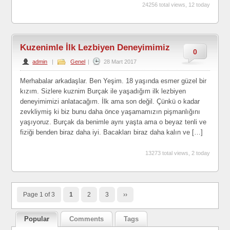
24256 total views, 12 today
Kuzenimle İlk Lezbiyen Deneyimimiz
0
admin
|
Genel
|
28 Mart 2017
Merhabalar arkadaşlar. Ben Yeşim. 18 yaşında esmer güzel bir
kızım. Sizlere kuznim Burçak ile yaşadığım ilk lezbiyen
deneyimimizi anlatacağım. İlk ama son değil. Çünkü o kadar
zevkliymiş ki biz bunu daha önce yaşamamızın pişmanlığını
yaşıyoruz. Burçak da benimle aynı yaşta ama o beyaz tenli ve
fiziği benden biraz daha iyi. Bacakları biraz daha kalın ve […]
13273 total views, 2 today
Page 1 of 3
1
2
3
››
Popular
Comments
Tags