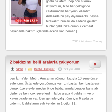
gözlü bir afetti. hep onu sikmek
istiyordum, bize her geldiginde
çaktırmadan her yerini ellerdim.
Anlasada bir şey diyemezdki. neyse
bırakalım bunları da sadede gelelim.
bunlar geldi bize cümbür cemeat.
heyecanla baktım içlerinde ecede var. hemen […]
7383 total views, 2 today
2 baldızımı belli aralarla çakıyorum
0
admin
|
Birebir Hİkayeler
|
22 Eylül 2018
ben İzmir’den Metin. Amcamın oğlunun kızıyla 10 sene önce
evlendim. Üçtanede çocuğumuz var. En baştan beri başta eşim
olmak üzere evlenmeden önce baldızlarımla beraber bana abi
derler ve beni çok severlerdi. Ha bu arada 4 baldızım ve bi
kayın biraderim var. Ben gemide çalıştığım için 6 ayda bir
giderim. Baldızlarım evli Feride’nin 1 oğlu, 1 […]