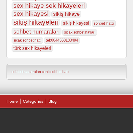
sex hikaye sek hikayeleri
sex hikayesi
sikiş hikaye
sikiş hikayeleri
sikiş hikayesi
sohbet hattı
sohbet numaraları
sıcak sohbet hatları
tel:0044560183494
sıcak sohbet hattı
türk sex hikayeleri
sohbet numaraları
canlı sohbet hattı
Home
Categories
Blog