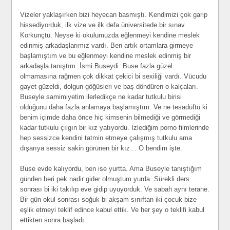
Vizeler yaklaşırken bizi heyecan basmıştı. Kendimizi çok garip
hissediyorduk, ilk vize ve ilk defa üniversitede bir sınav.
Korkunçtu. Neyse ki okulumuzda eğlenmeyi kendine meslek
edinmiş arkadaşlarımız vardı. Ben artık ortamlara girmeye
başlamıştım ve bu eğlenmeyi kendine meslek edinmiş bir
arkadaşla tanıştım. İsmi Buseydi. Buse fazla güzel
olmamasına rağmen çok dikkat çekici bi sexiliği vardı. Vücudu
gayet güzeldi, dolgun göğüsleri ve baş döndüren o kalçaları.
Buseyle samimiyetim ilerledikçe ne kadar tutkulu birisi
olduğunu daha fazla anlamaya başlamıştım. Ve ne tesadüftü ki
benim içimde daha önce hiç kimsenin bilmediği ve görmediği
kadar tutkulu çılgın bir kız yatıyordu. İzlediğim porno filmlerinde
hep sessizce kendini tatmin etmeye çalışmış tutkulu ama
dışarıya sessiz sakin görünen bir kız… O bendim işte.
Buse evde kalıyordu, ben ise yurtta. Ama Buseyle tanıştığım
günden beri pek nadir gider olmuştum yurda. Sürekli ders
sonrası bi iki takılıp eve gidip uyuyorduk. Ve sabah aynı terane.
Bir gün okul sonrası soğuk bi akşam sınıftan iki çocuk bize
eşlik etmeyi teklif edince kabul ettik. Ve her şey o teklifi kabul
ettikten sonra başladı.