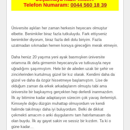
Telefon Numaram:
0044 560 18 39
Üniversite aşkları her zaman herkesin heyecanı olmuştur
elbette. Benimkiler biraz fazla tutkuluydu. Fark ettiyseniz
benimkiler diyorum, biraz fazla deli dolu biriyim. Fazla
uzatmadan sıkmadan hemen konuya gireceğim merak etmeyin.
Daha henüz 20 yaşıma yeni ayak basmışken üniversite
ortamına ilk defa girmemin heyecanıyla ve tutkusuyla neye
uğradığımı şaşırmıştım. Hele bir de aileden uzak bir şehir ve
zincirlerinden kurtulmuş güzel bir kız olarak. Kendimi daha da
güzel ve daha da özgür hissetmeye başlamıştım. Lise de
olduğum zaman da erkek arkadaşlarım olmuştu tabi ama
üniversite bir başkaymış gerçekten hep derlerdi inanmazdım.
İlk ay bitimine kadar adaptasyon sürecim çok yavaş ilerlemişti.
Kimseyle doğru düzgün muhattap olmuyordum ve kendi
halimde takılmayı daha iyi buluyordum. Belki de dikkat
çekmekti amacım o anki duygularımı tam hatırlamasam da
olan buydu. İlk ay gayet sakin ve sessiz bir kızdım. Ta ki o
güne kadar…