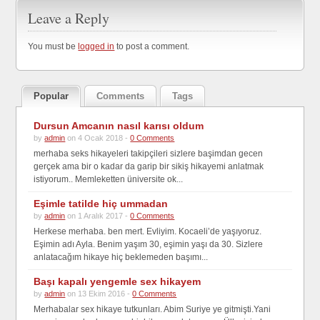
Leave a Reply
You must be
logged in
to post a comment.
Popular
Comments
Tags
Dursun Amcanın nasıl karısı oldum
by
admin
on 4 Ocak 2018 -
0 Comments
merhaba seks hikayeleri takipçileri sizlere başimdan gecen
gerçek ama bir o kadar da garip bir sikiş hikayemi anlatmak
istiyorum.. Memleketten üniversite ok...
Eşimle tatilde hiç ummadan
by
admin
on 1 Aralık 2017 -
0 Comments
Herkese merhaba. ben mert. Evliyim. Kocaeli’de yaşıyoruz.
Eşimin adı Ayla. Benim yaşım 30, eşimin yaşı da 30. Sizlere
anlatacağım hikaye hiç beklemeden başımı...
Başı kapalı yengemle sex hikayem
by
admin
on 13 Ekim 2016 -
0 Comments
Merhabalar sex hikaye tutkunları. Abim Suriye ye gitmişti.Yani