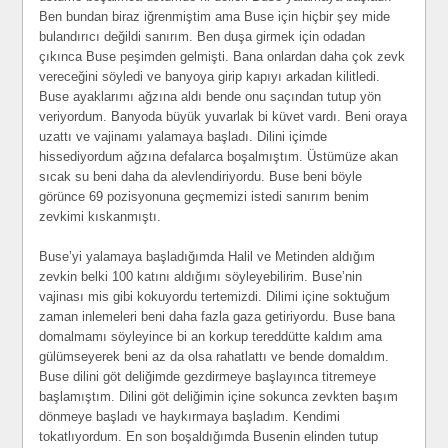
Ben bundan biraz iğrenmiştim ama Buse için hiçbir şey mide
bulandırıcı değildi sanırım. Ben duşa girmek için odadan
çıkınca Buse peşimden gelmişti. Bana onlardan daha çok zevk
vereceğini söyledi ve banyoya girip kapıyı arkadan kilitledi.
Buse ayaklarımı ağzına aldı bende onu saçından tutup yön
veriyordum. Banyoda büyük yuvarlak bi küvet vardı. Beni oraya
uzattı ve vajinamı yalamaya başladı. Dilini içimde
hissediyordum ağzına defalarca boşalmıştım. Üstümüze akan
sıcak su beni daha da alevlendiriyordu. Buse beni böyle
görünce 69 pozisyonuna geçmemizi istedi sanırım benim
zevkimi kıskanmıştı.
Buse’yi yalamaya başladığımda Halil ve Metinden aldığım
zevkin belki 100 katını aldığımı söyleyebilirim. Buse’nin
vajinası mis gibi kokuyordu tertemizdi. Dilimi içine soktuğum
zaman inlemeleri beni daha fazla gaza getiriyordu. Buse bana
domalmamı söyleyince bi an korkup tereddütte kaldım ama
gülümseyerek beni az da olsa rahatlattı ve bende domaldım.
Buse dilini göt deliğimde gezdirmeye başlayınca titremeye
başlamıştım. Dilini göt deliğimin içine sokunca zevkten başım
dönmeye başladı ve haykırmaya başladım. Kendimi
tokatlıyordum. En son boşaldığımda Busenin elinden tutup