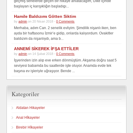
geçmiş senelerde geçen bir hikaye anlatacagım, Ülke içinde
başlayan iç karışıklığın başladıgı...
Hamile Baldızımı Götten Siktim
by
admin
on 20 Nisan 2018 -
0 Comments
Merhaba, adım Can. 2 senelik evliyim. Şimdilik nişanlı iken, ben
ayda bir haftasonu İzmir’e gidip, onlarda kalıyordum. Ovakitler
baldızım da nişanlıydı, ama b...
ANNEMİ SİKEREK İFŞA ETTİLER
by
admin
on 14 Şubat 2018 -
0 Comments
İşyerinden izin alıp eve erken dönmüştüm. Akşama doğru saat 5
seviyesi babamda bu saatlerde işte oluyor. Anamda evde tek
başına ev işleriyle uğraşıyor. Bende ...
Kategoriler
Aldatan Hikayeler
Anal Hİkayeler
Birebir Hİkayeler