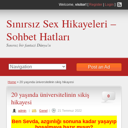
Welcome,
visitor!
[
Register
|
Login
]
Sınırsız Sex Hikayeleri –
Sohbet Hatları
Sınırsız bir fantazi Dünya'sı
Post an Ad
Home
»
20 yaşında üniversitelinin sikiş hikayesi
20 yaşında üniversitelinin sikiş
0
hikayesi
admin
|
Genel
|
21 Temmuz 2022
Ben Sevda, azgınlığı sonuna kadar yaşayıp
boşalmaya hazır mısın?