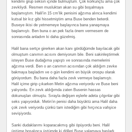
kendimi grup seksin içinde bulmuştum. Çok korkunçtu ama çok
zevkliydi. Resmen musluktan akan su gibi boşalmaya
başlamıştım. Halil’in 15 cm’lik penisini ağzıma alınca kendimi
kutsal bir kız gibi hissetmiştim ama Buse benden beterdi.
Buseye ikisi de yetmemeye başlayınca bana yanaşmaya
başlamıştı. Ben buna o an pek fazla önem vermesem de
sonrasında anladım ki daha güzelmiş.
Halil bana sertçe girerken akan kanı gördüğümde bayılacak gibi
olmuştum canımın acısını demiyorum bile. Beni sakinleştirmek
isteyen Buse dudağıma yapıştı ve sonrasında memelerini
ağzıma verdi. Ben o an canımın acısından çok aldığım zevke
bakmaya başladım ve o gün kendimi en büyük orospu olarak
görüyordum. Bu bana daha fazla zevk vermeye başlamıştı.
Halil içime girip çıkarken Metin ağzıma veriyordu ve Buse beni
yalıyordu. En zevk aldığımda zaten Busenin hassas
dokunuşları olmuştu. Sırayla değişen eşlerle adeta çılgınlar gibi
seks yapıyorduk. Metin’in penisi daha büyüktü ama Halil daha
çok zevk veriyordu çünkü tam istediğim gibi hırçınca vahşice
sevişiyordu.
Sanki dudaklarımı koparacakmış gibi öpüyordu beni. Halil
üstüme boşalınca üstümde ki dölleri Buse yalamaya başladı.