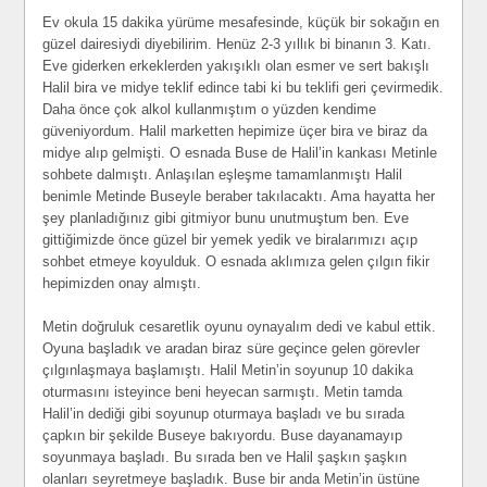
Ev okula 15 dakika yürüme mesafesinde, küçük bir sokağın en
güzel dairesiydi diyebilirim. Henüz 2-3 yıllık bi binanın 3. Katı.
Eve giderken erkeklerden yakışıklı olan esmer ve sert bakışlı
Halil bira ve midye teklif edince tabi ki bu teklifi geri çevirmedik.
Daha önce çok alkol kullanmıştım o yüzden kendime
güveniyordum. Halil marketten hepimize üçer bira ve biraz da
midye alıp gelmişti. O esnada Buse de Halil’in kankası Metinle
sohbete dalmıştı. Anlaşılan eşleşme tamamlanmıştı Halil
benimle Metinde Buseyle beraber takılacaktı. Ama hayatta her
şey planladığınız gibi gitmiyor bunu unutmuştum ben. Eve
gittiğimizde önce güzel bir yemek yedik ve biralarımızı açıp
sohbet etmeye koyulduk. O esnada aklımıza gelen çılgın fikir
hepimizden onay almıştı.
Metin doğruluk cesaretlik oyunu oynayalım dedi ve kabul ettik.
Oyuna başladık ve aradan biraz süre geçince gelen görevler
çılgınlaşmaya başlamıştı. Halil Metin’in soyunup 10 dakika
oturmasını isteyince beni heyecan sarmıştı. Metin tamda
Halil’in dediği gibi soyunup oturmaya başladı ve bu sırada
çapkın bir şekilde Buseye bakıyordu. Buse dayanamayıp
soyunmaya başladı. Bu sırada ben ve Halil şaşkın şaşkın
olanları seyretmeye başladık. Buse bir anda Metin’in üstüne