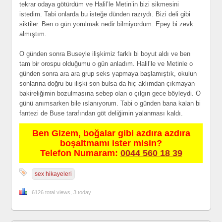
tekrar odaya götürdüm ve Halil’le Metin’in bizi sikmesini
istedim. Tabi onlarda bu isteğe dünden razıydı. Bizi deli gibi
siktiler. Ben o gün yorulmak nedir bilmiyordum. Epey bi zevk
almıştım.
O günden sonra Buseyle ilişkimiz farklı bi boyut aldı ve ben
tam bir orospu olduğumu o gün anladım. Halil’le ve Metinle o
günden sonra ara ara grup seks yapmaya başlamıştık, okulun
sonlarına doğru bu ilişki son bulsa da hiç aklımdan çıkmayan
bakireliğimin bozulmasına sebep olan o çılgın gece böyleydi. O
günü anımsarken bile ıslanıyorum. Tabi o günden bana kalan bi
fantezi de Buse tarafından göt deliğimin yalanması kaldı.
Ben Gizem, boğalar gibi azdıra azdıra
boşaltmamı ister misin?
Telefon Numaram:
0044 560 18 39
sex hikayeleri
6126 total views, 3 today