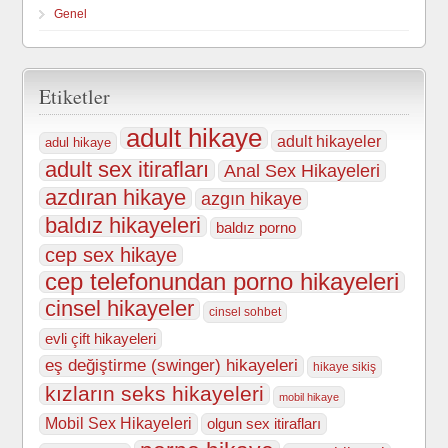
Genel
Etiketler
adult hikaye
adult hikayeler
adul hikaye
adult sex itirafları
Anal Sex Hikayeleri
azdıran hikaye
azgın hikaye
baldız hikayeleri
baldız porno
cep sex hikaye
cep telefonundan porno hikayeleri
cinsel hikayeler
cinsel sohbet
evli çift hikayeleri
eş değiştirme (swinger) hikayeleri
hikaye sikiş
kızların seks hikayeleri
mobil hikaye
Mobil Sex Hikayeleri
olgun sex itirafları