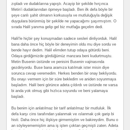
zıpladı ve dudaklarına yapıştı. Acayip bir şekilde hırçınca
Metin’i dudaklarından öpmeye başladı. Ben ilk defa böyle bir
şeye canlı şahit olmanın korkusuyla ve mutluluğuyla değişik
duygulara bürünmüş bir şekilde ne yapacağımı şaşırmıştım. O
sırada Halil yanıma gelip gel biz mutfağa geçelim dedi.
Halil’le hiçbir şey konuşmadan sadece sesleri dinliyorduk. Halil
bana daha önce hiç böyle bir deneyimin oldu mu diye sordu ve
bende hayır dedim. Halil elimden tutup odaya götürdü beni.
Odaya girdiğimizde gördüğümüz manzara beni kudurtmuştu.
Metin Busenin üstünde ve penisini Busenin vajinasında
gezdiriyordu. Buse bana aramıza katılmak ister misin diye
sorunca cevap veremedim. Herkes benden bir onay bekliyordu.
Bu onayı vermem için bir süre bekledim ve aniden soyunmaya
başladım. Halil beni görünce adeta çıldırdı ve üstünde ne varsa
bi anda yok olmuş gibi hızlıca soyundu ve beni yalamaya
başladı.
Bu benim için anlatılmaz bir tarif anlatılmaz bir mutluluk. İlk
defa karşı cins tarafından yalanmak ve ıslanmak çok garip bi
histi. Daha önce hiç ilişkiye girmemiştim ve bakireydim. Bunu o
an söyleyememiştim ama iş işten çoktan geçmişti zaten. Adeta