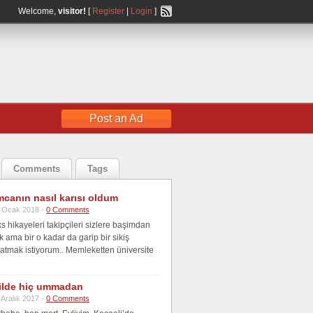
Welcome,
visitor!
[
Register
|
Login
]
Post an Ad
Comments
Tags
canın nasıl karısı oldum
 Ocak 2018 -
0 Comments
 hikayeleri takipçileri sizlere başimdan
 ama bir o kadar da garip bir sikiş
atmak istiyorum.. Memleketten üniversite
tilde hiç ummadan
 Aralık 2017 -
0 Comments