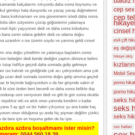
baldız 
zamanda kalçalarımı sıkıyordu.daha sonra boynumu ve
cep sex
kul gömleyi hala duruyordu ve yavaş yavaş düğmelermi
cep te
 bana korkmamam ve ona güvenmemi istedi.daha sonra
hikayel
ülotla idim.sütyenimi çözüp göğüslerimi yalamaya
cinsel ilişki yaşıyorum dedi ve daha sonra külodumu
cinsel 
a bana senin odana gidelim dedi.ve odama doğru
evli çift hi
ma uzandım o ise üzerini soydu ve yanıma geldi.cinsel
eş değişt
ımı ona doğru yönelttim ve yalamaya başladım.sonra
hikaye sikiş
isin bebeğim dedi.bende dediğini yaptım.dönünce belimi
kızları
mı tutup hafifçe geçirdi.daha sonrada gidip gelmeye
anı ise kalındı ve girdiğinde çok acı çekiyordum.ama çok
Mobil Sex
ağa uzan dedi sonrada üzerime doğru gelip amıma geçirdi
porno hika
az bi biçimde bağırıyordum.o da her girişinde sakin ol
i bi süre önden beni becerdi ve daha sonra birlikte duş
porno hik
ondurup seni seviyorum dedi ve gitti.bi gün sonra okulda
seks h
n teşekkür etti.ve artık onun yanında kendimi o kadar
seks h
ana 3 ay gçti ve biz halen çıkıyoruz şu ana kadar kaç
amıyorum.onun olduğuma şu anda hiç pişman değilim çünkü
seks hi
o da beni.işte en hoşuma giden de bu işte……..
sex hatları
azdıra azdıra boşaltmamı ister misin?
sex h
umaram:
0044 560 18 39