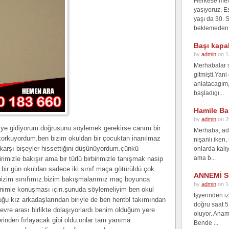
Herkese merh
yaşıyoruz. E
yaşı da 30. 
beklemeden 
Başı kapa
by
admin
on 1
Merhabalar s
gitmişti.Yan
anlatacagım, 
başladıgı...
Hamile Ba
by
admin
on 2
 ye gidiyorum.doğrusunu söylemek gerekirse canım bir
Merhaba, adı
a korkuyordum.ben bizim okuldan bir çocuktan inanılmaz
nişanlı iken,
arşı bişeyler hissettiğini düşünüyordum.çünkü
onlarda kalı
ama b...
irimizle bakışır ama bir türlü birbirimizle tanışmak nasip
bir gün okuldan sadece iki sınıf maça götürüldü.çok
ANNEMİ S
 bizim sınıfımız.bizim bakışmalarımız maç boyunca
by
admin
on 1
benimle konuşması için.şunuda söylemeliyim ben okul
İşyerinden i
u kız arkadaşlarından biriyle de ben hentbl takımından
doğru saat 5
vre arası birlikte dolaşıyorlardı.benim olduğum yere
oluyor. Anam
rinden fırlayacak gibi oldu.onlar tam yanıma
Bende ...