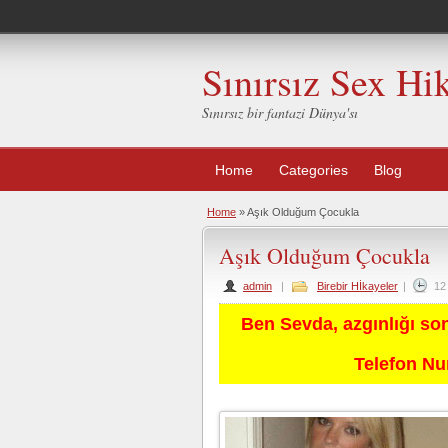
Sınırsız Sex Hi
Sınırsız bir fantazi Dünya'sı
Home
Categories
Blog
Home
»
Aşık Olduğum Çocukla
Aşık Olduğum Çocukla
admin
|
Birebir Hİkayeler
|
12
Ben Sevda, azgınlığı so
Telefon N