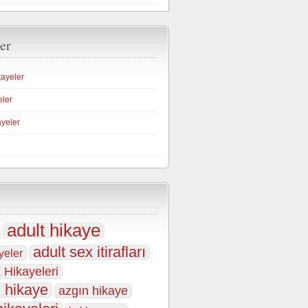
er
kayeler
eler
ayeler
adult hikaye
adult sex itirafları
yeler
 Hikayeleri
 hikaye
azgın hikaye