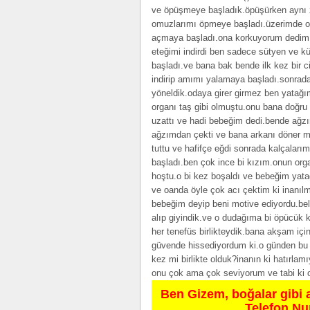
ve öpüşmeye başladık.öpüşürken aynı 
omuzlarımı öpmeye başladı.üzerimde o
açmaya başladı.ona korkuyorum dedim
eteğimi indirdi ben sadece sütyen ve k
başladı.ve bana bak bende ilk kez bir 
indirip amımı yalamaya başladı.sonrad
yöneldik.odaya girer girmez ben yatağı
organı taş gibi olmuştu.onu bana doğru
uzattı ve hadi bebeğim dedi.bende ağz
ağzımdan çekti ve bana arkanı döner m
tuttu ve hafifçe eğdi sonrada kalçaları
başladı.ben çok ince bi kızım.onun org
hoştu.o bi kez boşaldı ve bebeğim yat
ve oanda öyle çok acı çektim ki inanılm
bebeğim deyip beni motive ediyordu.bell
alıp giyindik.ve o dudağıma bi öpücük k
her tenefüs birlikteydik.bana akşam içi
güvende hissediyordum ki.o günden bu y
kez mi birlikte olduk?inanın ki hatırl
onu çok ama çok seviyorum ve tabi ki 
Ben Gizem, boğalar gibi 
Telefon N