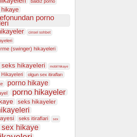
hikayeleri
baldız porno
 hikaye
lefonundan porno
eri
hikayeler
cinsel sohbet
kayeleri
irme (swinger) hikayeleri
n seks hikayeleri
mobil hikaye
 Hikayeleri
olgun sex itirafları
porno hikaye
te
porno hikayeler
ayel
ikaye
seks hikayeler
ikayeleri
kayesi
seks itiraflari
sex
sex hikaye
ikayeleri