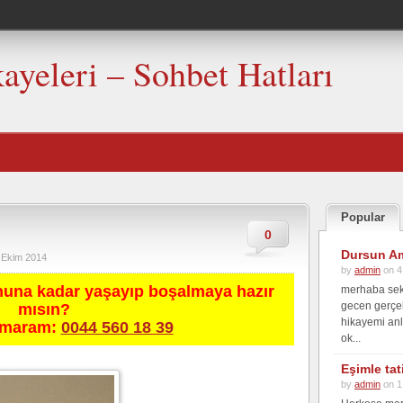
kayeleri – Sohbet Hatları
Popular
0
Dursun Am
 Ekim 2014
by
admin
on 4
nuna kadar yaşayıp boşalmaya hazır
merhaba seks
gecen gerçek
mısın?
hikayemi anl
umaram:
0044 560 18 39
ok...
Eşimle ta
by
admin
on 1