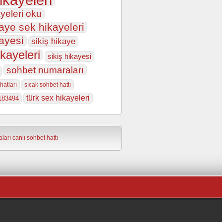
yeleri oku
aye sek hikayeleri
ayesi
sikiş hikaye
ikayeleri
sikiş hikayesi
sohbet numaraları
hatları
sıcak sohbet hattı
türk sex hikayeleri
183494
ları
canlı sohbet hattı