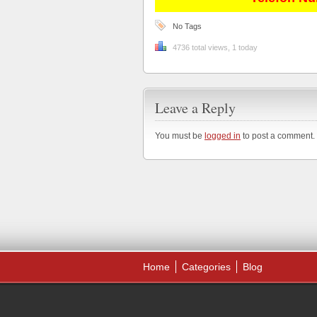
No Tags
4736 total views, 1 today
Leave a Reply
You must be
logged in
to post a comment.
Home
Categories
Blog