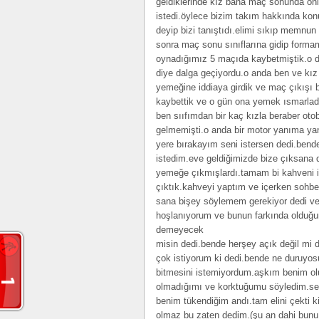
geldiklerinde kız bana maç sonunda onl
istedi.öylece bizim takım hakkında ko
deyip bizi tanıştıdı.elimi sıkıp memnu
sonra maç sonu sınıflarına gidip formam
oynadığımız 5 maçıda kaybetmiştik.o da
diye dalga geçiyordu.o anda ben ve kız
yemeğine iddiaya girdik ve maç çıkışı
kaybettik ve o gün ona yemek ısmarladı
ben sııfımdan bir kaç kızla beraber oto
gelmemişti.o anda bir motor yanıma ya
yere bırakayım seni istersen dedi.bend
istedim.eve geldiğimizde bize çıksana 
yemeğe çıkmışlardı.tamam bi kahveni i
çıktık.kahveyi yaptım ve içerken sohbe
sana bişey söylemem gerekiyor dedi ve 
hoşlanıyorum ve bunun farkında olduğ
demeyecek
misin dedi.bende herşey açık değil mi
çok istiyorum ki dedi.bende ne duruyos
bitmesini istemiyordum.aşkım benim olu
olmadığımı ve korktuğumu söyledim.sen 
benim tükendiğim andı.tam elini çekti k
olmaz bu zaten dedim.(şu an dahi bunu 