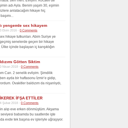
aba. ben mert. Evliyim. Kocaeli’de
şimin adı Ayla. Benim yaşım 30, eşimin
Sizlere anlatacağım hikaye hiç
başımı...
lı yengemle sex hikayem
3 Ekim 2016 -
0 Comments
ex hikaye tutkunları. Abim Suriye ye
i geçmiş senelerde geçen bir hikaye
Ülke içinde başlayan iç karışıklığın
ldızımı Götten Siktim
0 Nisan 2018 -
0 Comments
m Can. 2 senelik evliyim. Şimdilik
 ben ayda bir haftasonu İzmir’e gidip,
yordum. Ovakitler baldızım da nişanlıydı,
İKEREK İFŞA ETTİLER
4 Şubat 2018 -
0 Comments
zin alıp eve erken dönmüştüm. Akşama
 seviyesi babamda bu saatlerde işte
da evde tek başına ev işleriyle uğraşıyor.