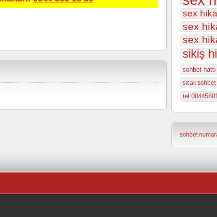
sex hika
sex hik
sex hik
sikiş h
sohbet hattı
sıcak sohbet 
tel:0044560
sohbet numara