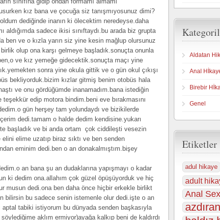
arın sınıfına gidip ondan formamı almamı
nusurken kız bana ve çocuğa siz tanışmıyosunuz dimi?
n oldum dediğinde inanın ki ölecektim neredeyse.daha
Kategoril
ı aldığımda sadece ikisi sınıftaydı.bu arada biz grupta
 ben ve o kızla yarın siz yine kesin mağlup olursunuz
 birlik olup ona karşı gelmeye başladık.sonuçta onunla
Aldatan Hi
 ben,o ve kız yemeğe gidecektik.sonuçta maçı yine
k.yemekten sonra yine okula gittik ve o gün okul çıkışı
Anal Hİkay
büs bekliyorduk.bizim kızlar gitmiş benim otobüs hala
Birebir Hİk
naştı ve onu gördüğümde inanamadım.bana istediğin
e teşekkür edip motora bindim.beni eve bırakmasını
Genel
dedim.o gün herşey tam yolundaydı ve bizikilerde
çerim dedi.tamam o halde dedim kendisine.yukarı
te başladık ve bi anda ortam çok ciddileşti vesezin
elini elime uzatıp biraz sıktı ve ben senden
Etiketler
undan eminim dedi.ben o an donakalmıştım.bişey
adul hikaye
 dedim.o an bana şu an dudaklarına yapışmayı o kadar
un ki dedim ona.allahım çok güzel öpüşüyorduk ve hiç
adult hika
r musun dedi.ona ben daha önce hiçbir erkekle birlikt
Anal Sex
bilirsin bu sadece senin istemenle olur dedi.işte o an
azdıran
i aptal tabiki istiyorum bu dünyada senden başkasıyla
söylediğime aklım ermiyor)ayağa kalkıp beni de kaldırdı