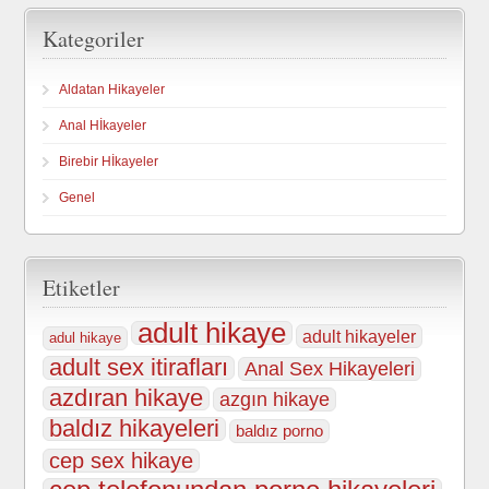
Kategoriler
Aldatan Hikayeler
Anal Hİkayeler
Birebir Hİkayeler
Genel
Etiketler
adult hikaye
adult hikayeler
adul hikaye
adult sex itirafları
Anal Sex Hikayeleri
azdıran hikaye
azgın hikaye
baldız hikayeleri
baldız porno
cep sex hikaye