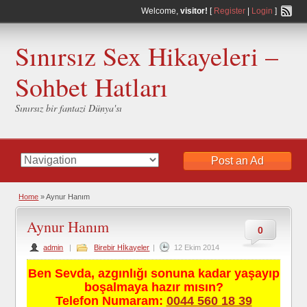
Welcome,
visitor!
[
Register
|
Login
]
Sınırsız Sex Hikayeleri –
Sohbet Hatları
Sınırsız bir fantazi Dünya'sı
Post an Ad
Home
»
Aynur Hanım
Aynur Hanım
0
admin
|
Birebir Hİkayeler
|
12 Ekim 2014
Ben Sevda, azgınlığı sonuna kadar yaşayıp
boşalmaya hazır mısın?
Telefon Numaram:
0044 560 18 39