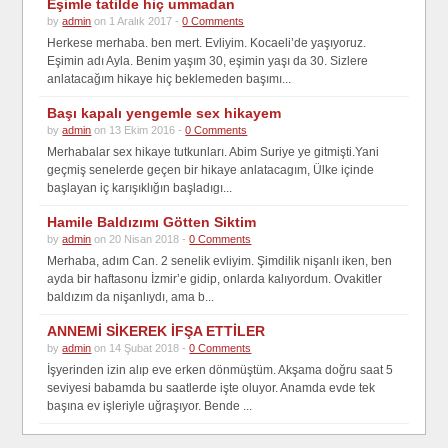
Eşimle tatilde hiç ummadan
by
admin
on 1 Aralık 2017 -
0 Comments
Herkese merhaba. ben mert. Evliyim. Kocaeli’de yaşıyoruz.
Eşimin adı Ayla. Benim yaşım 30, eşimin yaşı da 30. Sizlere
anlatacağım hikaye hiç beklemeden başımı...
Başı kapalı yengemle sex hikayem
by
admin
on 13 Ekim 2016 -
0 Comments
Merhabalar sex hikaye tutkunları. Abim Suriye ye gitmişti.Yani
geçmiş senelerde geçen bir hikaye anlatacagım, Ülke içinde
başlayan iç karışıklığın başladıgı...
Hamile Baldızımı Götten Siktim
by
admin
on 20 Nisan 2018 -
0 Comments
Merhaba, adım Can. 2 senelik evliyim. Şimdilik nişanlı iken, ben
ayda bir haftasonu İzmir’e gidip, onlarda kalıyordum. Ovakitler
baldızım da nişanlıydı, ama b...
ANNEMİ SİKEREK İFŞA ETTİLER
by
admin
on 14 Şubat 2018 -
0 Comments
İşyerinden izin alıp eve erken dönmüştüm. Akşama doğru saat 5
seviyesi babamda bu saatlerde işte oluyor. Anamda evde tek
başına ev işleriyle uğraşıyor. Bende ...