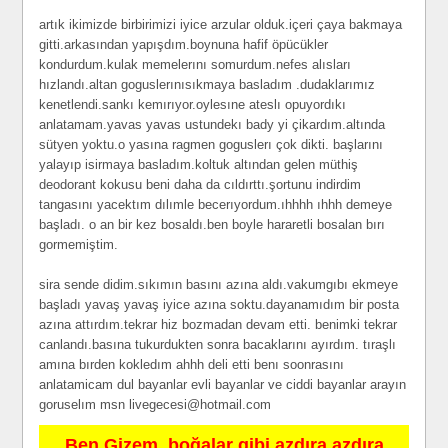
artık ikimizde birbirimizi iyice arzular olduk.içeri çaya bakmaya
gitti.arkasından yapışdım.boynuna hafif öpücükler
kondurdum.kulak memelerını somurdum.nefes alısları
hızlandı.altan goguslerınısıkmaya basladım .dudaklarımız
kenetlendi.sankı kemırıyor.oylesıne ateslı opuyordıkı
anlatamam.yavas yavas ustundekı bady yi çikardım.altında
sütyen yoktu.o yasına ragmen goguslerı çok dikti. başlarını
yalayıp isirmaya basladım.koltuk altından gelen müthiş
deodorant kokusu beni daha da cıldırttı.şortunu indirdim
tangasını yacektım dılımle becerıyordum.ıhhhh ıhhh demeye
başladı. o an bir kez bosaldı.ben boyle hararetli bosalan bırı
gormemiştim.
sira sende didim.sıkımın basını azına aldı.vakumgıbı ekmeye
başladı yavaş yavaş iyice azına soktu.dayanamıdım bir posta
azına attırdım.tekrar hiz bozmadan devam etti. benimki tekrar
canlandı.basına tukurdukten sonra bacaklarını ayırdım. tıraşlı
amına bırden kokledım ahhh deli etti benı soonrasını
anlatamicam dul bayanlar evli bayanlar ve ciddi bayanlar arayın
goruselım msn
livegecesi@hotmail.com
Ben Gizem, boğalar gibi azdıra azdıra