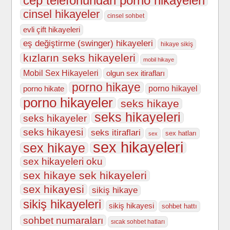
cep telefonundan porno hikayeleri
cinsel hikayeler
cinsel sohbet
evli çift hikayeleri
eş değiştirme (swinger) hikayeleri
hikaye sikiş
kızların seks hikayeleri
mobil hikaye
Mobil Sex Hikayeleri
olgun sex itirafları
porno hikaye
porno hikate
porno hikayel
porno hikayeler
seks hikaye
seks hikayeleri
seks hikayeler
seks hikayesi
seks itiraflari
sex hatları
sex
sex hikayeleri
sex hikaye
sex hikayeleri oku
sex hikaye sek hikayeleri
sex hikayesi
sikiş hikaye
sikiş hikayeleri
sikiş hikayesi
sohbet hattı
sohbet numaraları
sıcak sohbet hatları