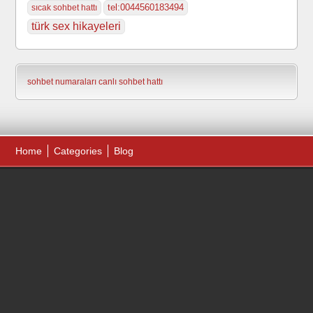
tel:0044560183494
sıcak sohbet hattı
türk sex hikayeleri
sohbet numaraları
canlı sohbet hattı
Home
Categories
Blog