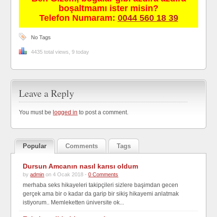
boşaltmamı ister misin?
Telefon Numaram:
0044 560 18 39
No Tags
4435 total views, 9 today
Leave a Reply
You must be
logged in
to post a comment.
Popular
Comments
Tags
Dursun Amcanın nasıl karısı oldum
by
admin
on 4 Ocak 2018 -
0 Comments
merhaba seks hikayeleri takipçileri sizlere başimdan gecen
gerçek ama bir o kadar da garip bir sikiş hikayemi anlatmak
istiyorum.. Memleketten üniversite ok...