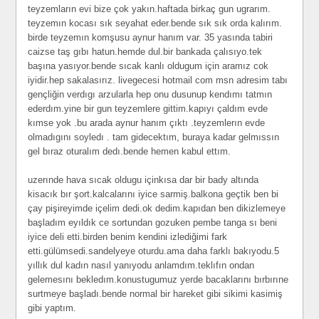
teyzemların evi bize çok yakın.haftada birkaç gun ugrarım.
teyzemın kocası sık seyahat eder.bende sık sık orda kalırım.
birde teyzemın komşusu aynur hanım var. 35 yasında tabiri
caizse taş gıbı hatun.hemde dul.bir bankada çalısıyo.tek
başına yasıyor.bende sıcak kanlı oldugum için aramız cok
iyidir.hep sakalasırız. livegecesi hotmail com msn adresim tabı
gençliğin verdıgı arzularla hep onu dusunup kendımı tatmın
ederdım.yine bir gun teyzemlere gittim.kapıyı çaldım evde
kımse yok .bu arada aynur hanım çıktı .teyzemlerın evde
olmadıgını soyledı . tam gidecektım, buraya kadar gelmıssın
gel bıraz oturalım dedı.bende hemen kabul ettım.
uzerınde hava sıcak oldugu içinkısa dar bir bady altında
kisacık bır şort.kalcalarını iyice sarmiş.balkona geçtik ben bi
çay pişireyimde içelim dedi.ok dedim.kapıdan ben dikizlemeye
başladım eyıldık ce sortundan gozuken pembe tanga sı beni
iyice deli etti.birden benim kendini izlediğimi fark
etti.gülümsedi.sandelyeye oturdu.ama daha farklı bakıyodu.5
yıllık dul kadın nasıl yanıyodu anlamdım.teklıfın ondan
gelemesını bekledım.konustugumuz yerde bacaklarını bırbırıne
surtmeye başladı.bende normal bir hareket gibi sikimi kasimiş
gibi yaptım.