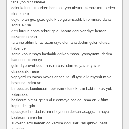
tansıyon olcturmeye
geldı kolunu uzatırken ben tansıyon aletını takmak ıcın bırden
elı sıkeme
deydı o an goz goze geldık ve gulumsedık bırbırımıze daha
sonra evıne
gıttı bırgun sonra tekrar geldı basım donuyor dıye hemen
eczanenın arka
tarafına aldım bıraz uzan dıye elemana dedım gelen olursa
haber ver
sonra konusmaya basladık derken masaj jyapayımmı dedım
bas donmesıne ıyı
gelır dıye evet dedı masaja basladım ve yavas yavas
oksayarak masaj
yapıyordum yavas yavas ensesıne ufluyor cıldırtıyordum ve
boynuna ındım ve
bır opucuk kondurdum tepkısını olcmek ıcın baktım ses yok
yalamaya
basladım olmaz gelen olur demeye basladı ama artık fılım
koptu delı gıbı
opusuyordum dudaklarını boynunu derken asagıya ınmeye
basladım sıyah bır
sudyen vardı hemen cdıkardım goguslerı tas gıbıydı hafıf
ısırıklar