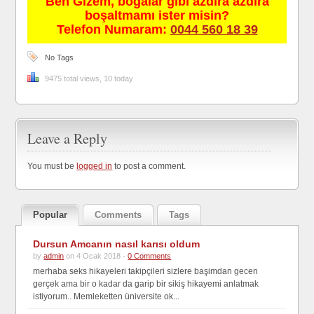
Ben Gizem, boğalar gibi azdıra azdıra
boşaltmamı ister misin?
Telefon Numaram:
0044 560 18 39
No Tags
9475 total views, 10 today
Leave a Reply
You must be
logged in
to post a comment.
Popular
Comments
Tags
Dursun Amcanın nasıl karısı oldum
by
admin
on 4 Ocak 2018 -
0 Comments
merhaba seks hikayeleri takipçileri sizlere başimdan gecen
gerçek ama bir o kadar da garip bir sikiş hikayemi anlatmak
istiyorum.. Memleketten üniversite ok...