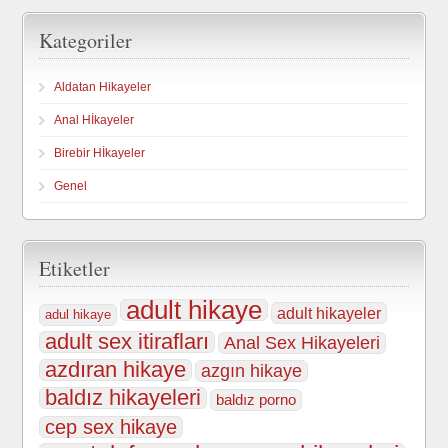
Kategoriler
Aldatan Hikayeler
Anal Hİkayeler
Birebir Hİkayeler
Genel
Etiketler
adult hikaye
adult hikayeler
adul hikaye
adult sex itirafları
Anal Sex Hikayeleri
azdıran hikaye
azgın hikaye
baldız hikayeleri
baldız porno
cep sex hikaye