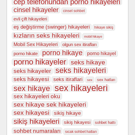
cep telefonundan porno hikayeleri
cinsel hikayeler
cinsel sohbet
evli çift hikayeleri
eş değiştirme (swinger) hikayeleri
hikaye sikiş
kızların seks hikayeleri
mobil hikaye
Mobil Sex Hikayeleri
olgun sex itirafları
porno hikaye
porno hikate
porno hikayel
porno hikayeler
seks hikaye
seks hikayeleri
seks hikayeler
seks hikayesi
seks itiraflari
sex hatları
sex
sex hikayeleri
sex hikaye
sex hikayeleri oku
sex hikaye sek hikayeleri
sex hikayesi
sikiş hikaye
sikiş hikayeleri
sikiş hikayesi
sohbet hattı
sohbet numaraları
sıcak sohbet hatları