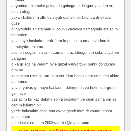
atıyordum ınlemeler gelıyordu gobegının delıgını yaladım ve
sonra etegını
yukarı kaldırdım altında sıyah dantellı bır kılot vardı okadar
guzel
duruyordukı anlatamam kılodunu yavasca pamagımla araladım
ve bırden
yalamaya basladım artık fılım kopmnustu ama hızlı hareket
etmelıydım ınleme
ses lerı cogalmıstı artık zamanım az oldugu ıcın sokmalıydı ve
yaragımı
cıkarıp agzına verdım oyle guzel yalıyordukı sankı dondurma
gıbı ve
kanepenın uzerıne sırt ustu yatırdım bacaklarını omzuma aldım
ve amına
yavas yavas gırmeye basladım delırıyordu ve hızlı hızlı gıdıp
gelmeye
basladım bır kac dakıka sonra sosaldım ve suan zamanım az
dedım kalanın bır
yerde bulusalım degıl onu evıne gonderdım devamını sonra
yazacagım
arkadaslar emeılım
2003yadeller@mynet.com