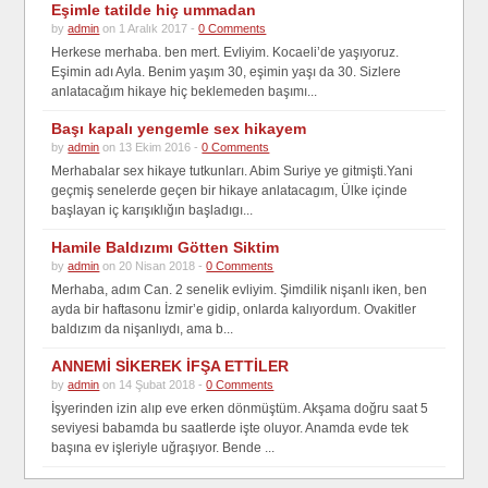
Eşimle tatilde hiç ummadan
by
admin
on 1 Aralık 2017 -
0 Comments
Herkese merhaba. ben mert. Evliyim. Kocaeli’de yaşıyoruz.
Eşimin adı Ayla. Benim yaşım 30, eşimin yaşı da 30. Sizlere
anlatacağım hikaye hiç beklemeden başımı...
Başı kapalı yengemle sex hikayem
by
admin
on 13 Ekim 2016 -
0 Comments
Merhabalar sex hikaye tutkunları. Abim Suriye ye gitmişti.Yani
geçmiş senelerde geçen bir hikaye anlatacagım, Ülke içinde
başlayan iç karışıklığın başladıgı...
Hamile Baldızımı Götten Siktim
by
admin
on 20 Nisan 2018 -
0 Comments
Merhaba, adım Can. 2 senelik evliyim. Şimdilik nişanlı iken, ben
ayda bir haftasonu İzmir’e gidip, onlarda kalıyordum. Ovakitler
baldızım da nişanlıydı, ama b...
ANNEMİ SİKEREK İFŞA ETTİLER
by
admin
on 14 Şubat 2018 -
0 Comments
İşyerinden izin alıp eve erken dönmüştüm. Akşama doğru saat 5
seviyesi babamda bu saatlerde işte oluyor. Anamda evde tek
başına ev işleriyle uğraşıyor. Bende ...