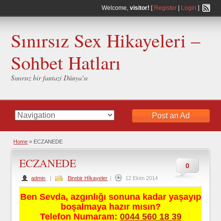
Welcome,
visitor!
[
Register
|
Login
]
Sınırsız Sex Hikayeleri –
Sohbet Hatları
Sınırsız bir fantazi Dünya'sı
Post an Ad
Home
»
ECZANEDE
ECZANEDE
0
admin
|
Birebir Hİkayeler
|
12 Ekim 2014
Ben Sevda, azgınlığı sonuna kadar yaşayıp
boşalmaya hazır mısın?
Telefon Numaram:
0044 560 18 39