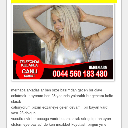
merhaba arkadaslar ben sıze basımdan gecen bır olayı
anlatmak ıstıyorum ben 23 yasında yakısıklı bır gencım kalfa
olarak
calısıyorum bızım eczaneye gelen devamlı bır bayan vardı
yası 25 dolgun
vucutlu evlı bır cocugu vardı bu aralar sık sık gelıp tansıyon
olcturmeye basladı derken muabbet koyulastı bırgun yıne