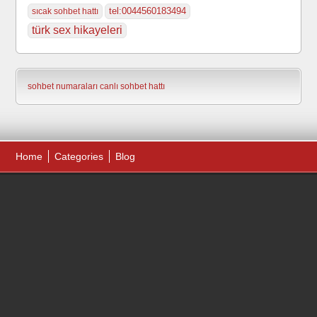
tel:0044560183494
sıcak sohbet hattı
türk sex hikayeleri
sohbet numaraları
canlı sohbet hattı
Home
Categories
Blog