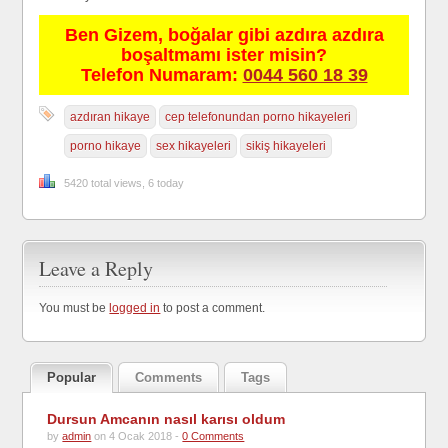
Ben Gizem, boğalar gibi azdıra azdıra
boşaltmamı ister misin?
Telefon Numaram:
0044 560 18 39
azdıran hikaye
cep telefonundan porno hikayeleri
porno hikaye
sex hikayeleri
sikiş hikayeleri
5420 total views, 6 today
Leave a Reply
You must be
logged in
to post a comment.
Popular
Comments
Tags
Dursun Amcanın nasıl karısı oldum
by
admin
on 4 Ocak 2018 -
0 Comments