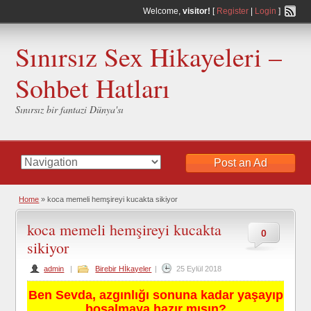
Welcome,
visitor!
[
Register
|
Login
]
Sınırsız Sex Hikayeleri –
Sohbet Hatları
Sınırsız bir fantazi Dünya'sı
Post an Ad
Home
»
koca memeli hemşireyi kucakta sikiyor
koca memeli hemşireyi kucakta
0
sikiyor
admin
|
Birebir Hİkayeler
|
25 Eylül 2018
Ben Sevda, azgınlığı sonuna kadar yaşayıp
boşalmaya hazır mısın?