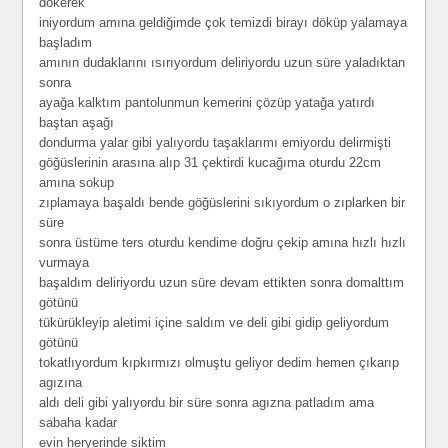
dökerek
iniyordum amına geldiğimde çok temizdi birayı döküp yalamaya
başladım
amının dudaklarını ısırıyordum deliriyordu uzun süre yaladıktan
sonra
ayağa kalktım pantolunmun kemerini çözüp yatağa yatırdı
baştan aşağı
dondurma yalar gibi yalıyordu taşaklarımı emiyordu delirmişti
göğüslerinin arasına alıp 31 çektirdi kucağıma oturdu 22cm
amına sokup
zıplamaya başaldı bende göğüslerini sıkıyordum o zıplarken bir
süre
sonra üstüme ters oturdu kendime doğru çekip amına hızlı hızlı
vurmaya
başaldım deliriyordu uzun süre devam ettikten sonra domalttım
götünü
tükürükleyip aletimi içine saldım ve deli gibi gidip geliyordum
götünü
tokatlıyordum kıpkırmızı olmuştu geliyor dedim hemen çıkarıp
agızına
aldı deli gibi yalıyordu bir süre sonra agızna patladım ama
sabaha kadar
evin heryerinde siktim