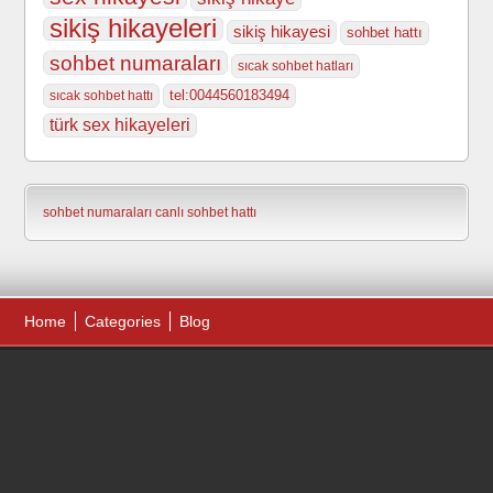
sikiş hikayeleri
sikiş hikayesi
sohbet hattı
sohbet numaraları
sıcak sohbet hatları
tel:0044560183494
sıcak sohbet hattı
türk sex hikayeleri
sohbet numaraları
canlı sohbet hattı
Home
Categories
Blog