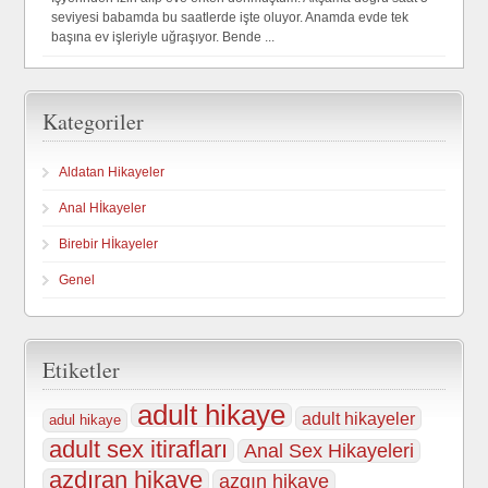
seviyesi babamda bu saatlerde işte oluyor. Anamda evde tek
başına ev işleriyle uğraşıyor. Bende ...
Kategoriler
Aldatan Hikayeler
Anal Hİkayeler
Birebir Hİkayeler
Genel
Etiketler
adult hikaye
adult hikayeler
adul hikaye
adult sex itirafları
Anal Sex Hikayeleri
azdıran hikaye
azgın hikaye