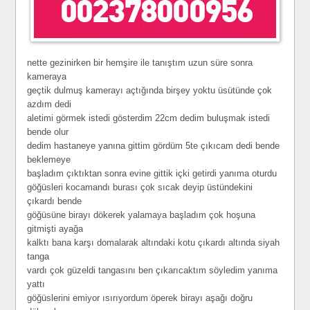
nette gezinirken bir hemşire ile tanıştım uzun süre sonra
kameraya
geçtik dulmuş kamerayı açtığında birşey yoktu üsütünde çok
azdım dedi
aletimi görmek istedi gösterdim 22cm dedim buluşmak istedi
bende olur
dedim hastaneye yanına gittim gördüm 5te çıkıcam dedi bende
beklemeye
başladım çıktıktan sonra evine gittik içki getirdi yanıma oturdu
göğüsleri kocamandı burası çok sıcak deyip üstündekini
çıkardı bende
göğüsüne birayı dökerek yalamaya başladım çok hoşuna
gitmişti ayağa
kalktı bana karşı domalarak altındaki kotu çıkardı altında siyah
tanga
vardı çok güzeldi tangasını ben çıkarıcaktım söyledim yanıma
yattı
göğüslerini emiyor ısırıyordum öperek birayı aşağı doğru