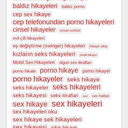
baldız hikayeleri
baldız porno
cep sex hikaye
cep telefonundan porno hikayeleri
cinsel hikayeler
cinsel sohbet
evli çift hikayeleri
eş değiştirme (swinger) hikayeleri
hikaye sikiş
kızların seks hikayeleri
mobil hikaye
Mobil Sex Hikayeleri
olgun sex itirafları
porno hikaye
porno hikate
porno hikayel
porno hikayeler
seks hikaye
seks hikayeleri
seks hikayeler
seks hikayesi
seks itiraflari
sex hatları
sex
sex hikayeleri
sex hikaye
sex hikayeleri oku
sex hikaye sek hikayeleri
sex hikayesi
sikiş hikaye