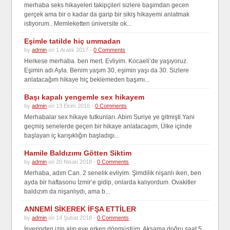
merhaba seks hikayeleri takipçileri sizlere başimdan gecen
gerçek ama bir o kadar da garip bir sikiş hikayemi anlatmak
istiyorum.. Memleketten üniversite ok...
Eşimle tatilde hiç ummadan
by
admin
on 1 Aralık 2017 -
0 Comments
Herkese merhaba. ben mert. Evliyim. Kocaeli’de yaşıyoruz.
Eşimin adı Ayla. Benim yaşım 30, eşimin yaşı da 30. Sizlere
anlatacağım hikaye hiç beklemeden başımı...
Başı kapalı yengemle sex hikayem
by
admin
on 13 Ekim 2016 -
0 Comments
Merhabalar sex hikaye tutkunları. Abim Suriye ye gitmişti.Yani
geçmiş senelerde geçen bir hikaye anlatacagım, Ülke içinde
başlayan iç karışıklığın başladıgı...
Hamile Baldızımı Götten Siktim
by
admin
on 20 Nisan 2018 -
0 Comments
Merhaba, adım Can. 2 senelik evliyim. Şimdilik nişanlı iken, ben
ayda bir haftasonu İzmir’e gidip, onlarda kalıyordum. Ovakitler
baldızım da nişanlıydı, ama b...
ANNEMİ SİKEREK İFŞA ETTİLER
by
admin
on 14 Şubat 2018 -
0 Comments
İşyerinden izin alıp eve erken dönmüştüm. Akşama doğru saat 5