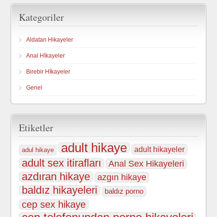
Kategoriler
Aldatan Hikayeler
Anal Hİkayeler
Birebir Hİkayeler
Genel
Etiketler
adult hikaye
adult hikayeler
adul hikaye
adult sex itirafları
Anal Sex Hikayeleri
azdıran hikaye
azgın hikaye
baldız hikayeleri
baldız porno
cep sex hikaye