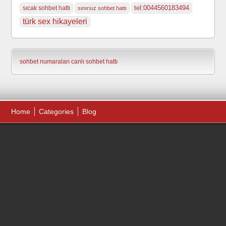
tel:0044560183494
sıcak sohbet hattı
sınırsız sohbet hattı
türk sex hikayeleri
sohbet numaraları
canlı sohbet hattı
Home
Categories
Blog