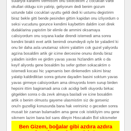
sulariydi kararimi vermistim onu sikecektim 2 cocuklari vardi
okullari oldugu icin yatirip, geliyorum dedi benim gozum
ustunde tabii cocuklari uyuttu geldi dedi ki ustumu degistirim
biraz bekle gitti bende pesinden gittim kapidan onu izliyordum o
seksi vucudunu gorunce kendimi kaybettim daldim iceri direk
dudaklarina yapistim bir elimle de ammini oksamaya
calisiyordum onu soyana kadar direndi istemedi ama sonra
kendini birakti evet artik benimdi onumdeydi oyle bir yaladiml ki
onu bir daha asla unutamaz sikimi yalattim cok guzel yaliyordu
agzina bosaldim artik gir icime dercesine onunu dondu biraz
yaladim isirdim ve girdim yavas yavas hizlandim artik o da
keyif aliyordu gene bosaldim bu sefer gotten sokacaktim o
istemedi kocasi hic yapmamis ben dinlemedim sikimi biraz
yalatip kaldirdiktan sonra gotune dayadim basini soktum yavas
yavas girmeye calisiyordum ama olmuyordu krem surup birden
hepsini ittim bagiramadi ama cok acidigi belli oluyordu birkac
gitgelden sonra o da zevk almaya basladi ve icine bosaldim
artik o benim olmustu gayeme ulasmistim siz de gorseniz
onu!n guzelligi konusunda bana hak verirsiniz o geceden sonra
musait bir zaman bulamadim ama gene cok istekliyim onu gene
sikmem lazim bana bol sans dileyin Hoscakalin Bol sikismeler
Ben Gizem, boğalar gibi azdıra azdıra