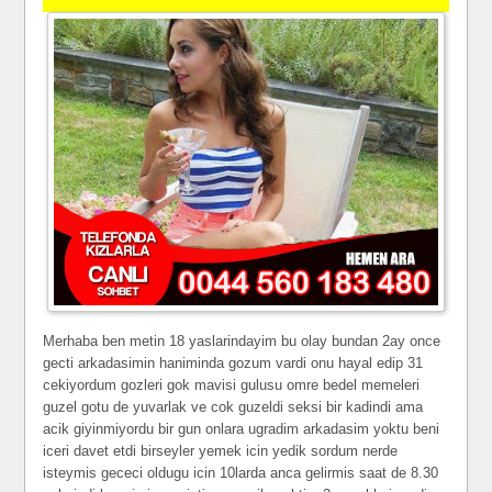
Merhaba ben metin 18 yaslarindayim bu olay bundan 2ay once
gecti arkadasimin haniminda gozum vardi onu hayal edip 31
cekiyordum gozleri gok mavisi gulusu omre bedel memeleri
guzel gotu de yuvarlak ve cok guzeldi seksi bir kadindi ama
acik giyinmiyordu bir gun onlara ugradim arkadasim yoktu beni
iceri davet etdi birseyler yemek icin yedik sordum nerde
isteymis gececi oldugu icin 10larda anca gelirmis saat de 8.30