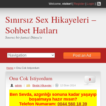
Welcome,
visitor!
[
Register
|
Login
]
Sınırsız Sex Hikayeleri –
Sohbet Hatları
Sınırsız bir fantazi Dünya'sı
Post an Ad
Home
»
Onu Cok Istiyordum
Onu Cok Istiyordum
0
admin
|
Birebir Hİkayeler
|
12 Ekim 2014
Ben Sevda, azgınlığı sonuna kadar yaşayıp
boşalmaya hazır mısın?
Telefon Numaram:
0044 560 18 39