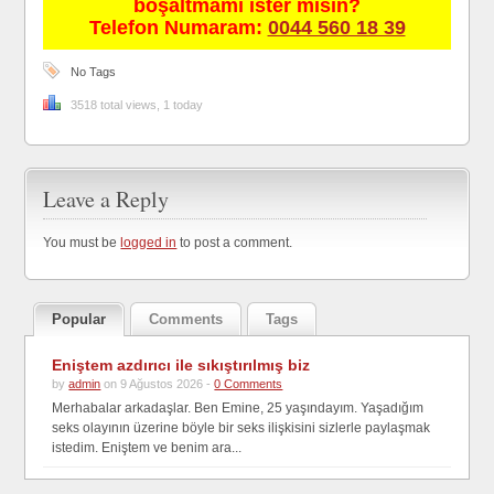
boşaltmamı ister misin?
Telefon Numaram:
0044 560 18 39
No Tags
3518 total views, 1 today
Leave a Reply
You must be
logged in
to post a comment.
Popular
Comments
Tags
Eniştem azdırıcı ile sıkıştırılmış biz
by
admin
on 9 Ağustos 2026 -
0 Comments
Merhabalar arkadaşlar. Ben Emine, 25 yaşındayım. Yaşadığım
seks olayının üzerine böyle bir seks ilişkisini sizlerle paylaşmak
istedim. Eniştem ve benim ara...