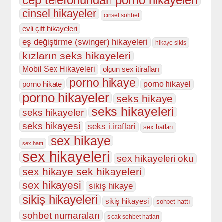
cep telefonundan porno hikayeleri
cinsel hikayeler
cinsel sohbet
evli çift hikayeleri
eş değiştirme (swinger) hikayeleri
hikaye sikiş
kızların seks hikayeleri
Mobil Sex Hikayeleri
olgun sex itirafları
porno hikaye
porno hikate
porno hikayel
porno hikayeler
seks hikaye
seks hikayeleri
seks hikayeler
seks hikayesi
seks itiraflari
sex hatları
sex hikaye
sex hattı
sex hikayeleri
sex hikayeleri oku
sex hikaye sek hikayeleri
sex hikayesi
sikiş hikaye
sikiş hikayeleri
sikiş hikayesi
sohbet hattı
sohbet numaraları
sıcak sohbet hatları