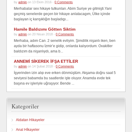
by
admin
on 13 Ekim 2016 -
0 Comments
Merhabalar sex hikaye tutkunları. Abim Suriye ye gitmişti.Yani
geçmiş senelerde geçen bir hikaye anlatacagım, Ülke içinde
başlayan iç karışıklığın başladıgı...
Hamile Baldızımı Götten Siktim
by
admin
on 20 Nisan 2018 -
0 Comments
Merhaba, adım Can. 2 senelik evliyim. Şimdilik nişanlı iken, ben
ayda bir haftasonu İzmir’e gidip, onlarda kalıyordum. Ovakitler
baldızım da nişanlıydı, ama b...
ANNEMİ SİKEREK İFŞA ETTİLER
by
admin
on 14 Şubat 2018 -
0 Comments
İşyerinden izin alıp eve erken dönmüştüm. Akşama doğru saat 5
seviyesi babamda bu saatlerde işte oluyor. Anamda evde tek
başına ev işleriyle uğraşıyor. Bende ...
Kategoriler
Aldatan Hikayeler
Anal Hİkayeler