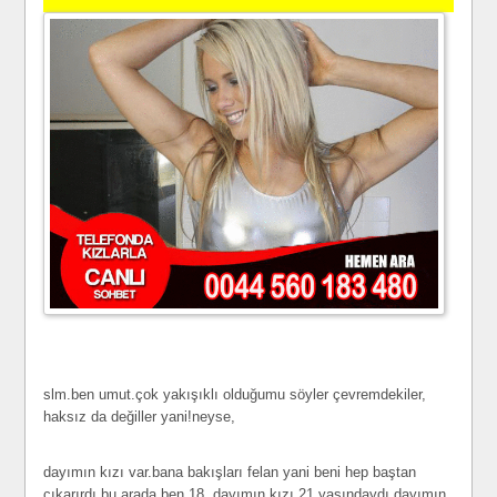
slm.ben umut.çok yakışıklı olduğumu söyler çevremdekiler,
haksız da değiller yani!neyse,
dayımın kızı var.bana bakışları felan yani beni hep baştan
çıkarırdı.bu arada ben 18, dayımın kızı 21 yaşındaydı.dayımın