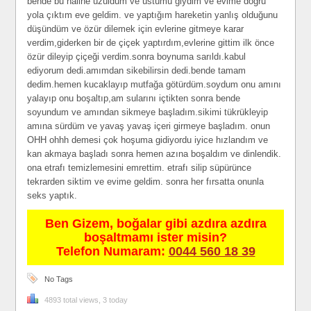
bende bu haline üzüldüm ve üstümü giydim ve evime doğru
yola çıktım eve geldim. ve yaptığım hareketin yanlış olduğunu
düşündüm ve özür dilemek için evlerine gitmeye karar
verdim,giderken bir de çiçek yaptırdım,evlerine gittim ilk önce
özür dileyip çiçeği verdim.sonra boynuma sarıldı.kabul
ediyorum dedi.amımdan sikebilirsin dedi.bende tamam
dedim.hemen kucaklayıp mutfağa götürdüm.soydum onu amını
yalayıp onu boşaltıp,am sularını içtikten sonra bende
soyundum ve amından sikmeye başladım.sikimi tükrükleyip
amına sürdüm ve yavaş yavaş içeri girmeye başladım. onun
OHH ohhh demesi çok hoşuma gidiyordu iyice hızlandım ve
kan akmaya başladı sonra hemen azına boşaldım ve dinlendik.
ona etrafı temizlemesini emrettim. etrafı silip süpürünce
tekrarden siktim ve evime geldim. sonra her fırsatta onunla
seks yaptık.
Ben Gizem, boğalar gibi azdıra azdıra
boşaltmamı ister misin?
Telefon Numaram:
0044 560 18 39
No Tags
4893 total views, 3 today