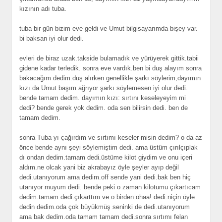
kızının adı tuba.
tuba bir gün bizim eve geldi ve Umut bilgisayarımda bişey var.
bi baksan iyi olur dedi.
evleri de biraz uzak.takside bulamadık ve yürüyerek gittik.tabii
gidene kadar terledik. sonra eve vardık.ben bi duş alayım sonra
bakacağım dedim.duş alırken genellikle şarkı söylerim,dayımın
kızı da Umut başım ağrıyor şarkı söylemesen iyi olur dedi.
bende tamam dedim. dayımın kızı: sırtını keseleyeyim mi
dedi? bende gerek yok dedim. oda sen bilirsin dedi. ben de
tamam dedim.
sonra Tuba yı çağırdım ve sırtımı keseler misin dedim? o da az
önce bende aynı şeyi söylemiştim dedi. ama üstüm çırılçıplak
dı ondan dedim.tamam dedi.üstüme kilot giydim ve onu içeri
aldım.ne olcak yani biz akrabayız öyle şeyler ayıp değil
dedi.utanıyorum ama dedim.off sende yani dedi.bak ben hiç
utanıyor muyum dedi. bende peki o zaman kilotumu çıkartıcam
dedim.tamam dedi.çıkarttım ve o birden ohaa! dedi.niçin öyle
dedin dedim.oda çok büyükmüş seninki de dedi.utanıyorum
ama bak dedim.oda tamam tamam dedi.sonra sırtımı felan