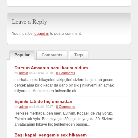
Leave a Reply
You must be
logged in
to post a comment.
Popular
Comments
Tags
Dursun Amcanın nasıl karısı oldum
by
admin
on 4 Ocak 2018 -
0 Comments
merhaba seks hikayeleri takipçileri sizlere başimdan gecen
gerçek ama bir o kadar da garip bir sikiş hikayemi anlatmak
istiyorum.. Memleketten üniversite ok...
Eşimle tatilde hiç ummadan
by
admin
on 1 Aralık 2017 -
0 Comments
Herkese merhaba. ben mert. Evliyim. Kocaeli’de yaşıyoruz.
Eşimin adı Ayla. Benim yaşım 30, eşimin yaşı da 30. Sizlere
anlatacağım hikaye hiç beklemeden başımı...
Başı kapalı yengemle sex hikayem