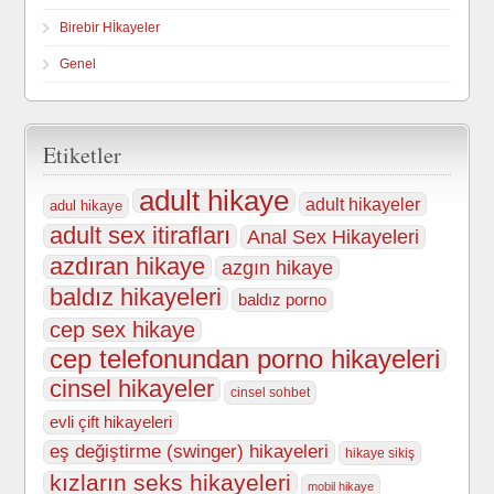
Birebir Hİkayeler
Genel
Etiketler
adult hikaye
adult hikayeler
adul hikaye
adult sex itirafları
Anal Sex Hikayeleri
azdıran hikaye
azgın hikaye
baldız hikayeleri
baldız porno
cep sex hikaye
cep telefonundan porno hikayeleri
cinsel hikayeler
cinsel sohbet
evli çift hikayeleri
eş değiştirme (swinger) hikayeleri
hikaye sikiş
kızların seks hikayeleri
mobil hikaye