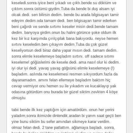
keseledi.sonra iyice beni yıkadı ve çıktı.bende su döktüm ve
çıktım.sonra üstümü giydim.Tuba da bende bi duş alsam iyi
olcak dedi. sen bilirsin dedim. bende bu arada bilgisayarı tamir
edeyim dedim.oda tamam dedi. ben bilgisayarı tamir ederken
beni çağırdı ve sende sırtımı keseler misin dedi.bende tamam
dedim. banyoya girdim.onun bu halini görünce şoke oldum ilk
kez bir kız karşımda çırılçıplak bana bakıyordu. neyse hemen
sırtını keseledim.ben çıkayım dedim.Tuba da çok güzel
keseliyorsun dedi biraz daha yapar mısın dedi. tamam dedim.
sonra elimle keselemeye başladım sırtını. off sadece sıtımı
keseleme! göğüslerimi de kesele dedi. ama nasıl olur ki dedim.
iyi olur iyi dedi. yavaş yavaş göğsünü elimle keselemeye (!)
başladım. aslında ne keselemesi resmen sıkıyordum.fazla da
dayanamadım. amını felan ellemeye başladım baktım hiç
cevap vermiyor onu hemen su ile yıkadım ve kucaklayıp yak
odasına götürdüm onu burada bir güzel siktim.zevkten 4 köşe
olmuştu.
tabii bende ilk kez yaptığım için amatördüm. onun her yerini
yaladım,sonra ikimizde dinlendik.aradan bi yarım saat geçti ben
yine bunu siktim bu sefer amından sikmeye karar verdim.
olmaz felan dedi. 2 tane patlattım. ağlamaya başladı. sonra,