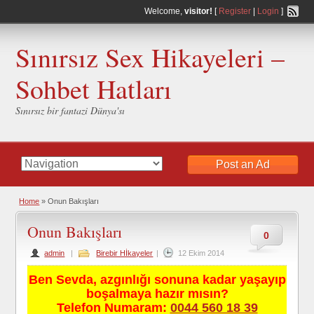
Welcome,
visitor!
[
Register
|
Login
]
Sınırsız Sex Hikayeleri –
Sohbet Hatları
Sınırsız bir fantazi Dünya'sı
Post an Ad
Home
»
Onun Bakışları
Onun Bakışları
0
admin
|
Birebir Hİkayeler
|
12 Ekim 2014
Ben Sevda, azgınlığı sonuna kadar yaşayıp
boşalmaya hazır mısın?
Telefon Numaram:
0044 560 18 39