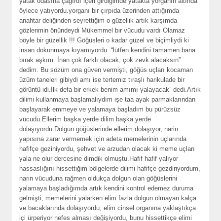
yatak odasına çağırdı içeri girdiğimde yatakta yorganın altında
öylece yatıyordu.yorganı bir çırpıda üzerinden attığımda
anahtar deliğinden seyrettiğim o güzellik artık karşımda
gözlerimin önündeydi Mükemmel bir vücudu vardı Olamaz
böyle bir güzellik !!! Göğüsleri o kadar güzel ve biçimliydi ki
insan dokunmaya kıyamıyordu. “lütfen kendini tamamen bana
bırak aşkım. İnan çok farklı olacak, çok zevk alacaksın”
dedim. Bu sözüm ona güven vermişti, göğüs uçları kocaman
üzüm taneleri gibiydi amı ise tertemiz tıraşlı harikulade bir
görüntü idi.İlk defa bir erkek benim amımı yalayacak” dedi.Artık
dilimi kullanmaya başlamalıydım işe taa ayak parmaklarından
başlayarak emmeye ve yalamaya başladım bu pürüzsüz
vücudu.Ellerim başka yerde dilim başka yerde
dolaşıyordu.Dolgun göğüslerinde ellerim dolaşıyor, narin
yapısına zarar vermemek için adeta memelerinin uçlarında
hafifçe geziniyordu, şehvet ve arzudan olacak ki meme uçları
yala ne olur dercesine dimdik olmuştu.Hafif hafif yalıyor
hassaslığını hissettiğim bölgelerde dilimi hafifçe gezdiriyordum,
narin vücuduna rağmen oldukça dolgun olan göğüslerini
yalamaya başladığımda artık kendini kontrol edemez duruma
gelmişti, memelerini yalarken elim fazla dolgun olmayan kalça
ve bacaklarında dolaşıyordu, elim cinsel organına yaklaştıkça
içi ürperiyor nefes alması değişiyordu, bunu hissettikçe elimi