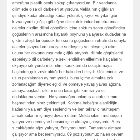
amcığına plastik penis sokup çıkarıyordum. Bir yandanda
dilimlede olsa dil darbeleri atıyordum,Melda nın çığlıkları
şimdiye kadar olmadığı kadar yüksek çıkıyor ve yılan gibi
kıvranıyordu ,eğilip göbeğine dilimi dokundurdum etrafında
daireler cizdim dilimi göbeğinin içine soktum sonra göbeğinden
göğüslerinin arasındna kayarak boynunu yalayarak dudaklarına
çıktım ateşli bir öpücük ten sonra göğüslerinin etrafında sırayla
daireler çiziyordum ucu iyce sertleşmiş ve irileşmişti dilimi
ucuna her dokunduruşumda çığlık atıyordu dilimle gögüslerini
ezberleyip dil darbeleriyle şekillendiriken elllerimle kalçalarını
okşayıp sıkıyordum bir elimi kasıklarında dolaştırmaya
başladım,çok zevk aldığı her halinden belliydi. Gözlerini iri ve
uzun penisimden ayıramıyordu. bunu içime almakta çok
zorlanacağım diyerek eğildi ve öpmeye yavaş yavaş ağzına
almaya başladı. sikimi onun kiraz gibi kırmızı ve etli
dudaklarına verdim. Ne yapacağını anlamış ancak sikimin
haşmetinden biraz çekinmişti. Korkma bebeğim alabildiğin
kadarını yala em diye seslendim ve ben tekrar o muhteşem
amcık sularını içmeye devam ettim. Melda sikimi muhteşem
yalıyor ve neredeyse hepsini içine almaya çalışıyordu. Ateş
sıcaklığında ağzı yakıyor, Eritiyordu beni. Tamamını almaya
çalışıyor ama beceremiyordu. 69 pozisyonumuz halen devam