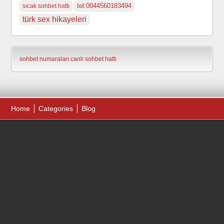
tel:0044560183494
sıcak sohbet hattı
türk sex hikayeleri
sohbet numaraları
canlı sohbet hattı
Home
Categories
Blog