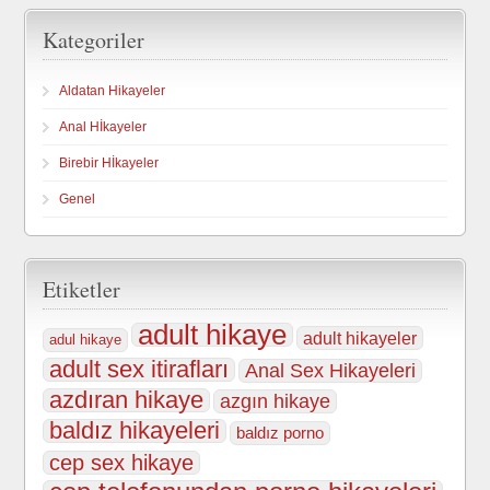
Kategoriler
Aldatan Hikayeler
Anal Hİkayeler
Birebir Hİkayeler
Genel
Etiketler
adult hikaye
adult hikayeler
adul hikaye
adult sex itirafları
Anal Sex Hikayeleri
azdıran hikaye
azgın hikaye
baldız hikayeleri
baldız porno
cep sex hikaye