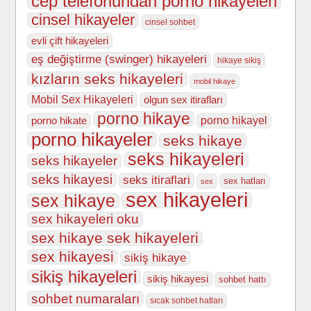
cep telefonundan porno hikayeleri
cinsel hikayeler
cinsel sohbet
evli çift hikayeleri
eş değiştirme (swinger) hikayeleri
hikaye sikiş
kızların seks hikayeleri
mobil hikaye
Mobil Sex Hikayeleri
olgun sex itirafları
porno hikaye
porno hikate
porno hikayel
porno hikayeler
seks hikaye
seks hikayeleri
seks hikayeler
seks hikayesi
seks itiraflari
sex hatları
sex
sex hikayeleri
sex hikaye
sex hikayeleri oku
sex hikaye sek hikayeleri
sex hikayesi
sikiş hikaye
sikiş hikayeleri
sikiş hikayesi
sohbet hattı
sohbet numaraları
sıcak sohbet hatları