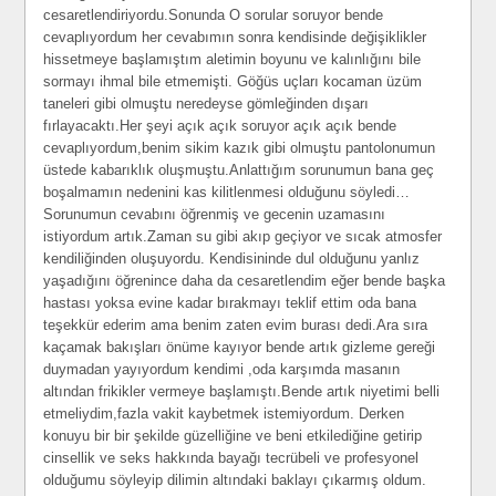
cesaretlendiriyordu.Sonunda O sorular soruyor bende
cevaplıyordum her cevabımın sonra kendisinde değişiklikler
hissetmeye başlamıştım aletimin boyunu ve kalınlığını bile
sormayı ihmal bile etmemişti. Göğüs uçları kocaman üzüm
taneleri gibi olmuştu neredeyse gömleğinden dışarı
fırlayacaktı.Her şeyi açık açık soruyor açık açık bende
cevaplıyordum,benim sikim kazık gibi olmuştu pantolonumun
üstede kabarıklık oluşmuştu.Anlattığım sorunumun bana geç
boşalmamın nedenini kas kilitlenmesi olduğunu söyledi…
Sorunumun cevabını öğrenmiş ve gecenin uzamasını
istiyordum artık.Zaman su gibi akıp geçiyor ve sıcak atmosfer
kendiliğinden oluşuyordu. Kendisininde dul olduğunu yanlız
yaşadığını öğrenince daha da cesaretlendim eğer bende başka
hastası yoksa evine kadar bırakmayı teklif ettim oda bana
teşekkür ederim ama benim zaten evim burası dedi.Ara sıra
kaçamak bakışları önüme kayıyor bende artık gizleme gereği
duymadan yayıyordum kendimi ,oda karşımda masanın
altından frikikler vermeye başlamıştı.Bende artık niyetimi belli
etmeliydim,fazla vakit kaybetmek istemiyordum. Derken
konuyu bir bir şekilde güzelliğine ve beni etkilediğine getirip
cinsellik ve seks hakkında bayağı tecrübeli ve profesyonel
olduğumu söyleyip dilimin altındaki baklayı çıkarmış oldum.