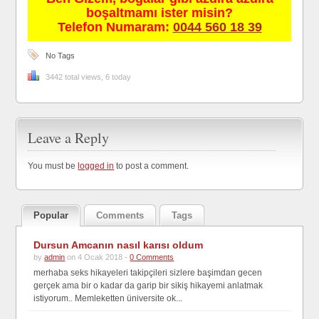
boşaltmamı ister misin?
Telefon Numaram:
0044 560 18 39
No Tags
3442 total views, 6 today
Leave a Reply
You must be
logged in
to post a comment.
Popular
Comments
Tags
Dursun Amcanın nasıl karısı oldum
by
admin
on 4 Ocak 2018 -
0 Comments
merhaba seks hikayeleri takipçileri sizlere başimdan gecen
gerçek ama bir o kadar da garip bir sikiş hikayemi anlatmak
istiyorum.. Memleketten üniversite ok...