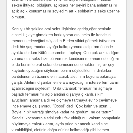
sekse ihtiyacı olduğunu açıksacı her şeyini bana anlatmasını
açık açık konuşmasını söyledim artık sohbetimiz seks üzerine
olmuştu.
Konuyu bir şekilde oral seks ilişkisine getirip,eğer benimle
cinsel ilişkiye girmekten korkuyorsa oral seks ile kendisini
memnun edeceğimi söyledim.Birden sikini görmek istiyorum
dedi hiç şaşırmadan ayağa kalkıp yanına gidip tam önünde
ayakta durdum.Bütün cesaretimi toplayıp Onu çok arzuladığımı
ve ona oral seks hizmeti vererek kendisini memnun edeceğimi
birde benimle oral seksi denemesini denemekten hiç bir şey
kaybetmeyeceğini söyledim,benim söylediklerimi dinlerken
pantolonumun üzerine elini atarak aletimim boyuna bakmaya
çalıştı. Aletimi dışardan eline alamayacağını isterse fermuarımı
açabileceğini söyledim. O da utanarak fermuarımı açmaya
başladı fermuarımı açıp aletimi dışarıya çıkardı.sikimi
avuçlarını arasına aldı ve ölçmeye tartmaya evirip çevirmeye
incelemeye çalışıyordu.“Oooo!“ dedi “Çok kalın ve uzun…
Böyle iri bir yarrağı şimdiye kadar ne gördüm, ne de tattım”
Kendisi kocasının aletini çok ufak olduğunu, vakum pompalarla
büyütmeye çalıştıklarını, ayda yılda bir ancak kendisine
vurabildiğini, aletinin doğru dürüst kalkmadığı gibi hemen