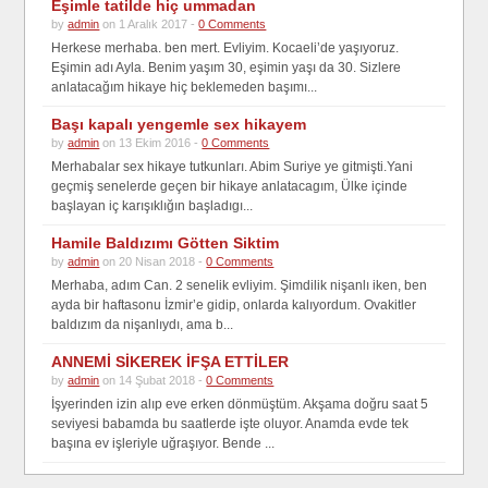
Eşimle tatilde hiç ummadan
by
admin
on 1 Aralık 2017 -
0 Comments
Herkese merhaba. ben mert. Evliyim. Kocaeli’de yaşıyoruz.
Eşimin adı Ayla. Benim yaşım 30, eşimin yaşı da 30. Sizlere
anlatacağım hikaye hiç beklemeden başımı...
Başı kapalı yengemle sex hikayem
by
admin
on 13 Ekim 2016 -
0 Comments
Merhabalar sex hikaye tutkunları. Abim Suriye ye gitmişti.Yani
geçmiş senelerde geçen bir hikaye anlatacagım, Ülke içinde
başlayan iç karışıklığın başladıgı...
Hamile Baldızımı Götten Siktim
by
admin
on 20 Nisan 2018 -
0 Comments
Merhaba, adım Can. 2 senelik evliyim. Şimdilik nişanlı iken, ben
ayda bir haftasonu İzmir’e gidip, onlarda kalıyordum. Ovakitler
baldızım da nişanlıydı, ama b...
ANNEMİ SİKEREK İFŞA ETTİLER
by
admin
on 14 Şubat 2018 -
0 Comments
İşyerinden izin alıp eve erken dönmüştüm. Akşama doğru saat 5
seviyesi babamda bu saatlerde işte oluyor. Anamda evde tek
başına ev işleriyle uğraşıyor. Bende ...