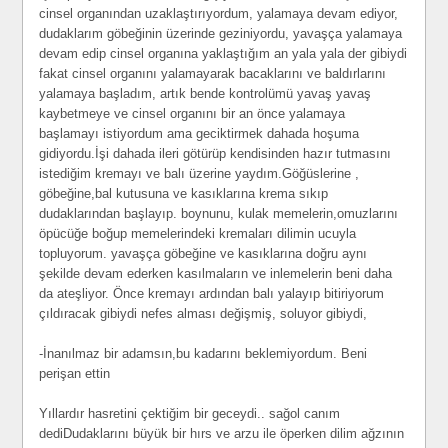
cinsel organından uzaklaştırıyordum, yalamaya devam ediyor,
dudaklarım göbeğinin üzerinde geziniyordu, yavaşça yalamaya
devam edip cinsel organına yaklaştığım an yala yala der gibiydi
fakat cinsel organını yalamayarak bacaklarını ve baldırlarını
yalamaya başladım, artık bende kontrolümü yavaş yavaş
kaybetmeye ve cinsel organını bir an önce yalamaya
başlamayı istiyordum ama geciktirmek dahada hoşuma
gidiyordu.İşi dahada ileri götürüp kendisinden hazır tutmasını
istediğim kremayı ve balı üzerine yaydım.Göğüslerine ,
göbeğine,bal kutusuna ve kasıklarına krema sıkıp
dudaklarından başlayıp. boynunu, kulak memelerin,omuzlarını
öpücüğe boğup memelerindeki kremaları dilimin ucuyla
topluyorum. yavaşça göbeğine ve kasıklarına doğru aynı
şekilde devam ederken kasılmaların ve inlemelerin beni daha
da ateşliyor. Önce kremayı ardından balı yalayıp bitiriyorum
çıldıracak gibiydi nefes alması değişmiş, soluyor gibiydi,
-İnanılmaz bir adamsın,bu kadarını beklemiyordum. Beni
perişan ettin
Yıllardır hasretini çektiğim bir geceydi.. sağol canım
dediDudaklarını büyük bir hırs ve arzu ile öperken dilim ağzının