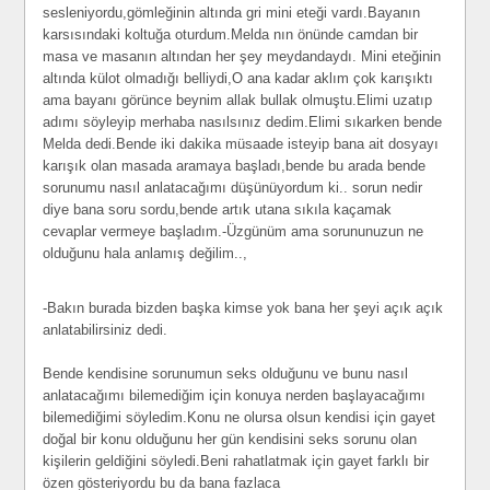
sesleniyordu,gömleğinin altında gri mini eteği vardı.Bayanın
karsısındaki koltuğa oturdum.Melda nın önünde camdan bir
masa ve masanın altından her şey meydandaydı. Mini eteğinin
altında külot olmadığı belliydi,O ana kadar aklım çok karışıktı
ama bayanı görünce beynim allak bullak olmuştu.Elimi uzatıp
adımı söyleyip merhaba nasılsınız dedim.Elimi sıkarken bende
Melda dedi.Bende iki dakika müsaade isteyip bana ait dosyayı
karışık olan masada aramaya başladı,bende bu arada bende
sorunumu nasıl anlatacağımı düşünüyordum ki.. sorun nedir
diye bana soru sordu,bende artık utana sıkıla kaçamak
cevaplar vermeye başladım.-Üzgünüm ama sorununuzun ne
olduğunu hala anlamış değilim..,
-Bakın burada bizden başka kimse yok bana her şeyi açık açık
anlatabilirsiniz dedi.
Bende kendisine sorunumun seks olduğunu ve bunu nasıl
anlatacağımı bilemediğim için konuya nerden başlayacağımı
bilemediğimi söyledim.Konu ne olursa olsun kendisi için gayet
doğal bir konu olduğunu her gün kendisini seks sorunu olan
kişilerin geldiğini söyledi.Beni rahatlatmak için gayet farklı bir
özen gösteriyordu bu da bana fazlaca