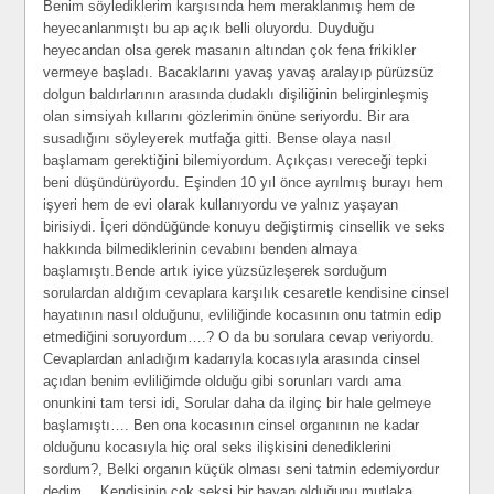
Benim söylediklerim karşısında hem meraklanmış hem de
heyecanlanmıştı bu ap açık belli oluyordu. Duyduğu
heyecandan olsa gerek masanın altından çok fena frikikler
vermeye başladı. Bacaklarını yavaş yavaş aralayıp pürüzsüz
dolgun baldırlarının arasında dudaklı dişiliğinin belirginleşmiş
olan simsiyah kıllarını gözlerimin önüne seriyordu. Bir ara
susadığını söyleyerek mutfağa gitti. Bense olaya nasıl
başlamam gerektiğini bilemiyordum. Açıkçası vereceği tepki
beni düşündürüyordu. Eşinden 10 yıl önce ayrılmış burayı hem
işyeri hem de evi olarak kullanıyordu ve yalnız yaşayan
birisiydi. İçeri döndüğünde konuyu değiştirmiş cinsellik ve seks
hakkında bilmediklerinin cevabını benden almaya
başlamıştı.Bende artık iyice yüzsüzleşerek sorduğum
sorulardan aldığım cevaplara karşılık cesaretle kendisine cinsel
hayatının nasıl olduğunu, evliliğinde kocasının onu tatmin edip
etmediğini soruyordum….? O da bu sorulara cevap veriyordu.
Cevaplardan anladığım kadarıyla kocasıyla arasında cinsel
açıdan benim evliliğimde olduğu gibi sorunları vardı ama
onunkini tam tersi idi, Sorular daha da ilginç bir hale gelmeye
başlamıştı…. Ben ona kocasının cinsel organının ne kadar
olduğunu kocasıyla hiç oral seks ilişkisini denediklerini
sordum?, Belki organın küçük olması seni tatmin edemiyordur
dedim… Kendisinin çok seksi bir bayan olduğunu mutlaka