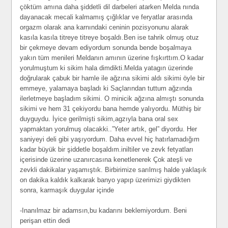
çöktüm amına daha şiddetli dil darbeleri atarken Melda nında
dayanacak mecali kalmamış çığlıklar ve feryatlar arasında
orgazm olarak ana karnındaki ceninin pozisyonunu alarak
kasıla kasıla titreye titreye boşaldı.Ben ise tahrik olmuş otuz
bir çekmeye devam ediyordum sonunda bende boşalmaya
yakın tüm menileri Meldanın amının üzerine fışkırttım.O kadar
yorulmuştum ki sikim hala dimdikti.Melda yatagın üzerinde
doğrularak çabuk bir hamle ile ağzına sikimi aldı sikimi öyle bir
emmeye, yalamaya başladı ki Saçlarından tuttum ağzında
ilerletmeye başladım sikimi. O minicik ağzına almıştı sonunda
sikimi ve hem 31 çekiyordu bana hemde yalıyordu. Müthiş bir
duyguydu. İyice gerilmişti sikim,agzıyla bana oral sex
yapmaktan yorulmuş olacakki..”Yeter artık, gel” diyordu. Her
saniyeyi deli gibi yaşıyordum. Daha evvel hiç hatırlamadığım
kadar büyük bir şiddetle boşaldım.iniltiler ve zevk fetyatları
içerisinde üzerine uzanırcasına kenetlenerek Çok ateşli ve
zevkli dakikalar yaşamıştık. Birbirimize sarılmış halde yaklaşık
on dakika kaldık kalkarak banyo yapıp üzerimizi giydikten
sonra, karmaşık duygular içinde
-Inanılmaz bir adamsın,bu kadarını beklemiyordum. Beni
perişan ettin dedi