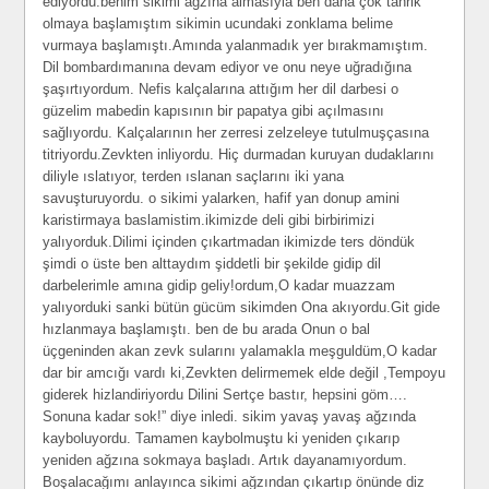
ediyordu.benim sikimi agzına almasıyla ben daha çok tahrik
olmaya başlamıştım sikimin ucundaki zonklama belime
vurmaya başlamıştı.Amında yalanmadık yer bırakmamıştım.
Dil bombardımanına devam ediyor ve onu neye uğradığına
şaşırtıyordum. Nefis kalçalarına attığım her dil darbesi o
güzelim mabedin kapısının bir papatya gibi açılmasını
sağlıyordu. Kalçalarının her zerresi zelzeleye tutulmuşçasına
titriyordu.Zevkten inliyordu. Hiç durmadan kuruyan dudaklarını
diliyle ıslatıyor, terden ıslanan saçlarını iki yana
savuşturuyordu. o sikimi yalarken, hafif yan donup amini
karistirmaya baslamistim.ikimizde deli gibi birbirimizi
yalıyorduk.Dilimi içinden çıkartmadan ikimizde ters döndük
şimdi o üste ben alttaydım şiddetli bir şekilde gidip dil
darbelerimle amına gidip geliy!ordum,O kadar muazzam
yalıyorduki sanki bütün gücüm sikimden Ona akıyordu.Git gide
hızlanmaya başlamıştı. ben de bu arada Onun o bal
üçgeninden akan zevk sularını yalamakla meşguldüm,O kadar
dar bir amcığı vardı ki,Zevkten delirmemek elde değil ,Tempoyu
giderek hizlandiriyordu Dilini Sertçe bastır, hepsini göm….
Sonuna kadar sok!” diye inledi. sikim yavaş yavaş ağzında
kayboluyordu. Tamamen kaybolmuştu ki yeniden çıkarıp
yeniden ağzına sokmaya başladı. Artık dayanamıyordum.
Boşalacağımı anlayınca sikimi ağzından çıkartıp önünde diz