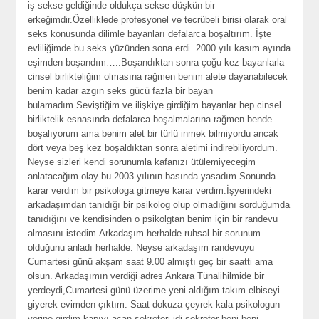
iş sekse geldiğinde oldukça sekse düşkün bir
erkeğimdir.Özelliklede profesyonel ve tecrübeli birisi olarak oral
seks konusunda dilimle bayanları defalarca boşaltırım. İşte
evliliğimde bu seks yüzünden sona erdi. 2000 yılı kasım ayında
eşimden boşandım…..Boşandıktan sonra çoğu kez bayanlarla
cinsel birlikteliğim olmasına rağmen benim alete dayanabilecek
benim kadar azgın seks gücü fazla bir bayan
bulamadım.Seviştiğim ve ilişkiye girdiğim bayanlar hep cinsel
birliktelik esnasında defalarca boşalmalarına rağmen bende
boşalıyorum ama benim alet bir türlü inmek bilmiyordu ancak
dört veya beş kez boşaldıktan sonra aletimi indirebiliyordum.
Neyse sizleri kendi sorunumla kafanızı ütülemiyecegim
anlatacağım olay bu 2003 yılının basında yasadım.Sonunda
karar verdim bir psikologa gitmeye karar verdim.İşyerindeki
arkadaşımdan tanıdığı bir psikolog olup olmadığını sorduğumda
tanıdığını ve kendisinden o psikolgtan benim için bir randevu
almasını istedim.Arkadaşım herhalde ruhsal bir sorunum
olduğunu anladı herhalde. Neyse arkadaşım randevuyu
Cumartesi günü akşam saat 9.00 almıştı geç bir saatti ama
olsun. Arkadaşımın verdiği adres Ankara Tünalihilmide bir
yerdeydi,Cumartesi günü üzerime yeni aldığım takım elbiseyi
giyerek evimden çıktım. Saat dokuza çeyrek kala psikologun
yerine girdim kapıyı açan sekreteri idi,sekreter beni beni