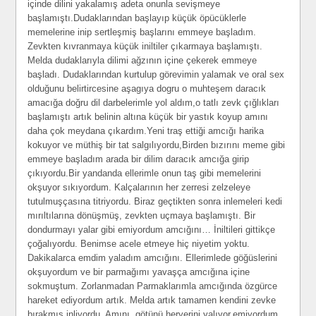
içinde dilini yakalamış adeta onunla sevişmeye
başlamıştı.Dudaklarından başlayıp küçük öpücüklerle
memelerine inip sertleşmiş başlarını emmeye başladım.
Zevkten kıvranmaya küçük iniltiler çıkarmaya başlamıştı.
Melda dudaklarıyla dilimi ağzının içine çekerek emmeye
başladı. Dudaklarından kurtulup görevimin yalamak ve oral sex
olduğunu belirtircesine aşagıya dogru o muhteşem daracık
amacığa doğru dil darbelerimle yol aldım,o tatlı zevk çığlıkları
başlamıştı artık belinin altına küçük bir yastık koyup amını
daha çok meydana çıkardım.Yeni traş ettiği amcığı harika
kokuyor ve müthiş bir tat salgılıyordu,Birden bızırını meme gibi
emmeye başladım arada bir dilim daracık amcığa girip
çıkıyordu.Bir yandanda ellerimle onun taş gibi memelerini
okşuyor sıkıyordum. Kalçalarının her zerresi zelzeleye
tutulmuşçasına titriyordu. Biraz geçtikten sonra inlemeleri kedi
mırıltılarına dönüşmüş, zevkten uçmaya başlamıştı. Bir
dondurmayı yalar gibi emiyordum amcığını… İniltileri gittikçe
çoğalıyordu. Benimse acele etmeye hiç niyetim yoktu.
Dakikalarca emdim yaladım amcığını. Ellerimlede göğüslerini
okşuyordum ve bir parmağımı yavaşça amcığına içine
sokmuştum. Zorlanmadan Parmaklarımla amcığında özgürce
hareket ediyordum artık. Melda artık tamamen kendini zevke
bırakmış inliyordu. Amını, götünü heryerini yalıyor,emiyordum.