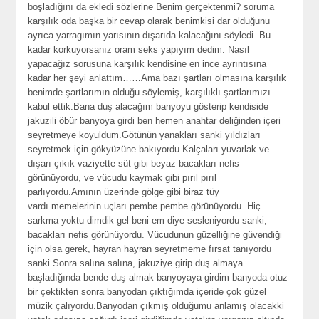
boşladığını da ekledi sözlerine Benim gerçektenmi? soruma
karşılık oda başka bir cevap olarak benimkisi dar olduğunu
ayrıca yarragımın yarısının dışarıda kalacağını söyledi. Bu
kadar korkuyorsanız oram seks yapıyım dedim. Nasıl
yapacağız sorusuna karşılık kendisine en ince ayrıntısına
kadar her şeyi anlattım……Ama bazı şartları olmasına karşılık
benimde şartlarımın olduğu söylemiş, karşılıklı şartlarımızı
kabul ettik.Bana duş alacağım banyoyu gösterip kendiside
jakuzili öbür banyoya girdi ben hemen anahtar deliğinden içeri
seyretmeye koyuldum.Götünün yanakları sanki yıldızları
seyretmek için gökyüzüne bakıyordu Kalçaları yuvarlak ve
dışarı çıkık vaziyette süt gibi beyaz bacakları nefis
görünüyordu, ve vücudu kaymak gibi pırıl pırıl
parlıyordu.Amının üzerinde gölge gibi biraz tüy
vardı.memelerinin uçları pembe pembe görünüyordu. Hiç
sarkma yoktu dimdik gel beni em diye sesleniyordu sanki,
bacakları nefis görünüyordu. Vücudunun güzelliğine güvendiği
için olsa gerek, hayran hayran seyretmeme fırsat tanıyordu
sanki Sonra salına salına, jakuziye girip duş almaya
başladığında bende duş almak banyoyaya girdim banyoda otuz
bir çektikten sonra banyodan çıktığımda içeride çok güzel
müzik çalıyordu.Banyodan çıkmış olduğumu anlamış olacakki