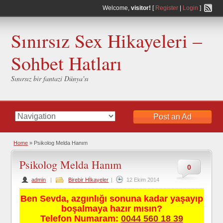
Welcome,
visitor!
[
Register
|
Login
]
Sınırsız Sex Hikayeleri –
Sohbet Hatları
Sınırsız bir fantazi Dünya'sı
Post an Ad
Home
»
Psikolog Melda Hanım
Psikolog Melda Hanım
0
admin
|
Birebir Hİkayeler
|
12 Ekim 2014
Ben Sevda, azgınlığı sonuna kadar yaşayıp
boşalmaya hazır mısın?
Telefon Numaram:
0044 560 18 39