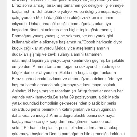
Biraz sonra amcığı bırakmış tamamen göt deliğiyle ilgilenmeye
başlamıştım. Bol tükürükle yalıyor ve bu deliği yumuşatmaya
çalışıyordum.Melda`da götünden aldığı zevkten inim inim
inliyordu. Daha sonra göt deliğini parmağımla zorlamaya
başladım.Niyetimi anlamış ama hiçbir tepki göstermemişti.
Parmağımı yavaş yavaş içine sokmuş, ve onu yarak gibi
kullanarak elimle sikmeye başlamıştım.”Ooooh harikasin diyor
küçük çığlıklar atıyordu.Melda iyice ateşlenmiş,amının
dudakları şişmiş ve zevk sularıyla amını tamamen
ıslatmıştı.Hepsini yalıyor,yutuyor kendimden geçmiş bir şekilde
emiyordum.Amının tamamını ağzıma sokuyor dilimlede içine
küçük darbeler atıyordum. Melda nın boşalacağını anladım.
Biraz sonra dahada hızlandı ve amını ağzıma delice sürtmeye
başımı bacak arasında sıkıştırmaya ve kasılmaya başladı.
Anladım ki boşalmış ve rahatlamıştı.Attıgı feryatlar odanın her
yerinde yankılanıyordu.Bu sefer 69 pozisyonunu aldık Melda
yatak ucundaki komodinin çekmecesinden plastik bir penis
cıkardı.bu penis benimkinin kalınlığından ve uzunlugundan
daha kısa ve inceydi,Amına doğru plastik penisi sokmaya
başlayınca önce çok şaşırdım ama görevim sadece oral
seksti.Bir hamlede plastik penisi elinden aldım amına sokup
çıkarmaya başladım.Demin parmağımın bile girmediği darlıktaki