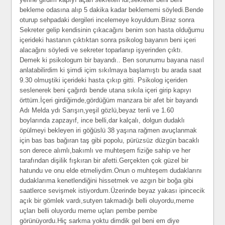
bekleme odasına alıp 5 dakika kadar beklememi söyledi.Bende
oturup sehpadaki dergileri incelemeye koyuldum.Biraz sonra
Sekreter gelip kendisinin çıkacağını benim son hasta olduğumu
içerideki hastanın çıktıktan sonra psikolog bayanın beni içeri
alacağını söyledi ve sekreter toparlanıp işyerinden çıktı.
Demek ki psikologum bir bayandı.. Ben sorunumu bayana nasıl
anlatabilirdim ki şimdi içim sıkılmaya başlamıştı bu arada saat
9.30 olmuştiki içerideki hasta çıkıp gitti. Psikolog içeriden
seslenerek beni çağırdı bende utana sıkıla içeri girip kapıyı
örttüm.İçeri girdiğimde,gördüğüm manzara bir afet bir bayandı
Adı Melda ydı Sarışın,yeşil gözlü,beyaz tenli ve 1.60
boylarında zapzayıf, ince belli,dar kalçalı, dolgun dudaklı
öpülmeyi bekleyen iri göğüslü 38 yaşına rağmen avuçlanmak
için bas bas bağıran taş gibi popolu, pürüzsüz düzgün bacaklı
son derece alımlı,bakımlı ve muhteşem fiziğe sahip ve her
tarafından dişilik fışkıran bir afetti.Gerçekten çok güzel bir
hatundu ve onu elde etmeliydim.Onun o muhteşem dudaklarını
dudaklarıma kenetlendiğini hissetmek ve azgın bir boğa gibi
saatlerce sevişmek istiyordum.Üzerinde beyaz yakası ipincecik
açık bir gömlek vardı,sutyen takmadığı belli oluyordu,meme
uçları belli oluyordu meme uçları pembe pembe
görünüyordu.Hiç sarkma yoktu dimdik gel beni em diye