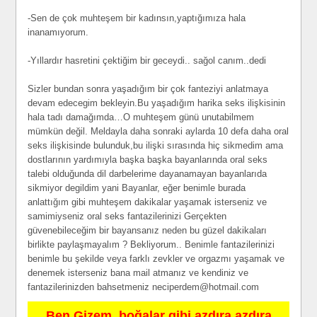
-Sen de çok muhteşem bir kadınsın,yaptığımıza hala
inanamıyorum.
-Yıllardır hasretini çektiğim bir geceydi.. sağol canım..dedi
Sizler bundan sonra yaşadığım bir çok fanteziyi anlatmaya
devam edecegim bekleyin.Bu yaşadığım harika seks ilişkisinin
hala tadı damağımda…O muhteşem günü unutabilmem
mümkün değil. Meldayla daha sonraki aylarda 10 defa daha oral
seks ilişkisinde bulunduk,bu ilişki sırasında hiç sikmedim ama
dostlarının yardımıyla başka başka bayanlarında oral seks
talebi olduğunda dil darbelerime dayanamayan bayanlarıda
sikmiyor degildim yani Bayanlar, eğer benimle burada
anlattığım gibi muhteşem dakikalar yaşamak isterseniz ve
samimiyseniz oral seks fantazilerinizi Gerçekten
güvenebileceğim bir bayansanız neden bu güzel dakikaları
birlikte paylaşmayalım ? Bekliyorum.. Benimle fantazilerinizi
benimle bu şekilde veya farklı zevkler ve orgazmı yaşamak ve
denemek isterseniz bana mail atmanız ve kendiniz ve
fantazilerinizden bahsetmeniz
neciperdem@hotmail.com
Ben Gizem, boğalar gibi azdıra azdıra