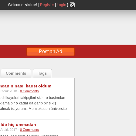
Welcome,
visitor!
[
Register
|
Login
]
Post an Ad
Comments
Tags
canın nasıl karısı oldum
 Ocak 2018 -
0 Comments
 hikayeleri takipçileri sizlere başimdan
 ama bir o kadar da garip bir sikiş
atmak istiyorum.. Memleketten üniversite
tilde hiç ummadan
 Aralık 2017 -
0 Comments