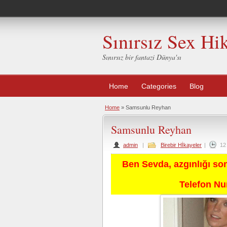
Sınırsız Sex Hi
Sınırsız bir fantazi Dünya'sı
Home
Categories
Blog
Home
»
Samsunlu Reyhan
Samsunlu Reyhan
admin
|
Birebir Hİkayeler
|
12
Ben Sevda, azgınlığı so
Telefon N