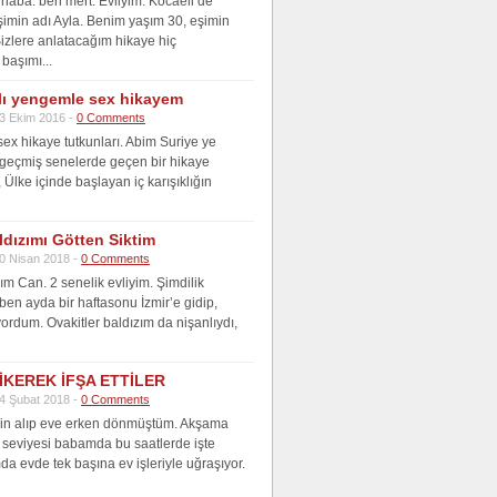
aba. ben mert. Evliyim. Kocaeli’de
şimin adı Ayla. Benim yaşım 30, eşimin
Sizlere anlatacağım hikaye hiç
başımı...
lı yengemle sex hikayem
3 Ekim 2016 -
0 Comments
ex hikaye tutkunları. Abim Suriye ye
i geçmiş senelerde geçen bir hikaye
Ülke içinde başlayan iç karışıklığın
ldızımı Götten Siktim
0 Nisan 2018 -
0 Comments
m Can. 2 senelik evliyim. Şimdilik
 ben ayda bir haftasonu İzmir’e gidip,
yordum. Ovakitler baldızım da nişanlıydı,
İKEREK İFŞA ETTİLER
4 Şubat 2018 -
0 Comments
zin alıp eve erken dönmüştüm. Akşama
 seviyesi babamda bu saatlerde işte
da evde tek başına ev işleriyle uğraşıyor.