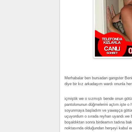
Merhabalar ben bursadan gangster Be
diye bir kız arkadaşım wardı onunla her 
içmiştik we o sızmıştı bende onun götü
pantolonunun düğmelerini açtım.işte o
soyunmaya başladım ve yawaşça götün
uçuyordum o sırada reyhan uyandı.we b
boşaldıktan sonra birdeamın tadına ba
noktasında olduğundan herşeyi kabul e