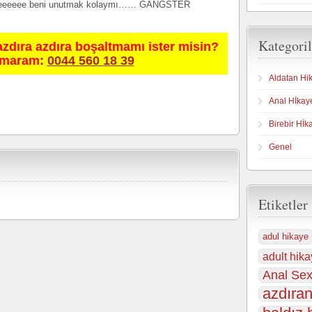
eeeeeeeee beni unutmak kolaymı…… GANGSTER
Kategoril
azdıra azdıra boşaltmamı ister misin?
umaram:
0044 560 18 39
Aldatan Hi
Anal Hİkay
Birebir Hİk
Genel
Etiketler
adul hikaye
adult hika
Anal Sex
azdıran