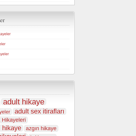
er
kayeler
eler
ayeler
adult hikaye
adult sex itirafları
yeler
 Hikayeleri
 hikaye
azgın hikaye