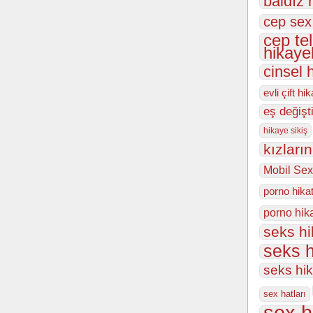
baldız 
cep sex
cep te
hikayel
cinsel 
evli çift hi
eş değişt
hikaye sikiş
kızları
Mobil Sex
porno hika
porno hik
seks h
seks h
seks hi
sex hatları
sex h