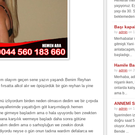
Herkese merh
yaşıyoruz. E
yaşı da 30. 
beklemeden 
Başı kapa
by
admin
on 1
Merhabalar s
gitmişti.Yan
anlatacagım, 
başladıgı...
Hamile Ba
by
admin
on 2
Merhaba, adı
nim olayım geçen sene yazın yaşandı.Benim Reyhan
nişanlı iken,
fırsatta alkol alır we öpüşürdük bir gün reyhan la yine
onlarda kalı
ama b...
nü izliyordum birden neden olmasın dedim we bir çırpıda
ANNEMİ S
 hayallerimde yaşattığım göt karşımdaydı.hemen
by
admin
on 1
e girmeye başladım ama o hala uyuyordu ben zewkten
İşyerinden i
ana karşılık wermeye başladı daha sonra götüne
doğru saat 5
kalım dedim ama o sarhoşluğun we zewkin doruk
oluyor. Anam
diyordu neyse o gün onun tadına wardım defalarca we
Bende ...