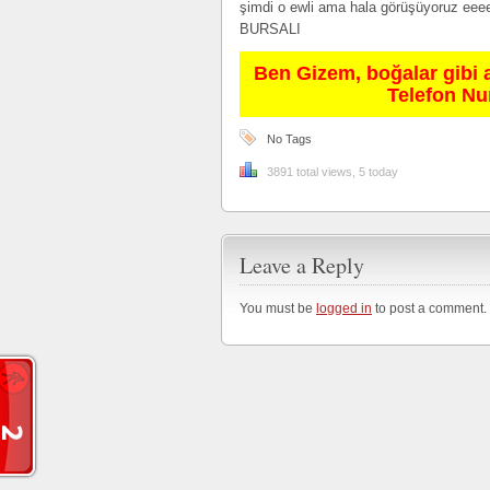
şimdi o ewli ama hala görüşüyoruz 
BURSALI
Ben Gizem, boğalar gibi 
Telefon N
No Tags
3891 total views, 5 today
Leave a Reply
You must be
logged in
to post a comment.