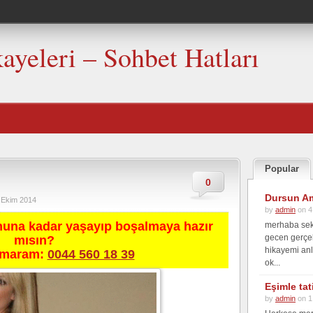
kayeleri – Sohbet Hatları
Popular
0
Dursun Am
 Ekim 2014
by
admin
on 4
nuna kadar yaşayıp boşalmaya hazır
merhaba seks
gecen gerçek
mısın?
hikayemi anl
umaram:
0044 560 18 39
ok...
Eşimle ta
by
admin
on 1