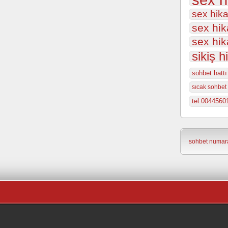
sex hika
sex hik
sex hik
sikiş h
sohbet hattı
sıcak sohbet 
tel:0044560
sohbet numara