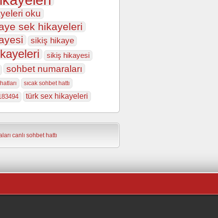
yeleri oku
aye sek hikayeleri
ayesi
sikiş hikaye
ikayeleri
sikiş hikayesi
sohbet numaraları
hatları
sıcak sohbet hattı
türk sex hikayeleri
183494
ları
canlı sohbet hattı