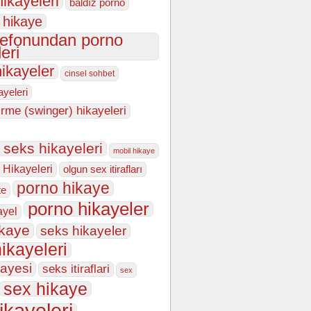
hikayeleri
baldız porno
 hikaye
lefonundan porno
eri
hikayeler
cinsel sohbet
kayeleri
irme (swinger) hikayeleri
n seks hikayeleri
mobil hikaye
 Hikayeleri
olgun sex itirafları
porno hikaye
te
porno hikayeler
ayel
ikaye
seks hikayeler
ikayeleri
kayesi
seks itiraflari
sex
sex hikaye
ikayeleri