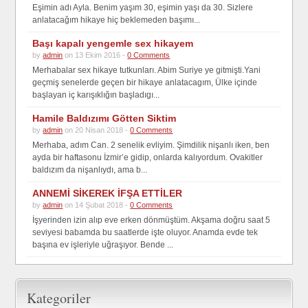
Eşimin adı Ayla. Benim yaşım 30, eşimin yaşı da 30. Sizlere
anlatacağım hikaye hiç beklemeden başımı...
Başı kapalı yengemle sex hikayem
by
admin
on 13 Ekim 2016 -
0 Comments
Merhabalar sex hikaye tutkunları. Abim Suriye ye gitmişti.Yani
geçmiş senelerde geçen bir hikaye anlatacagım, Ülke içinde
başlayan iç karışıklığın başladıgı...
Hamile Baldızımı Götten Siktim
by
admin
on 20 Nisan 2018 -
0 Comments
Merhaba, adım Can. 2 senelik evliyim. Şimdilik nişanlı iken, ben
ayda bir haftasonu İzmir’e gidip, onlarda kalıyordum. Ovakitler
baldızım da nişanlıydı, ama b...
ANNEMİ SİKEREK İFŞA ETTİLER
by
admin
on 14 Şubat 2018 -
0 Comments
İşyerinden izin alıp eve erken dönmüştüm. Akşama doğru saat 5
seviyesi babamda bu saatlerde işte oluyor. Anamda evde tek
başına ev işleriyle uğraşıyor. Bende ...
Kategoriler