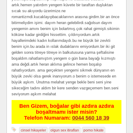
artık.hemen yatırdım yengem küvete bir taraftan duşluktan
sıcak su akıyordu üzerimize.ne
romantizmdi.kucaklayıpbacaklarının arasına girdim.bir an önce
bitirmeliydim işimi. dayım heran gelebilirdi.sağolsun dayım
yengemin amını benim için bolartmış.çok rahat girmişti.sikimin
köküne kadar girdiğini hissettim. çıldırıyordum.artık
hayallerimdeki kadın kollarımdaydı.bu ne büyük bir zevkti
benim için.bu arada in ıslak dudaklarını emiyordum.bir iki git
gelden sonra titreye titreye in balkutusuna yarma şeftalisine
boşaldım.rahatlamıştım.yengem o gün bana bayağı kızmıştı
ama değdi.artık heran aklıma gelince hemen boşalıp
rahatlıyordum. ama gerçekten yengemi sikmek dünyanın en
büyük zevki olsa gerek inanıyorum.o benim o istemesede en
büyük aşkım. Unutma melahat yenge bekle beni seni yine
sikeceğim tadını aldım bir kere senden vazgeçemem ben.seni
seviyorum aşkım melahat
Ben Gizem, boğalar gibi azdıra azdıra
boşaltmamı ister misin?
Telefon Numaram:
0044 560 18 39
cinsel hikayeler
olgun sex itirafları
porno hikate