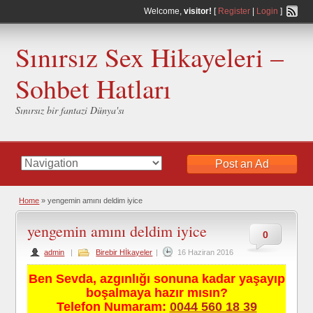
Welcome,
visitor!
[
Register
|
Login
]
Sınırsız Sex Hikayeleri –
Sohbet Hatları
Sınırsız bir fantazi Dünya'sı
Post an Ad
Home
»
yengemin amını deldim iyice
yengemin amını deldim iyice
0
admin
|
Birebir Hİkayeler
|
16 Haziran 2016
Ben Sevda, azgınlığı sonuna kadar yaşayıp
boşalmaya hazır mısın?
Telefon Numaram:
0044 560 18 39