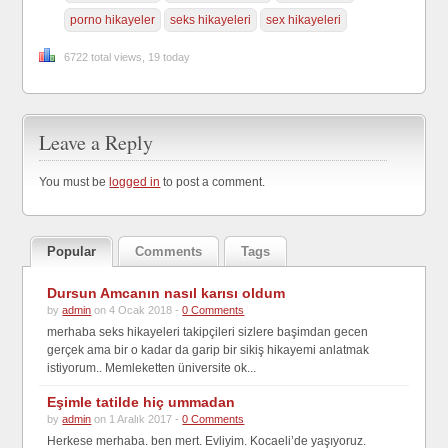
porno hikayeler
seks hikayeleri
sex hikayeleri
6722 total views, 19 today
Leave a Reply
You must be
logged in
to post a comment.
Popular
Comments
Tags
Dursun Amcanın nasıl karısı oldum
by
admin
on 4 Ocak 2018 -
0 Comments
merhaba seks hikayeleri takipçileri sizlere başimdan gecen
gerçek ama bir o kadar da garip bir sikiş hikayemi anlatmak
istiyorum.. Memleketten üniversite ok...
Eşimle tatilde hiç ummadan
by
admin
on 1 Aralık 2017 -
0 Comments
Herkese merhaba. ben mert. Evliyim. Kocaeli’de yaşıyoruz.