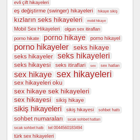
evli çift hikayeleri
eş değiştirme (swinger) hikayeleri
hikaye sikiş
kızların seks hikayeleri
mobil hikaye
Mobil Sex Hikayeleri
olgun sex itirafları
porno hikaye
porno hikate
porno hikayel
porno hikayeler
seks hikaye
seks hikayeleri
seks hikayeler
seks hikayesi
seks itiraflari
sex hatları
sex
sex hikayeleri
sex hikaye
sex hikayeleri oku
sex hikaye sek hikayeleri
sex hikayesi
sikiş hikaye
sikiş hikayeleri
sikiş hikayesi
sohbet hattı
sohbet numaraları
sıcak sohbet hatları
tel:0044560183494
sıcak sohbet hattı
türk sex hikayeleri