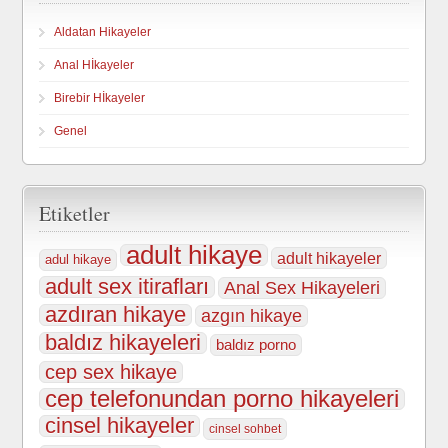
Aldatan Hikayeler
Anal Hİkayeler
Birebir Hİkayeler
Genel
Etiketler
adult hikaye
adult hikayeler
adul hikaye
adult sex itirafları
Anal Sex Hikayeleri
azdıran hikaye
azgın hikaye
baldız hikayeleri
baldız porno
cep sex hikaye
cep telefonundan porno hikayeleri
cinsel hikayeler
cinsel sohbet