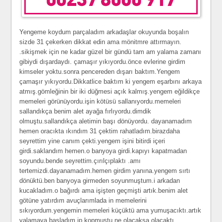
Yengeme koydum parçaladım arkadaşlar okuyunda boşalın
sizde 31 çekerken dikkat edin ama mönitmre attırmayın.
.sikişmek için ne kadar güzel bir gündü tam am yalama zamanı
gibiydi dışardaydı. çamaşır yıkıyordu.önce evlerine girdim
kimseler yoktu.sonra pencereden dışarı baktım.Yengem
çamaşır yıkıyordu.Dikkatlice baktım ki yengem eşarbını arkaya
atmış.gömleğinin bir iki düğmesi açık kalmış.yengem eğildikçe
memeleri görünüyordu.işin kötüsü sallanıyordu.memeleri
sallandıkça benim alet ayağa fırlıyordu.dimdik
olmuştu.sallandıkça aletimin başı dönüyordu. dayanamadım
hemen oracıkta ıkındım 31 çektim rahatladım.birazdaha
seyrettim yine canım çekti.yengem işini bitirdi içeri
girdi.saklandım hemen.o banyoya girdi.kapıyı kapatmadan
soyundu.bende seyrettim.çırılçıplaktı .amı
tertemizdi.dayanamadım.hemen girdim yanına.yengem sırtı
dönüktü.ben banyoya girmeden soyunmuştum.i arkadan
kucakladım.o bağırdı ama işişten geçmişti artık.benim alet
götüne yatırdım avuçlarımlada in memelerini
sıkıyordum.yengemin memeleri küçüktü ama yumuşacıktı.artık
yalamaya başladım.ip kopmuştu ne olacaksa olacaktı